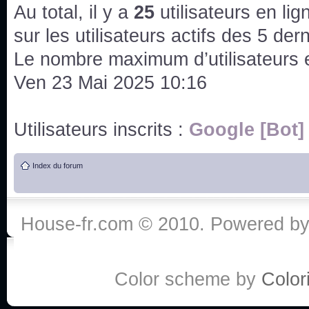
issus des saisons 6; 7 et 8 !
Au total, il y a
25
utilisateurs en lign
Bonne année 2020 !
sur les utilisateurs actifs des 5 der
Le nombre maximum d’utilisateurs 
Bonne année 2019 !
Ven 23 Mai 2025 10:16
Joyeux Noël !
Utilisateurs inscrits :
Google [Bot]
Bonne année tout le monde !
Index du forum
Un peu de ménage, spams supprimés. Depuis 
chaines françaises diffusent House, HD1 et TMC
House-fr.com © 2010. Powered b
Salut ! T'as plus de précisions sur l'épisode ? 
3x24 Human Error mais je suis pas sur
Bonjour j'aimerais que l'on m'aide à trouver un é
Color scheme by
Colori
qu'une personne fait un arrêt cardiaque mais res
de vos réponse