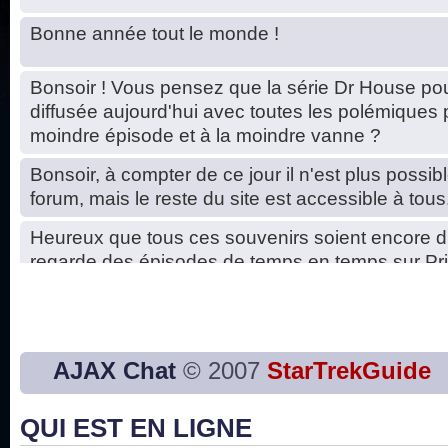
Bonne année tout le monde !
Bonsoir ! Vous pensez que la série Dr House pou
diffusée aujourd'hui avec toutes les polémiques 
moindre épisode et à la moindre vanne ?
Bonsoir, à compter de ce jour il n'est plus possibl
forum, mais le reste du site est accessible à tous
Heureux que tous ces souvenirs soient encore d
regarde des épisodes de temps en temps sur Pri
Hello, petits soucis dus au changement du serve
base de données. C'est réparé. :)
Bon, 2020, ça n'a pas trop marché. JE vous sou
AJAX Chat
© 2007
StarTrekGuide
2021 plus belle que 2020 !
QUI EST EN LIGNE
J'ai l'impression que nous n'avons pas fait les s