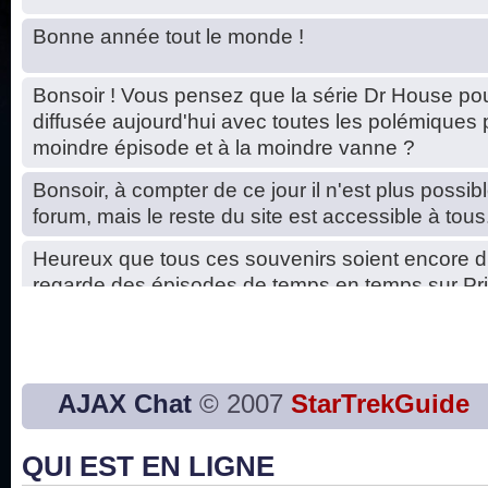
Bonne année tout le monde !
Bonsoir ! Vous pensez que la série Dr House pou
diffusée aujourd'hui avec toutes les polémiques 
moindre épisode et à la moindre vanne ?
Bonsoir, à compter de ce jour il n'est plus possibl
forum, mais le reste du site est accessible à tous
Heureux que tous ces souvenirs soient encore d
regarde des épisodes de temps en temps sur Pri
Hello, petits soucis dus au changement du serve
base de données. C'est réparé. :)
Bon, 2020, ça n'a pas trop marché. JE vous sou
AJAX Chat
© 2007
StarTrekGuide
2021 plus belle que 2020 !
QUI EST EN LIGNE
J'ai l'impression que nous n'avons pas fait les s