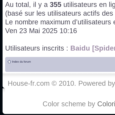
issus des saisons 6; 7 et 8 !
Au total, il y a
355
utilisateurs en lig
Bonne année 2020 !
(basé sur les utilisateurs actifs de
Le nombre maximum d’utilisateurs 
Bonne année 2019 !
Ven 23 Mai 2025 10:16
Joyeux Noël !
Utilisateurs inscrits :
Baidu [Spide
Bonne année tout le monde !
Index du forum
Un peu de ménage, spams supprimés. Depuis 
chaines françaises diffusent House, HD1 et TMC
House-fr.com © 2010. Powered b
Salut ! T'as plus de précisions sur l'épisode ? 
3x24 Human Error mais je suis pas sur
Bonjour j'aimerais que l'on m'aide à trouver un é
Color scheme by
Colori
qu'une personne fait un arrêt cardiaque mais res
de vos réponse