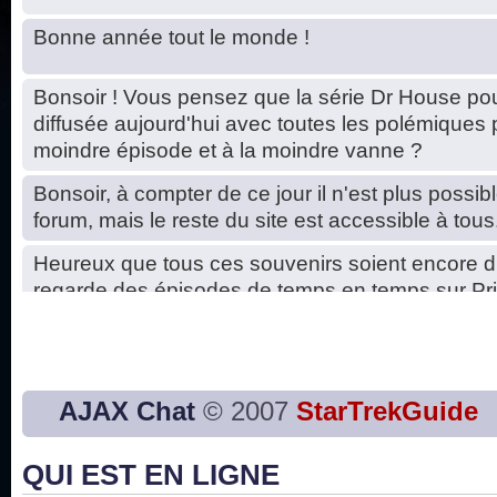
Bonne année tout le monde !
Bonsoir ! Vous pensez que la série Dr House pou
diffusée aujourd'hui avec toutes les polémiques 
moindre épisode et à la moindre vanne ?
Bonsoir, à compter de ce jour il n'est plus possibl
forum, mais le reste du site est accessible à tous
Heureux que tous ces souvenirs soient encore d
regarde des épisodes de temps en temps sur Pri
Hello, petits soucis dus au changement du serve
base de données. C'est réparé. :)
Bon, 2020, ça n'a pas trop marché. JE vous sou
AJAX Chat
© 2007
StarTrekGuide
2021 plus belle que 2020 !
QUI EST EN LIGNE
J'ai l'impression que nous n'avons pas fait les s