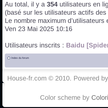
issus des saisons 6; 7 et 8 !
Au total, il y a
354
utilisateurs en lig
Bonne année 2020 !
(basé sur les utilisateurs actifs de
Le nombre maximum d’utilisateurs 
Bonne année 2019 !
Ven 23 Mai 2025 10:16
Joyeux Noël !
Utilisateurs inscrits :
Baidu [Spide
Bonne année tout le monde !
Index du forum
Un peu de ménage, spams supprimés. Depuis 
chaines françaises diffusent House, HD1 et TMC
House-fr.com © 2010. Powered b
Salut ! T'as plus de précisions sur l'épisode ? 
3x24 Human Error mais je suis pas sur
Bonjour j'aimerais que l'on m'aide à trouver un é
Color scheme by
Colori
qu'une personne fait un arrêt cardiaque mais res
de vos réponse