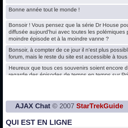
Bonne année tout le monde !
Bonsoir ! Vous pensez que la série Dr House pou
diffusée aujourd'hui avec toutes les polémiques 
moindre épisode et à la moindre vanne ?
Bonsoir, à compter de ce jour il n'est plus possibl
forum, mais le reste du site est accessible à tous
Heureux que tous ces souvenirs soient encore d
regarde des épisodes de temps en temps sur Pri
Hello, petits soucis dus au changement du serve
base de données. C'est réparé. :)
Bon, 2020, ça n'a pas trop marché. JE vous sou
AJAX Chat
© 2007
StarTrekGuide
2021 plus belle que 2020 !
QUI EST EN LIGNE
J'ai l'impression que nous n'avons pas fait les s