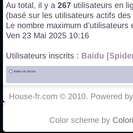
issus des saisons 6; 7 et 8 !
Au total, il y a
267
utilisateurs en lig
Bonne année 2020 !
(basé sur les utilisateurs actifs de
Le nombre maximum d’utilisateurs 
Bonne année 2019 !
Ven 23 Mai 2025 10:16
Joyeux Noël !
Utilisateurs inscrits :
Baidu [Spide
Bonne année tout le monde !
Index du forum
Un peu de ménage, spams supprimés. Depuis 
chaines françaises diffusent House, HD1 et TMC
House-fr.com © 2010. Powered b
Salut ! T'as plus de précisions sur l'épisode ? 
3x24 Human Error mais je suis pas sur
Bonjour j'aimerais que l'on m'aide à trouver un é
Color scheme by
Colori
qu'une personne fait un arrêt cardiaque mais res
de vos réponse