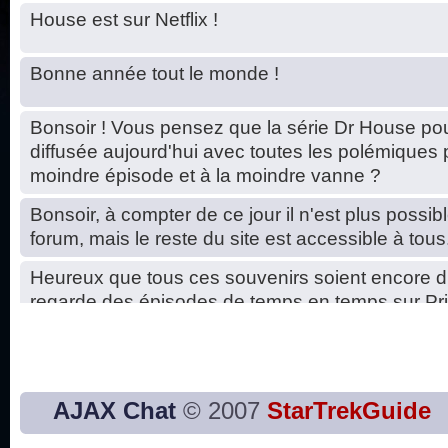
House est sur Netflix !
Bonne année tout le monde !
Bonsoir ! Vous pensez que la série Dr House pou
diffusée aujourd'hui avec toutes les polémiques 
moindre épisode et à la moindre vanne ?
Bonsoir, à compter de ce jour il n'est plus possibl
forum, mais le reste du site est accessible à tous
Heureux que tous ces souvenirs soient encore d
regarde des épisodes de temps en temps sur Pri
Hello, petits soucis dus au changement du serve
base de données. C'est réparé. :)
Bon, 2020, ça n'a pas trop marché. JE vous sou
AJAX Chat
© 2007
StarTrekGuide
2021 plus belle que 2020 !