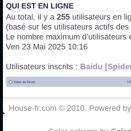
QUI EST EN LIGNE
J'ai l'impression que nous n'avons pas fait les s
issus des saisons 6; 7 et 8 !
Au total, il y a
255
utilisateurs en lig
Bonne année 2020 !
(basé sur les utilisateurs actifs de
Le nombre maximum d’utilisateurs 
Bonne année 2019 !
Ven 23 Mai 2025 10:16
Joyeux Noël !
Utilisateurs inscrits :
Baidu [Spide
Bonne année tout le monde !
L’
Index du forum
Un peu de ménage, spams supprimés. Depuis 
chaines françaises diffusent House, HD1 et TMC
Salut ! T'as plus de précisions sur l'épisode ? 
House-fr.com © 2010. Powered b
3x24 Human Error mais je suis pas sur
Bonjour j'aimerais que l'on m'aide à trouver un é
qu'une personne fait un arrêt cardiaque mais res