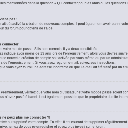
celles mentionnées dans la question « Qui contacter pour les abus ou les questions 
viens pas !
m ait désactivé la création de nouveaux comptes. Il peut également avoir banni votre
eur du forum pour obtenir de l’aide.
e connecter !
t votre mot de passe. S’ils sont corrects, il y a deux possibilités :
ez indiqué avoir moins de 13 ans lors de l’enregistrement, alors vous devrez suivre 
oute nouvelle création de compte soit activée par vous-même ou par un administra
rs de l’enregistrement. Si vous avez reçu un e-mail, suivez ses instructions.
que vous ayez fourni une adresse incorrecte ou que l’e-mail ait été traité par un filt
 Premièrement, vérifiez que votre nom d’utilisateur et votre mot de passe soient corre
us n’avez pas été banni. Il est également possible que le propriétaire du site Intern
je ne peux plus me connecter ?!
sactivé ou supprimé votre compte. En effet, il est courant de supprimer régulièremen
rive, tentez de vous ré-enregistrer et soyez plus investi sur le forum.