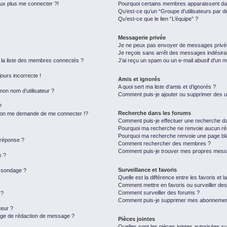
eux plus me connecter ?!
Pourquoi certains membres apparaissent dan
Qu’est-ce qu’un “Groupe d’utilisateurs par d
Qu’est-ce que le lien “L’équipe” ?
Messagerie privée
Je ne peux pas envoyer de messages privé
Je reçois sans arrêt des messages indésira
a liste des membres connectés ?
J’ai reçu un spam ou un e-mail abusif d’un 
jours incorrecte !
Amis et ignorés
A quoi sert ma liste d’amis et d’ignorés ?
on nom d’utilisateur ?
Comment puis-je ajouter ou supprimer des uti
?
Recherche dans les forums
on me demande de me connecter !?
Comment puis-je effectuer une recherche d
Pourquoi ma recherche ne renvoie aucun rés
Pourquoi ma recherche renvoie une page bl
 réponse ?
Comment rechercher des membres ?
Comment puis-je trouver mes propres messa
s ?
Surveillance et favoris
u sondage ?
Quelle est la différence entre les favoris et l
Comment mettre en favoris ou surveiller des
Comment surveiller des forums ?
 ?
Comment puis-je supprimer mes abonnemen
eur ?
page de rédaction de message ?
Pièces jointes
Quelles sont les pièces jointes autorisées s