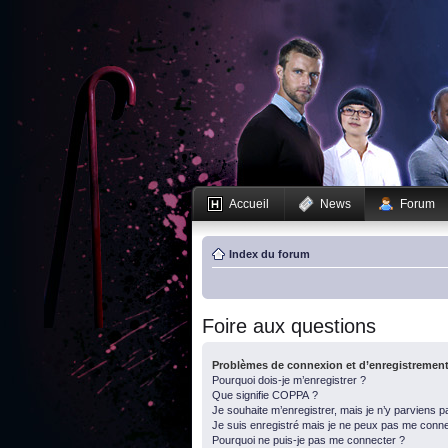
Accueil
News
Forum
Index du forum
Foire aux questions
Problèmes de connexion et d’enregistremen
Pourquoi dois-je m’enregistrer ?
Que signifie COPPA ?
Je souhaite m’enregistrer, mais je n’y parviens p
Je suis enregistré mais je ne peux pas me conne
Pourquoi ne puis-je pas me connecter ?