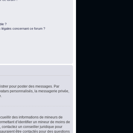
ble ?
s légales concernant ce forum ?
egistrer pour poster des messages. Par
vatars personnalisés, la messagerie privée,
e.
ecueillir des informations de mineurs de
ermettant d’identifier un mineur de moins de
, contactez un conseiller juridique pour
 sauraient être contactés pour des questions