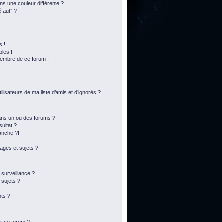
s une couleur différente ?
éfaut” ?
s !
bles !
membre de ce forum !
lisateurs de ma liste d’amis et d’ignorés ?
ans un ou des forums ?
ultat ?
anche ?!
ges et sujets ?
a surveillance ?
 sujets ?
ts ?
ur ce forum ?