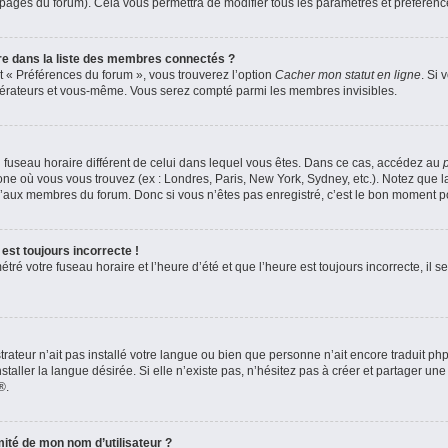
s pages du forum). Cela vous permettra de modifier tous les paramètres et préféren
 dans la liste des membres connectés ?
et « Préférences du forum », vous trouverez l’option
Cacher mon statut en ligne
. Si 
odérateurs et vous-même. Vous serez compté parmi les membres invisibles.
 un fuseau horaire différent de celui dans lequel vous êtes. Dans ce cas, accédez au
zone où vous vous trouvez (ex : Londres, Paris, New York, Sydney, etc.). Notez que 
’aux membres du forum. Donc si vous n’êtes pas enregistré, c’est le bon moment pou
est toujours incorrecte !
ré votre fuseau horaire et l’heure d’été et que l’heure est toujours incorrecte, il se
strateur n’ait pas installé votre langue ou bien que personne n’ait encore traduit 
aller la langue désirée. Si elle n’existe pas, n’hésitez pas à créer et partager une
®.
ité de mon nom d’utilisateur ?