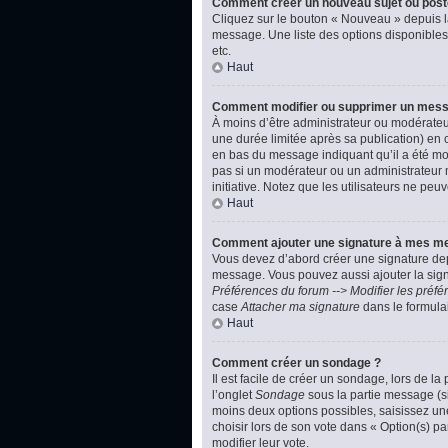
Comment créer un nouveau sujet ou post
Cliquez sur le bouton « Nouveau » depuis l
message. Une liste des options disponibles
etc.
Haut
Comment modifier ou supprimer un mes
À moins d’être administrateur ou modérate
une durée limitée après sa publication) en 
en bas du message indiquant qu’il a été modi
pas si un modérateur ou un administrateur m
initiative. Notez que les utilisateurs ne p
Haut
Comment ajouter une signature à mes m
Vous devez d’abord créer une signature dep
message. Vous pouvez aussi ajouter la signa
Préférences du forum --> Modifier les pré
case
Attacher ma signature
dans le formula
Haut
Comment créer un sondage ?
Il est facile de créer un sondage, lors de l
l’onglet
Sondage
sous la partie message (si
moins deux options possibles, saisissez un
choisir lors de son vote dans « Option(s) par
modifier leur vote.