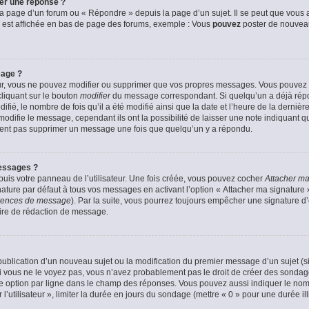
er une réponse ?
a page d’un forum ou « Répondre » depuis la page d’un sujet. Il se peut que vous a
 est affichée en bas de page des forums, exemple : Vous
pouvez
poster de nouvea
sage ?
ur, vous ne pouvez modifier ou supprimer que vos propres messages. Vous pouvez
cliquant sur le bouton
modifier
du message correspondant. Si quelqu’un a déjà répon
fié, le nombre de fois qu’il a été modifié ainsi que la date et l’heure de la derni
odifie le message, cependant ils ont la possibilité de laisser une note indiquant q
euvent pas supprimer un message une fois que quelqu’un y a répondu.
essages ?
uis votre panneau de l’utilisateur. Une fois créée, vous pouvez cocher
Attacher ma
ture par défaut à tous vos messages en activant l’option « Attacher ma signature » 
férences de message
). Par la suite, vous pourrez toujours empêcher une signature 
ire de rédaction de message.
a publication d’un nouveau sujet ou la modification du premier message d’un sujet (s
 vous ne le voyez pas, vous n’avez probablement pas le droit de créer des sondage
e option par ligne dans le champ des réponses. Vous pouvez aussi indiquer le nom
 l’utilisateur », limiter la durée en jours du sondage (mettre « 0 » pour une durée ill