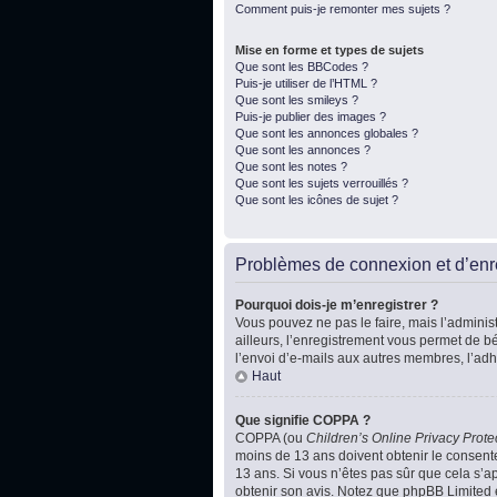
Comment puis-je remonter mes sujets ?
Mise en forme et types de sujets
Que sont les BBCodes ?
Puis-je utiliser de l’HTML ?
Que sont les smileys ?
Puis-je publier des images ?
Que sont les annonces globales ?
Que sont les annonces ?
Que sont les notes ?
Que sont les sujets verrouillés ?
Que sont les icônes de sujet ?
Problèmes de connexion et d’enr
Pourquoi dois-je m’enregistrer ?
Vous pouvez ne pas le faire, mais l’administ
ailleurs, l’enregistrement vous permet de b
l’envoi d’e-mails aux autres membres, l’adh
Haut
Que signifie COPPA ?
COPPA (ou
Children’s Online Privacy Prote
moins de 13 ans doivent obtenir le consente
13 ans. Si vous n’êtes pas sûr que cela s’ap
obtenir son avis. Notez que phpBB Limited e