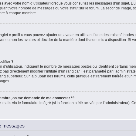
es avec votre nom d’utilisateur lorsque vous consultez les messages d’un sujet. L’un
quant votre nombre de messages ou votre statut sur le forum. La seconde image, 
ropre à chaque membre.
glet « profil » vous pouvez ajouter un avatar en utilisant l’une des trois méthodes d
ver ou non les avatars et décider de la manière dont ils sont mis à disposition. Si vo
difier ?
 d’utilisateur, indiquent le nombre de messages postés ou identifient certains me
 pas directement modifier l’intitulé d’un rang car il est paramétré par l’administra
ang supérieur. Sur la plupart des forums, cette pratique est rarement tolérée et un
sages.
embre, on me demande de me connecter !?
ils via le formulaire intégré (si la fonction a été activée par l’administrateur). Ce
de messages