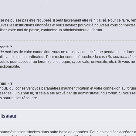
 ne puisse pas être récupéré, il peut facilement être réinitialisé. Pour ce faire, 
Suivez les instructions énoncées et vous devriez pouvoir à nouveau vous connecter.
aliser votre mot de passe, contactez un administrateur du forum.
necté ?
 de moi
lors de votre connexion, vous ne resterez connecté que pendant une duré
 utilisant le même ordinateur. Pour rester connecté, cochez la case
Se souvenir de 
blic pour accéder au forum (bibliothèque, cyber-café, université, etc.). Si vous ne 
nctionnalité.
orum » ?
pBB qui conservent vos paramètres d’authentification et votre connexion au forum. 
essages (lu ou non lu) si cela a été activé par un administrateur du forum. Si vou
 pourrait les résoudre.
lisateur
 paramètres sont stockés dans notre base de données. Pour les modifier, accédez 