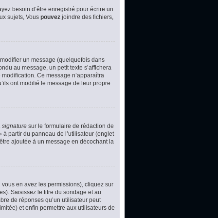
yez besoin d’être enregistré pour écrire un
ux sujets, Vous
pouvez
joindre des fichiers,
 modifier un message (quelquefois dans
du au message, un petit texte s’affichera
ère modification. Ce message n’apparaîtra
u’ils ont modifié le message de leur propre
 signature
sur le formulaire de rédaction de
à partir du panneau de l’utilisateur (onglet
d’être ajoutée à un message en décochant la
i vous en avez les permissions), cliquez sur
s). Saisissez le titre du sondage et au
bre de réponses qu’un utilisateur peut
imitée) et enfin permettre aux utilisateurs de