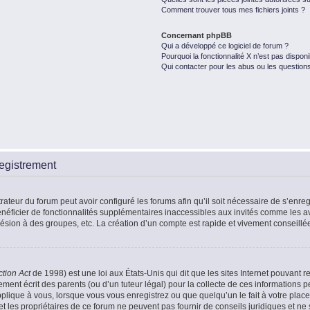
Comment trouver tous mes fichiers joints ?
Concernant phpBB
Qui a développé ce logiciel de forum ?
Pourquoi la fonctionnalité X n’est pas disponi
Qui contacter pour les abus ou les question
egistrement
rateur du forum peut avoir configuré les forums afin qu’il soit nécessaire de s’enr
énéficier de fonctionnalités supplémentaires inaccessibles aux invités comme les a
ésion à des groupes, etc. La création d’un compte est rapide et vivement conseillé
ction Act
de 1998) est une loi aux États-Unis qui dit que les sites Internet pouvant r
ment écrit des parents (ou d’un tuteur légal) pour la collecte de ces informations p
plique à vous, lorsque vous vous enregistrez ou que quelqu’un le fait à votre place
t les propriétaires de ce forum ne peuvent pas fournir de conseils juridiques et ne