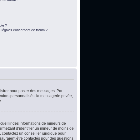
ble ?
s légales concernant ce forum ?
egistrer pour poster des messages. Par
vatars personnalisés, la messagerie privée,
e.
ecueillir des informations de mineurs de
ermettant d’identifier un mineur de moins de
, contactez un conseiller juridique pour
 sauraient être contactés pour des questions