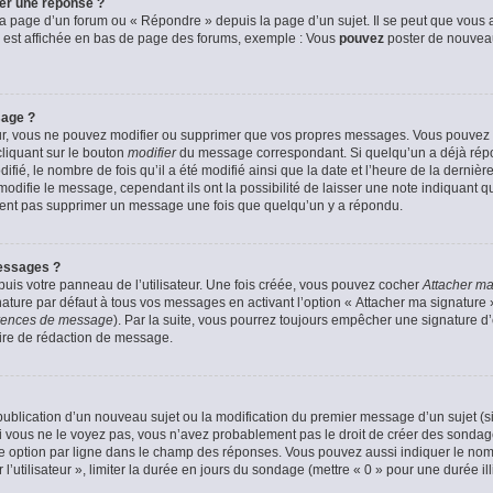
er une réponse ?
a page d’un forum ou « Répondre » depuis la page d’un sujet. Il se peut que vous a
 est affichée en bas de page des forums, exemple : Vous
pouvez
poster de nouvea
sage ?
ur, vous ne pouvez modifier ou supprimer que vos propres messages. Vous pouvez
cliquant sur le bouton
modifier
du message correspondant. Si quelqu’un a déjà répon
fié, le nombre de fois qu’il a été modifié ainsi que la date et l’heure de la derni
odifie le message, cependant ils ont la possibilité de laisser une note indiquant q
euvent pas supprimer un message une fois que quelqu’un y a répondu.
essages ?
uis votre panneau de l’utilisateur. Une fois créée, vous pouvez cocher
Attacher ma
ture par défaut à tous vos messages en activant l’option « Attacher ma signature » 
férences de message
). Par la suite, vous pourrez toujours empêcher une signature 
ire de rédaction de message.
a publication d’un nouveau sujet ou la modification du premier message d’un sujet (s
 vous ne le voyez pas, vous n’avez probablement pas le droit de créer des sondage
e option par ligne dans le champ des réponses. Vous pouvez aussi indiquer le nom
 l’utilisateur », limiter la durée en jours du sondage (mettre « 0 » pour une durée ill