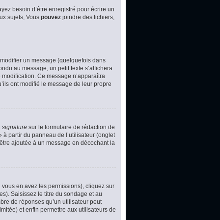
yez besoin d’être enregistré pour écrire un
ux sujets, Vous
pouvez
joindre des fichiers,
 modifier un message (quelquefois dans
du au message, un petit texte s’affichera
ère modification. Ce message n’apparaîtra
u’ils ont modifié le message de leur propre
 signature
sur le formulaire de rédaction de
à partir du panneau de l’utilisateur (onglet
d’être ajoutée à un message en décochant la
i vous en avez les permissions), cliquez sur
s). Saisissez le titre du sondage et au
bre de réponses qu’un utilisateur peut
imitée) et enfin permettre aux utilisateurs de