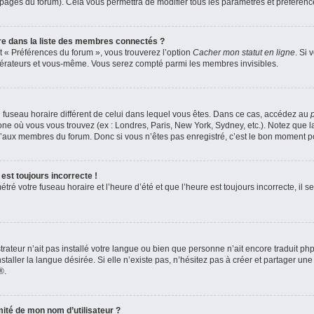
s pages du forum). Cela vous permettra de modifier tous les paramètres et préféren
 dans la liste des membres connectés ?
et « Préférences du forum », vous trouverez l’option
Cacher mon statut en ligne
. Si 
odérateurs et vous-même. Vous serez compté parmi les membres invisibles.
 un fuseau horaire différent de celui dans lequel vous êtes. Dans ce cas, accédez au
zone où vous vous trouvez (ex : Londres, Paris, New York, Sydney, etc.). Notez que 
’aux membres du forum. Donc si vous n’êtes pas enregistré, c’est le bon moment pou
est toujours incorrecte !
ré votre fuseau horaire et l’heure d’été et que l’heure est toujours incorrecte, il se
strateur n’ait pas installé votre langue ou bien que personne n’ait encore traduit 
aller la langue désirée. Si elle n’existe pas, n’hésitez pas à créer et partager une
®.
ité de mon nom d’utilisateur ?