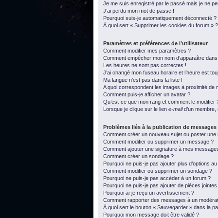
Je me suis enregistré par le passé mais je ne p
J’ai perdu mon mot de passe !
Pourquoi suis-je automatiquement déconnecté ?
À quoi sert « Supprimer les cookies du forum » ?
Paramètres et préférences de l’utilisateur
Comment modifier mes paramètres ?
Comment empêcher mon nom d’apparaître dans l
Les heures ne sont pas correctes !
J’ai changé mon fuseau horaire et l’heure est tou
Ma langue n’est pas dans la liste !
A quoi correspondent les images à proximité de m
Comment puis-je afficher un avatar ?
Qu’est-ce que mon rang et comment le modifier 
Lorsque je clique sur le lien
e-mail
d’un membre, 
Problèmes liés à la publication de messages
Comment créer un nouveau sujet ou poster une
Comment modifier ou supprimer un message ?
Comment ajouter une signature à mes message
Comment créer un sondage ?
Pourquoi ne puis-je pas ajouter plus d’options a
Comment modifier ou supprimer un sondage ?
Pourquoi ne puis-je pas accéder à un forum ?
Pourquoi ne puis-je pas ajouter de pièces jointes
Pourquoi ai-je reçu un avertissement ?
Comment rapporter des messages à un modérat
À quoi sert le bouton « Sauvegarder » dans la 
Pourquoi mon message doit être validé ?