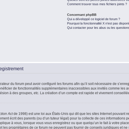
Comment trouver tous mes fichiers joints ?
Concernant phpBB
Qui a développé ce logiciel de forum ?
Pourquoi la fonctionnalité X n’est pas disponi
Qui contacter pour les abus ou les question
egistrement
rateur du forum peut avoir configuré les forums afin qu’il soit nécessaire de s’enr
énéficier de fonctionnalités supplémentaires inaccessibles aux invités comme les a
ésion à des groupes, etc. La création d’un compte est rapide et vivement conseillé
ction Act
de 1998) est une loi aux États-Unis qui dit que les sites Internet pouvant r
ment écrit des parents (ou d’un tuteur légal) pour la collecte de ces informations p
plique à vous, lorsque vous vous enregistrez ou que quelqu’un le fait à votre place
t les propriétaires de ce forum ne peuvent pas fournir de conseils juridiques et ne