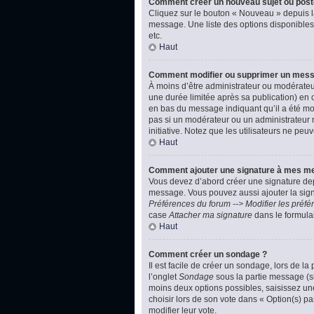
Comment créer un nouveau sujet ou post
Cliquez sur le bouton « Nouveau » depuis l
message. Une liste des options disponibles
etc.
Haut
Comment modifier ou supprimer un mes
À moins d’être administrateur ou modérate
une durée limitée après sa publication) en 
en bas du message indiquant qu’il a été modi
pas si un modérateur ou un administrateur m
initiative. Notez que les utilisateurs ne p
Haut
Comment ajouter une signature à mes m
Vous devez d’abord créer une signature dep
message. Vous pouvez aussi ajouter la signa
Préférences du forum --> Modifier les pré
case
Attacher ma signature
dans le formula
Haut
Comment créer un sondage ?
Il est facile de créer un sondage, lors de l
l’onglet
Sondage
sous la partie message (si
moins deux options possibles, saisissez un
choisir lors de son vote dans « Option(s) par
modifier leur vote.