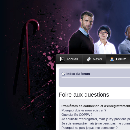
Accueil
News
Forum
Index du forum
Foire aux questions
Problèmes de connexion et d’enregistremen
Pourquoi dois-je m’enregistrer ?
Que signifie COPPA ?
Je souhaite m’enregistrer, mais je n’y parviens p
Je suis enregistré mais je ne peux pas me conne
Pourquoi ne puis-je pas me connecter ?