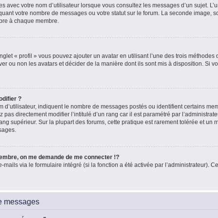
es avec votre nom d’utilisateur lorsque vous consultez les messages d’un sujet. L’un
quant votre nombre de messages ou votre statut sur le forum. La seconde image, 
ropre à chaque membre.
glet « profil » vous pouvez ajouter un avatar en utilisant l’une des trois méthodes d
ver ou non les avatars et décider de la manière dont ils sont mis à disposition. Si vo
difier ?
 d’utilisateur, indiquent le nombre de messages postés ou identifient certains me
 pas directement modifier l’intitulé d’un rang car il est paramétré par l’administra
ang supérieur. Sur la plupart des forums, cette pratique est rarement tolérée et un
sages.
embre, on me demande de me connecter !?
ils via le formulaire intégré (si la fonction a été activée par l’administrateur). Ce
de messages