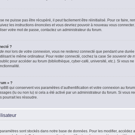
 ne puisse pas être récupéré, il peut facilement être réinitialisé. Pour ce faire, 
Suivez les instructions énoncées et vous devriez pouvoir à nouveau vous connecter.
aliser votre mot de passe, contactez un administrateur du forum.
necté ?
 de moi
lors de votre connexion, vous ne resterez connecté que pendant une duré
 utilisant le même ordinateur. Pour rester connecté, cochez la case
Se souvenir de 
blic pour accéder au forum (bibliothèque, cyber-café, université, etc.). Si vous ne 
nctionnalité.
orum » ?
pBB qui conservent vos paramètres d’authentification et votre connexion au forum. 
essages (lu ou non lu) si cela a été activé par un administrateur du forum. Si vou
 pourrait les résoudre.
lisateur
 paramètres sont stockés dans notre base de données. Pour les modifier, accédez 