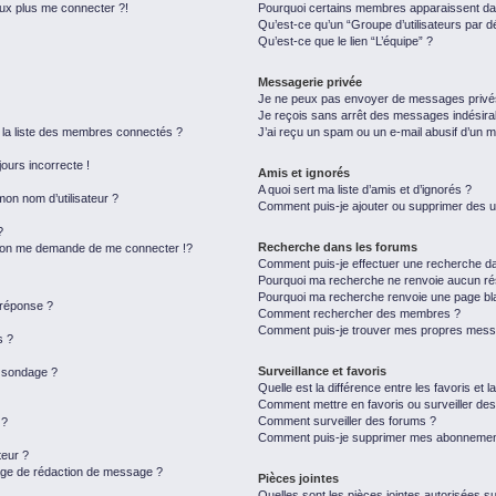
eux plus me connecter ?!
Pourquoi certains membres apparaissent dan
Qu’est-ce qu’un “Groupe d’utilisateurs par d
Qu’est-ce que le lien “L’équipe” ?
Messagerie privée
Je ne peux pas envoyer de messages privé
Je reçois sans arrêt des messages indésira
a liste des membres connectés ?
J’ai reçu un spam ou un e-mail abusif d’un 
jours incorrecte !
Amis et ignorés
A quoi sert ma liste d’amis et d’ignorés ?
on nom d’utilisateur ?
Comment puis-je ajouter ou supprimer des uti
?
Recherche dans les forums
on me demande de me connecter !?
Comment puis-je effectuer une recherche d
Pourquoi ma recherche ne renvoie aucun rés
Pourquoi ma recherche renvoie une page bl
 réponse ?
Comment rechercher des membres ?
Comment puis-je trouver mes propres messa
s ?
Surveillance et favoris
u sondage ?
Quelle est la différence entre les favoris et l
Comment mettre en favoris ou surveiller des
Comment surveiller des forums ?
 ?
Comment puis-je supprimer mes abonnemen
eur ?
page de rédaction de message ?
Pièces jointes
Quelles sont les pièces jointes autorisées s