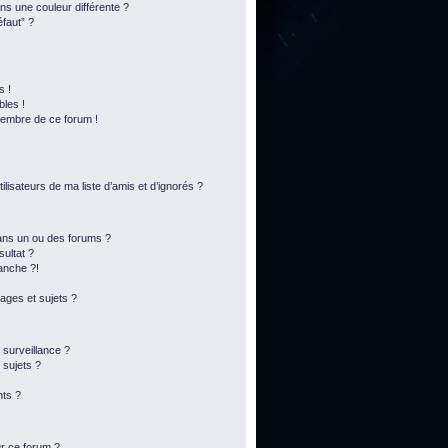
s une couleur différente ?
éfaut” ?
s !
bles !
membre de ce forum !
lisateurs de ma liste d’amis et d’ignorés ?
ans un ou des forums ?
ultat ?
anche ?!
ges et sujets ?
a surveillance ?
 sujets ?
ts ?
ur ce forum ?