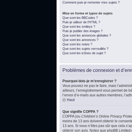
Comment puis-je remonter mes sujets ?
Mise en forme et types de sujets
Que sont les BBCodes ?
Puis-je utiliser de l’HTML ?
Que sont les smileys ?
Puis-je publier des images ?
Que sont les annonces globales ?
Que sont les annonces ?
Que sont les notes ?
Que sont les sujets verrouillés ?
Que sont les icônes de sujet ?
Problèmes de connexion et d’enr
Pourquoi dois-je m’enregistrer ?
Vous pouvez ne pas le faire, mais l’administ
ailleurs, l’enregistrement vous permet de b
l’envoi d’e-mails aux autres membres, l’adh
Haut
Que signifie COPPA ?
COPPA (ou
Children’s Online Privacy Prote
moins de 13 ans doivent obtenir le consente
13 ans. Si vous n’êtes pas sûr que cela s’ap
obtenir son avis. Notez que phpBB Limited e