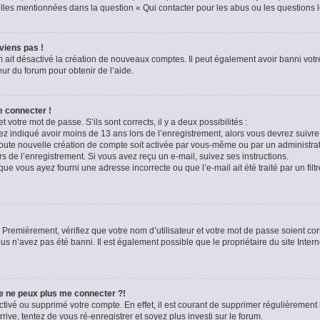
celles mentionnées dans la question « Qui contacter pour les abus ou les questions 
viens pas !
m ait désactivé la création de nouveaux comptes. Il peut également avoir banni votre
eur du forum pour obtenir de l’aide.
e connecter !
t votre mot de passe. S’ils sont corrects, il y a deux possibilités :
ez indiqué avoir moins de 13 ans lors de l’enregistrement, alors vous devrez suivre 
oute nouvelle création de compte soit activée par vous-même ou par un administra
rs de l’enregistrement. Si vous avez reçu un e-mail, suivez ses instructions.
que vous ayez fourni une adresse incorrecte ou que l’e-mail ait été traité par un filt
 Premièrement, vérifiez que votre nom d’utilisateur et votre mot de passe soient corre
us n’avez pas été banni. Il est également possible que le propriétaire du site Intern
je ne peux plus me connecter ?!
sactivé ou supprimé votre compte. En effet, il est courant de supprimer régulièremen
rive, tentez de vous ré-enregistrer et soyez plus investi sur le forum.