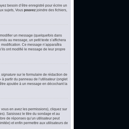
yez besoin d’être enregistré pour écrire un
ux sujets, Vous
pouvez
joindre des fichiers,
 modifier un message (quelquefois dans
du au message, un petit texte s’affichera
ère modification. Ce message n’apparaîtra
u’ils ont modifié le message de leur propre
 signature
sur le formulaire de rédaction de
à partir du panneau de l’utilisateur (onglet
d’être ajoutée à un message en décochant la
i vous en avez les permissions), cliquez sur
s). Saisissez le titre du sondage et au
bre de réponses qu’un utilisateur peut
imitée) et enfin permettre aux utilisateurs de