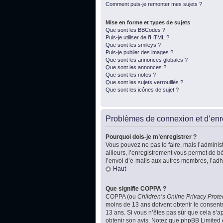
Comment puis-je remonter mes sujets ?
Mise en forme et types de sujets
Que sont les BBCodes ?
Puis-je utiliser de l’HTML ?
Que sont les smileys ?
Puis-je publier des images ?
Que sont les annonces globales ?
Que sont les annonces ?
Que sont les notes ?
Que sont les sujets verrouillés ?
Que sont les icônes de sujet ?
Problèmes de connexion et d’enr
Pourquoi dois-je m’enregistrer ?
Vous pouvez ne pas le faire, mais l’administ
ailleurs, l’enregistrement vous permet de b
l’envoi d’e-mails aux autres membres, l’adh
Haut
Que signifie COPPA ?
COPPA (ou
Children’s Online Privacy Prote
moins de 13 ans doivent obtenir le consente
13 ans. Si vous n’êtes pas sûr que cela s’ap
obtenir son avis. Notez que phpBB Limited e