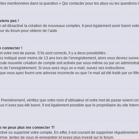
celles mentionnées dans la question « Qui contacter pour les abus ou les questions 
viens pas !
m ait désactivé la création de nouveaux comptes. Il peut également avoir banni votre
eur du forum pour obtenir de l’aide.
e connecter !
t votre mot de passe. S’ils sont corrects, il y a deux possibilités :
ez indiqué avoir moins de 13 ans lors de l’enregistrement, alors vous devrez suivre 
oute nouvelle création de compte soit activée par vous-même ou par un administra
rs de l’enregistrement. Si vous avez reçu un e-mail, suivez ses instructions.
que vous ayez fourni une adresse incorrecte ou que l’e-mail ait été traité par un filt
 Premièrement, vérifiez que votre nom d’utilisateur et votre mot de passe soient corre
us n’avez pas été banni. Il est également possible que le propriétaire du site Intern
je ne peux plus me connecter ?!
sactivé ou supprimé votre compte. En effet, il est courant de supprimer régulièremen
rive, tentez de vous ré-enregistrer et soyez plus investi sur le forum.