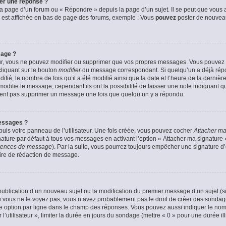
er une réponse ?
a page d’un forum ou « Répondre » depuis la page d’un sujet. Il se peut que vous a
 est affichée en bas de page des forums, exemple : Vous
pouvez
poster de nouvea
sage ?
ur, vous ne pouvez modifier ou supprimer que vos propres messages. Vous pouvez
cliquant sur le bouton
modifier
du message correspondant. Si quelqu’un a déjà répon
fié, le nombre de fois qu’il a été modifié ainsi que la date et l’heure de la derni
odifie le message, cependant ils ont la possibilité de laisser une note indiquant q
euvent pas supprimer un message une fois que quelqu’un y a répondu.
essages ?
uis votre panneau de l’utilisateur. Une fois créée, vous pouvez cocher
Attacher ma
ture par défaut à tous vos messages en activant l’option « Attacher ma signature » 
férences de message
). Par la suite, vous pourrez toujours empêcher une signature 
ire de rédaction de message.
a publication d’un nouveau sujet ou la modification du premier message d’un sujet (s
 vous ne le voyez pas, vous n’avez probablement pas le droit de créer des sondage
e option par ligne dans le champ des réponses. Vous pouvez aussi indiquer le nom
 l’utilisateur », limiter la durée en jours du sondage (mettre « 0 » pour une durée ill