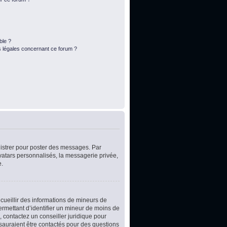
ble ?
s légales concernant ce forum ?
egistrer pour poster des messages. Par
vatars personnalisés, la messagerie privée,
e.
ecueillir des informations de mineurs de
ermettant d’identifier un mineur de moins de
, contactez un conseiller juridique pour
 sauraient être contactés pour des questions