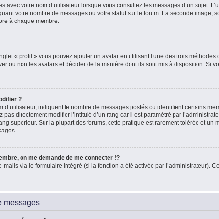
es avec votre nom d’utilisateur lorsque vous consultez les messages d’un sujet. L’un
quant votre nombre de messages ou votre statut sur le forum. La seconde image, 
ropre à chaque membre.
glet « profil » vous pouvez ajouter un avatar en utilisant l’une des trois méthodes d
ver ou non les avatars et décider de la manière dont ils sont mis à disposition. Si vo
difier ?
 d’utilisateur, indiquent le nombre de messages postés ou identifient certains me
 pas directement modifier l’intitulé d’un rang car il est paramétré par l’administra
ang supérieur. Sur la plupart des forums, cette pratique est rarement tolérée et un
sages.
embre, on me demande de me connecter !?
ils via le formulaire intégré (si la fonction a été activée par l’administrateur). Ce
de messages