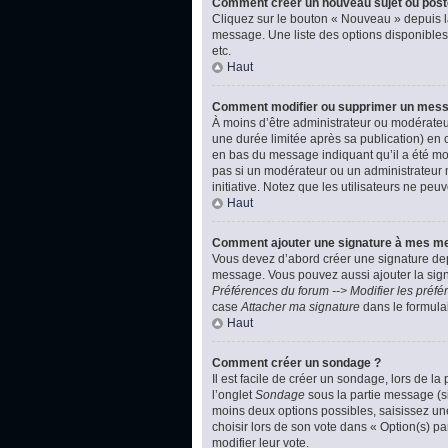
Comment créer un nouveau sujet ou post
Cliquez sur le bouton « Nouveau » depuis l
message. Une liste des options disponibles
etc.
Haut
Comment modifier ou supprimer un mes
À moins d’être administrateur ou modérate
une durée limitée après sa publication) en 
en bas du message indiquant qu’il a été modi
pas si un modérateur ou un administrateur m
initiative. Notez que les utilisateurs ne p
Haut
Comment ajouter une signature à mes m
Vous devez d’abord créer une signature dep
message. Vous pouvez aussi ajouter la signa
Préférences du forum --> Modifier les pré
case
Attacher ma signature
dans le formula
Haut
Comment créer un sondage ?
Il est facile de créer un sondage, lors de l
l’onglet
Sondage
sous la partie message (si
moins deux options possibles, saisissez un
choisir lors de son vote dans « Option(s) par
modifier leur vote.