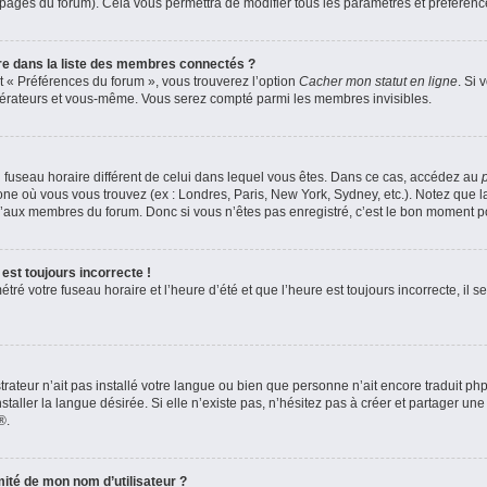
s pages du forum). Cela vous permettra de modifier tous les paramètres et préféren
 dans la liste des membres connectés ?
et « Préférences du forum », vous trouverez l’option
Cacher mon statut en ligne
. Si 
odérateurs et vous-même. Vous serez compté parmi les membres invisibles.
 un fuseau horaire différent de celui dans lequel vous êtes. Dans ce cas, accédez au
zone où vous vous trouvez (ex : Londres, Paris, New York, Sydney, etc.). Notez que 
’aux membres du forum. Donc si vous n’êtes pas enregistré, c’est le bon moment pou
est toujours incorrecte !
ré votre fuseau horaire et l’heure d’été et que l’heure est toujours incorrecte, il se
strateur n’ait pas installé votre langue ou bien que personne n’ait encore traduit 
aller la langue désirée. Si elle n’existe pas, n’hésitez pas à créer et partager une
®.
ité de mon nom d’utilisateur ?