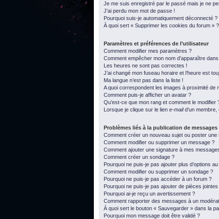
Je me suis enregistré par le passé mais je ne p
J’ai perdu mon mot de passe !
Pourquoi suis-je automatiquement déconnecté ?
À quoi sert « Supprimer les cookies du forum » ?
Paramètres et préférences de l’utilisateur
Comment modifier mes paramètres ?
Comment empêcher mon nom d’apparaître dans l
Les heures ne sont pas correctes !
J’ai changé mon fuseau horaire et l’heure est tou
Ma langue n’est pas dans la liste !
A quoi correspondent les images à proximité de m
Comment puis-je afficher un avatar ?
Qu’est-ce que mon rang et comment le modifier 
Lorsque je clique sur le lien
e-mail
d’un membre, 
Problèmes liés à la publication de messages
Comment créer un nouveau sujet ou poster une
Comment modifier ou supprimer un message ?
Comment ajouter une signature à mes message
Comment créer un sondage ?
Pourquoi ne puis-je pas ajouter plus d’options a
Comment modifier ou supprimer un sondage ?
Pourquoi ne puis-je pas accéder à un forum ?
Pourquoi ne puis-je pas ajouter de pièces jointes
Pourquoi ai-je reçu un avertissement ?
Comment rapporter des messages à un modérat
À quoi sert le bouton « Sauvegarder » dans la 
Pourquoi mon message doit être validé ?