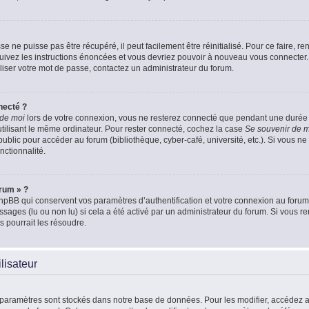
 ne puisse pas être récupéré, il peut facilement être réinitialisé. Pour ce faire, 
Suivez les instructions énoncées et vous devriez pouvoir à nouveau vous connecter.
aliser votre mot de passe, contactez un administrateur du forum.
necté ?
 de moi
lors de votre connexion, vous ne resterez connecté que pendant une duré
 utilisant le même ordinateur. Pour rester connecté, cochez la case
Se souvenir de 
blic pour accéder au forum (bibliothèque, cyber-café, université, etc.). Si vous ne 
nctionnalité.
orum » ?
pBB qui conservent vos paramètres d’authentification et votre connexion au forum. 
essages (lu ou non lu) si cela a été activé par un administrateur du forum. Si vou
 pourrait les résoudre.
lisateur
 paramètres sont stockés dans notre base de données. Pour les modifier, accédez 