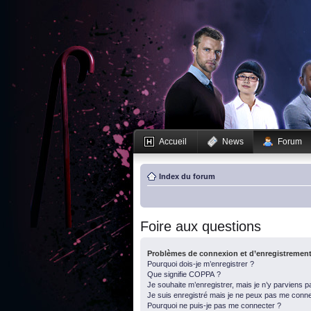
Accueil
News
Forum
Index du forum
Foire aux questions
Problèmes de connexion et d’enregistremen
Pourquoi dois-je m’enregistrer ?
Que signifie COPPA ?
Je souhaite m’enregistrer, mais je n’y parviens p
Je suis enregistré mais je ne peux pas me conne
Pourquoi ne puis-je pas me connecter ?