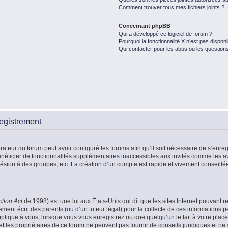
Comment trouver tous mes fichiers joints ?
Concernant phpBB
Qui a développé ce logiciel de forum ?
Pourquoi la fonctionnalité X n’est pas disponi
Qui contacter pour les abus ou les question
egistrement
rateur du forum peut avoir configuré les forums afin qu’il soit nécessaire de s’enr
énéficier de fonctionnalités supplémentaires inaccessibles aux invités comme les a
ésion à des groupes, etc. La création d’un compte est rapide et vivement conseillé
ction Act
de 1998) est une loi aux États-Unis qui dit que les sites Internet pouvant r
ment écrit des parents (ou d’un tuteur légal) pour la collecte de ces informations p
plique à vous, lorsque vous vous enregistrez ou que quelqu’un le fait à votre place
t les propriétaires de ce forum ne peuvent pas fournir de conseils juridiques et ne