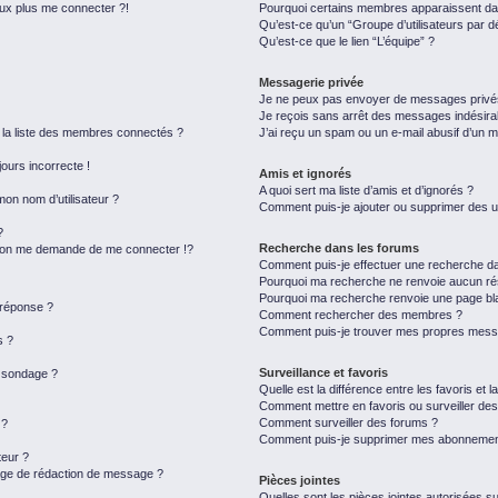
eux plus me connecter ?!
Pourquoi certains membres apparaissent dan
Qu’est-ce qu’un “Groupe d’utilisateurs par d
Qu’est-ce que le lien “L’équipe” ?
Messagerie privée
Je ne peux pas envoyer de messages privé
Je reçois sans arrêt des messages indésira
a liste des membres connectés ?
J’ai reçu un spam ou un e-mail abusif d’un 
jours incorrecte !
Amis et ignorés
A quoi sert ma liste d’amis et d’ignorés ?
on nom d’utilisateur ?
Comment puis-je ajouter ou supprimer des uti
?
Recherche dans les forums
on me demande de me connecter !?
Comment puis-je effectuer une recherche d
Pourquoi ma recherche ne renvoie aucun rés
Pourquoi ma recherche renvoie une page bl
 réponse ?
Comment rechercher des membres ?
Comment puis-je trouver mes propres messa
s ?
Surveillance et favoris
u sondage ?
Quelle est la différence entre les favoris et l
Comment mettre en favoris ou surveiller des
Comment surveiller des forums ?
 ?
Comment puis-je supprimer mes abonnemen
eur ?
page de rédaction de message ?
Pièces jointes
Quelles sont les pièces jointes autorisées s