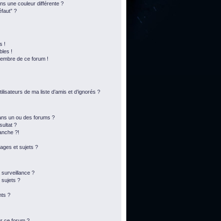
s une couleur différente ?
éfaut” ?
s !
bles !
membre de ce forum !
lisateurs de ma liste d’amis et d’ignorés ?
ans un ou des forums ?
ultat ?
anche ?!
ges et sujets ?
a surveillance ?
 sujets ?
ts ?
ur ce forum ?