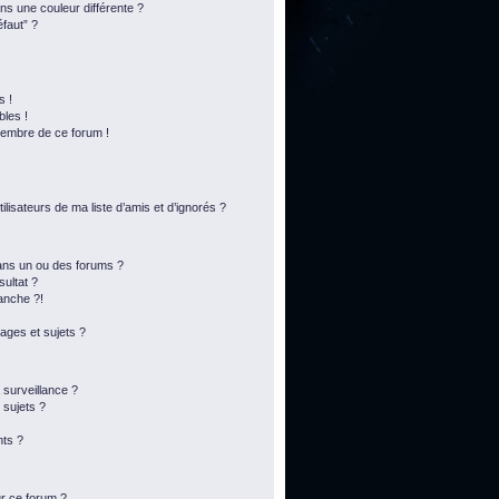
s une couleur différente ?
éfaut” ?
s !
bles !
membre de ce forum !
lisateurs de ma liste d’amis et d’ignorés ?
ans un ou des forums ?
ultat ?
anche ?!
ges et sujets ?
a surveillance ?
 sujets ?
ts ?
ur ce forum ?