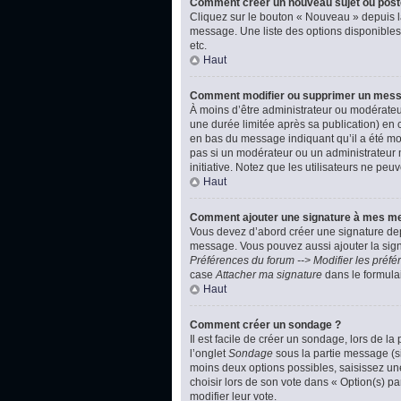
Comment créer un nouveau sujet ou post
Cliquez sur le bouton « Nouveau » depuis l
message. Une liste des options disponibles
etc.
Haut
Comment modifier ou supprimer un mes
À moins d’être administrateur ou modérate
une durée limitée après sa publication) en 
en bas du message indiquant qu’il a été modi
pas si un modérateur ou un administrateur m
initiative. Notez que les utilisateurs ne p
Haut
Comment ajouter une signature à mes m
Vous devez d’abord créer une signature dep
message. Vous pouvez aussi ajouter la signa
Préférences du forum --> Modifier les pré
case
Attacher ma signature
dans le formula
Haut
Comment créer un sondage ?
Il est facile de créer un sondage, lors de l
l’onglet
Sondage
sous la partie message (si
moins deux options possibles, saisissez un
choisir lors de son vote dans « Option(s) par
modifier leur vote.