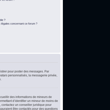
ble ?
s légales concernant ce forum ?
egistrer pour poster des messages. Par
vatars personnalisés, la messagerie privée,
e.
ecueillir des informations de mineurs de
ermettant d’identifier un mineur de moins de
, contactez un conseiller juridique pour
 sauraient être contactés pour des questions