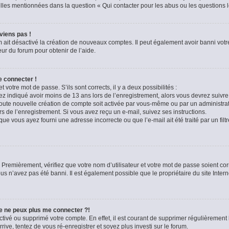
celles mentionnées dans la question « Qui contacter pour les abus ou les questions 
viens pas !
m ait désactivé la création de nouveaux comptes. Il peut également avoir banni votre
eur du forum pour obtenir de l’aide.
e connecter !
t votre mot de passe. S’ils sont corrects, il y a deux possibilités :
ez indiqué avoir moins de 13 ans lors de l’enregistrement, alors vous devrez suivre 
oute nouvelle création de compte soit activée par vous-même ou par un administra
rs de l’enregistrement. Si vous avez reçu un e-mail, suivez ses instructions.
que vous ayez fourni une adresse incorrecte ou que l’e-mail ait été traité par un filt
 Premièrement, vérifiez que votre nom d’utilisateur et votre mot de passe soient corre
us n’avez pas été banni. Il est également possible que le propriétaire du site Intern
je ne peux plus me connecter ?!
sactivé ou supprimé votre compte. En effet, il est courant de supprimer régulièremen
rive, tentez de vous ré-enregistrer et soyez plus investi sur le forum.