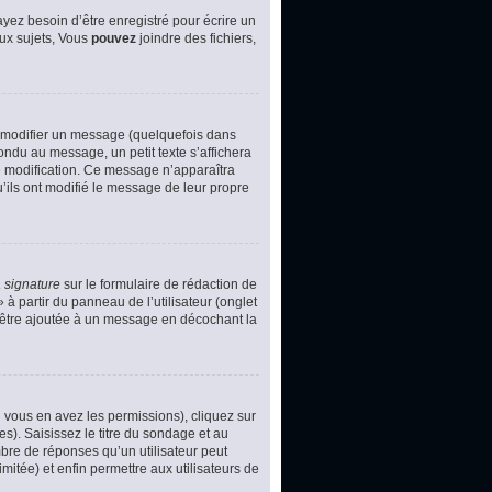
yez besoin d’être enregistré pour écrire un
ux sujets, Vous
pouvez
joindre des fichiers,
 modifier un message (quelquefois dans
du au message, un petit texte s’affichera
ère modification. Ce message n’apparaîtra
u’ils ont modifié le message de leur propre
 signature
sur le formulaire de rédaction de
à partir du panneau de l’utilisateur (onglet
d’être ajoutée à un message en décochant la
i vous en avez les permissions), cliquez sur
s). Saisissez le titre du sondage et au
bre de réponses qu’un utilisateur peut
imitée) et enfin permettre aux utilisateurs de