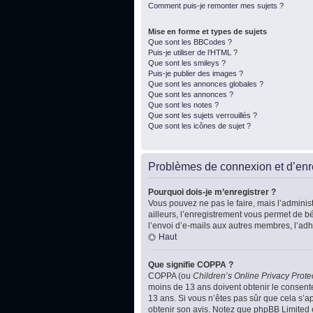
Comment puis-je remonter mes sujets ?
Mise en forme et types de sujets
Que sont les BBCodes ?
Puis-je utiliser de l’HTML ?
Que sont les smileys ?
Puis-je publier des images ?
Que sont les annonces globales ?
Que sont les annonces ?
Que sont les notes ?
Que sont les sujets verrouillés ?
Que sont les icônes de sujet ?
Problèmes de connexion et d’enr
Pourquoi dois-je m’enregistrer ?
Vous pouvez ne pas le faire, mais l’administ
ailleurs, l’enregistrement vous permet de b
l’envoi d’e-mails aux autres membres, l’adh
Haut
Que signifie COPPA ?
COPPA (ou
Children’s Online Privacy Prote
moins de 13 ans doivent obtenir le consente
13 ans. Si vous n’êtes pas sûr que cela s’ap
obtenir son avis. Notez que phpBB Limited e