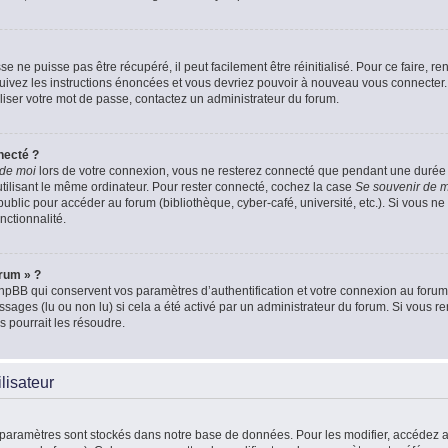
 ne puisse pas être récupéré, il peut facilement être réinitialisé. Pour ce faire, 
Suivez les instructions énoncées et vous devriez pouvoir à nouveau vous connecter.
aliser votre mot de passe, contactez un administrateur du forum.
necté ?
 de moi
lors de votre connexion, vous ne resterez connecté que pendant une duré
 utilisant le même ordinateur. Pour rester connecté, cochez la case
Se souvenir de 
blic pour accéder au forum (bibliothèque, cyber-café, université, etc.). Si vous ne 
nctionnalité.
orum » ?
pBB qui conservent vos paramètres d’authentification et votre connexion au forum. 
essages (lu ou non lu) si cela a été activé par un administrateur du forum. Si vou
 pourrait les résoudre.
lisateur
 paramètres sont stockés dans notre base de données. Pour les modifier, accédez 