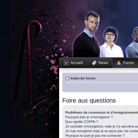
Accueil
News
Forum
Index du forum
Foire aux questions
Problèmes de connexion et d’enregistremen
Pourquoi dois-je m’enregistrer ?
Que signifie COPPA ?
Je souhaite m’enregistrer, mais je n’y parviens p
Je suis enregistré mais je ne peux pas me conne
Pourquoi ne puis-je pas me connecter ?