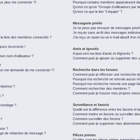
eux plus me connecter ?!
Pourquoi certains membres apparaissent dan
Qu’est-ce qu’un “Groupe d’utilisateurs par d
Qu’est-ce que le lien “L’équipe” ?
Messagerie privée
Je ne peux pas envoyer de messages privé
Je reçois sans arrêt des messages indésira
a liste des membres connectés ?
J’ai reçu un spam ou un e-mail abusif d’un 
jours incorrecte !
Amis et ignorés
A quoi sert ma liste d’amis et d’ignorés ?
on nom d’utilisateur ?
Comment puis-je ajouter ou supprimer des uti
?
Recherche dans les forums
on me demande de me connecter !?
Comment puis-je effectuer une recherche d
Pourquoi ma recherche ne renvoie aucun rés
Pourquoi ma recherche renvoie une page bl
 réponse ?
Comment rechercher des membres ?
Comment puis-je trouver mes propres messa
s ?
Surveillance et favoris
u sondage ?
Quelle est la différence entre les favoris et l
Comment mettre en favoris ou surveiller des
Comment surveiller des forums ?
 ?
Comment puis-je supprimer mes abonnemen
eur ?
page de rédaction de message ?
Pièces jointes
Quelles sont les pièces jointes autorisées s