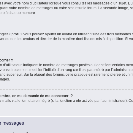
es avec votre nom d’utilisateur lorsque vous consultez les messages d’un sujet. L’un
quant votre nombre de messages ou votre statut sur le forum. La seconde image, 
ropre à chaque membre.
glet « profil » vous pouvez ajouter un avatar en utilisant l’une des trois méthodes d
ver ou non les avatars et décider de la manière dont ils sont mis à disposition. Si vo
difier ?
 d’utilisateur, indiquent le nombre de messages postés ou identifient certains me
 pas directement modifier l’intitulé d’un rang car il est paramétré par l’administra
ang supérieur. Sur la plupart des forums, cette pratique est rarement tolérée et un
sages.
embre, on me demande de me connecter !?
ils via le formulaire intégré (si la fonction a été activée par l’administrateur). Ce
de messages