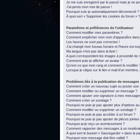
Je me suis enregistré par le passé mais je ne p
J’ai perdu mon mot de passe !
Pourquoi suis-je automatiquement déconnecté ?
À quoi sert « Supprimer les cookies du forum » ?
Paramètres et préférences de l’utilisateur
Comment modifier mes paramètres ?
Comment empêcher mon nom d’apparaître dans l
Les heures ne sont pas correctes !
J’ai changé mon fuseau horaire et l’heure est tou
Ma langue n’est pas dans la liste !
A quoi correspondent les images à proximité de m
Comment puis-je afficher un avatar ?
Qu’est-ce que mon rang et comment le modifier 
Lorsque je clique sur le lien
e-mail
d’un membre, 
Problèmes liés à la publication de messages
Comment créer un nouveau sujet ou poster une
Comment modifier ou supprimer un message ?
Comment ajouter une signature à mes message
Comment créer un sondage ?
Pourquoi ne puis-je pas ajouter plus d’options a
Comment modifier ou supprimer un sondage ?
Pourquoi ne puis-je pas accéder à un forum ?
Pourquoi ne puis-je pas ajouter de pièces jointes
Pourquoi ai-je reçu un avertissement ?
Comment rapporter des messages à un modérat
À quoi sert le bouton « Sauvegarder » dans la 
Pourquoi mon message doit être validé ?