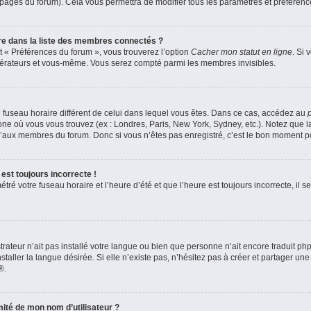
s pages du forum). Cela vous permettra de modifier tous les paramètres et préféren
 dans la liste des membres connectés ?
et « Préférences du forum », vous trouverez l’option
Cacher mon statut en ligne
. Si 
odérateurs et vous-même. Vous serez compté parmi les membres invisibles.
 un fuseau horaire différent de celui dans lequel vous êtes. Dans ce cas, accédez au
zone où vous vous trouvez (ex : Londres, Paris, New York, Sydney, etc.). Notez que 
’aux membres du forum. Donc si vous n’êtes pas enregistré, c’est le bon moment pou
est toujours incorrecte !
ré votre fuseau horaire et l’heure d’été et que l’heure est toujours incorrecte, il se
strateur n’ait pas installé votre langue ou bien que personne n’ait encore traduit 
aller la langue désirée. Si elle n’existe pas, n’hésitez pas à créer et partager une
®.
ité de mon nom d’utilisateur ?