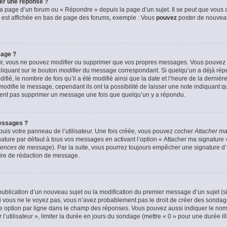
er une réponse ?
a page d’un forum ou « Répondre » depuis la page d’un sujet. Il se peut que vous a
 est affichée en bas de page des forums, exemple : Vous
pouvez
poster de nouvea
sage ?
ur, vous ne pouvez modifier ou supprimer que vos propres messages. Vous pouvez
cliquant sur le bouton
modifier
du message correspondant. Si quelqu’un a déjà répon
fié, le nombre de fois qu’il a été modifié ainsi que la date et l’heure de la derni
odifie le message, cependant ils ont la possibilité de laisser une note indiquant q
euvent pas supprimer un message une fois que quelqu’un y a répondu.
essages ?
uis votre panneau de l’utilisateur. Une fois créée, vous pouvez cocher
Attacher ma
ture par défaut à tous vos messages en activant l’option « Attacher ma signature » 
férences de message
). Par la suite, vous pourrez toujours empêcher une signature 
ire de rédaction de message.
a publication d’un nouveau sujet ou la modification du premier message d’un sujet (s
 vous ne le voyez pas, vous n’avez probablement pas le droit de créer des sondage
e option par ligne dans le champ des réponses. Vous pouvez aussi indiquer le nom
 l’utilisateur », limiter la durée en jours du sondage (mettre « 0 » pour une durée ill