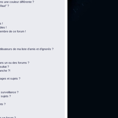
s une couleur différente ?
éfaut” ?
s !
bles !
membre de ce forum !
lisateurs de ma liste d’amis et d’ignorés ?
ans un ou des forums ?
ultat ?
anche ?!
ges et sujets ?
a surveillance ?
 sujets ?
ts ?
ur ce forum ?