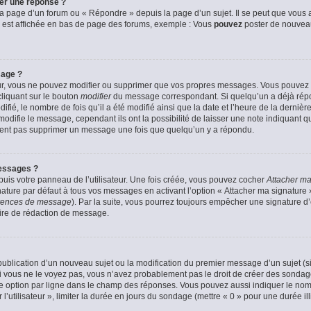
er une réponse ?
a page d’un forum ou « Répondre » depuis la page d’un sujet. Il se peut que vous a
 est affichée en bas de page des forums, exemple : Vous
pouvez
poster de nouvea
sage ?
ur, vous ne pouvez modifier ou supprimer que vos propres messages. Vous pouvez
cliquant sur le bouton
modifier
du message correspondant. Si quelqu’un a déjà répon
fié, le nombre de fois qu’il a été modifié ainsi que la date et l’heure de la derni
odifie le message, cependant ils ont la possibilité de laisser une note indiquant q
euvent pas supprimer un message une fois que quelqu’un y a répondu.
essages ?
uis votre panneau de l’utilisateur. Une fois créée, vous pouvez cocher
Attacher ma
ture par défaut à tous vos messages en activant l’option « Attacher ma signature » 
férences de message
). Par la suite, vous pourrez toujours empêcher une signature 
ire de rédaction de message.
a publication d’un nouveau sujet ou la modification du premier message d’un sujet (s
 vous ne le voyez pas, vous n’avez probablement pas le droit de créer des sondage
e option par ligne dans le champ des réponses. Vous pouvez aussi indiquer le nom
 l’utilisateur », limiter la durée en jours du sondage (mettre « 0 » pour une durée ill