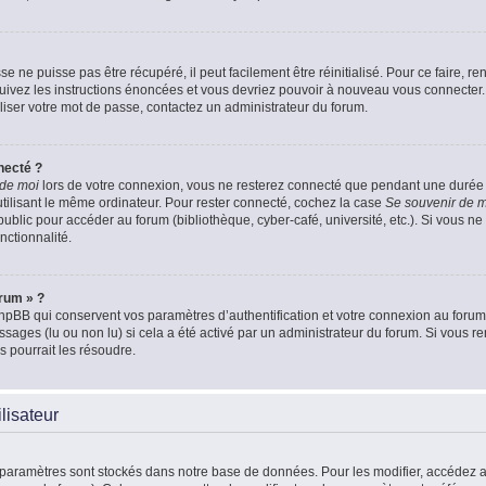
 ne puisse pas être récupéré, il peut facilement être réinitialisé. Pour ce faire, 
Suivez les instructions énoncées et vous devriez pouvoir à nouveau vous connecter.
aliser votre mot de passe, contactez un administrateur du forum.
necté ?
 de moi
lors de votre connexion, vous ne resterez connecté que pendant une duré
 utilisant le même ordinateur. Pour rester connecté, cochez la case
Se souvenir de 
blic pour accéder au forum (bibliothèque, cyber-café, université, etc.). Si vous ne 
nctionnalité.
orum » ?
pBB qui conservent vos paramètres d’authentification et votre connexion au forum. 
essages (lu ou non lu) si cela a été activé par un administrateur du forum. Si vou
 pourrait les résoudre.
lisateur
 paramètres sont stockés dans notre base de données. Pour les modifier, accédez 