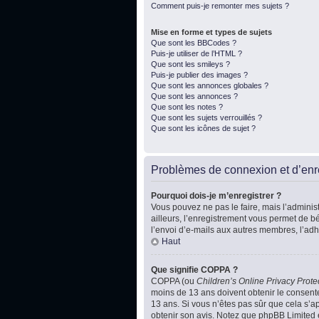
Comment puis-je remonter mes sujets ?
Mise en forme et types de sujets
Que sont les BBCodes ?
Puis-je utiliser de l’HTML ?
Que sont les smileys ?
Puis-je publier des images ?
Que sont les annonces globales ?
Que sont les annonces ?
Que sont les notes ?
Que sont les sujets verrouillés ?
Que sont les icônes de sujet ?
Problèmes de connexion et d’enr
Pourquoi dois-je m’enregistrer ?
Vous pouvez ne pas le faire, mais l’administ
ailleurs, l’enregistrement vous permet de b
l’envoi d’e-mails aux autres membres, l’adh
Haut
Que signifie COPPA ?
COPPA (ou
Children’s Online Privacy Prote
moins de 13 ans doivent obtenir le consente
13 ans. Si vous n’êtes pas sûr que cela s’ap
obtenir son avis. Notez que phpBB Limited e