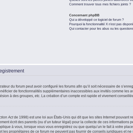
Comment trouver tous mes fichiers joints ?
Concernant phpBB
Qui a développé ce logiciel de forum ?
Pourquoi la fonctionnalité X n’est pas disponi
Qui contacter pour les abus ou les question
egistrement
rateur du forum peut avoir configuré les forums afin qu’il soit nécessaire de s’enr
énéficier de fonctionnalités supplémentaires inaccessibles aux invités comme les a
ésion à des groupes, etc. La création d’un compte est rapide et vivement conseillé
ction Act
de 1998) est une loi aux États-Unis qui dit que les sites Internet pouvant r
ment écrit des parents (ou d’un tuteur légal) pour la collecte de ces informations p
plique à vous, lorsque vous vous enregistrez ou que quelqu’un le fait à votre place
t les propriétaires de ce forum ne peuvent pas fournir de conseils juridiques et ne