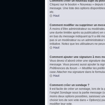
Comment créer un nouveau sujet ou post
Cliquez sur le bouton « Nouveau » depuis l
message. Une liste des options disponibles
etc.
Haut
Comment modifier ou supprimer un mes
À moins d’être administrateur ou modérate
une durée limitée après sa publication) en 
en bas du message indiquant qu’il a été modi
pas si un modérateur ou un administrateur m
initiative. Notez que les utilisateurs ne p
Haut
Comment ajouter une signature à mes m
Vous devez d’abord créer une signature dep
message. Vous pouvez aussi ajouter la signa
Préférences du forum --> Modifier les pré
case
Attacher ma signature
dans le formula
Haut
Comment créer un sondage ?
Il est facile de créer un sondage, lors de l
l’onglet
Sondage
sous la partie message (si
moins deux options possibles, saisissez un
choisir lors de son vote dans « Option(s) par
modifier leur vote.