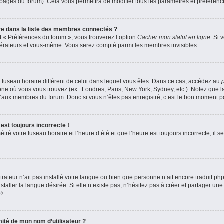
s pages du forum). Cela vous permettra de modifier tous les paramètres et préféren
 dans la liste des membres connectés ?
et « Préférences du forum », vous trouverez l’option
Cacher mon statut en ligne
. Si 
odérateurs et vous-même. Vous serez compté parmi les membres invisibles.
 un fuseau horaire différent de celui dans lequel vous êtes. Dans ce cas, accédez au
zone où vous vous trouvez (ex : Londres, Paris, New York, Sydney, etc.). Notez que 
’aux membres du forum. Donc si vous n’êtes pas enregistré, c’est le bon moment pou
est toujours incorrecte !
ré votre fuseau horaire et l’heure d’été et que l’heure est toujours incorrecte, il se
strateur n’ait pas installé votre langue ou bien que personne n’ait encore traduit 
aller la langue désirée. Si elle n’existe pas, n’hésitez pas à créer et partager une
®.
ité de mon nom d’utilisateur ?