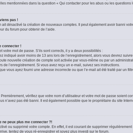
celles mentionnées dans la question « Qui contacter pour les abus ou les questions 
viens pas !
m ait désactivé la création de nouveaux comptes. Il peut également avoir banni votre
eur du forum pour obtenir de l’aide.
e connecter !
t votre mot de passe. S’ils sont corrects, il y a deux possibilités :
ez indiqué avoir moins de 13 ans lors de l’enregistrement, alors vous devrez suivre 
oute nouvelle création de compte soit activée par vous-même ou par un administra
rs de l’enregistrement. Si vous avez reçu un e-mail, suivez ses instructions.
que vous ayez fourni une adresse incorrecte ou que l’e-mail ait été traité par un filt
 Premièrement, vérifiez que votre nom d’utilisateur et votre mot de passe soient corre
us n’avez pas été banni. Il est également possible que le propriétaire du site Intern
je ne peux plus me connecter ?!
sactivé ou supprimé votre compte. En effet, il est courant de supprimer régulièremen
rive, tentez de vous ré-enregistrer et soyez plus investi sur le forum.