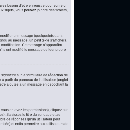
yez besoin d’être enregistré pour écrire un
ux sujets, Vous
pouvez
joindre des fichiers,
 modifier un message (quelquefois dans
du au message, un petit texte s’affichera
ère modification. Ce message n’apparaîtra
u’ils ont modifié le message de leur propre
 signature
sur le formulaire de rédaction de
à partir du panneau de l’utilisateur (onglet
d’être ajoutée à un message en décochant la
i vous en avez les permissions), cliquez sur
s). Saisissez le titre du sondage et au
bre de réponses qu’un utilisateur peut
imitée) et enfin permettre aux utilisateurs de