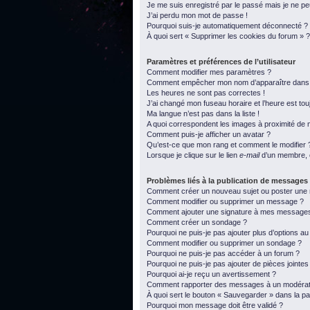
Je me suis enregistré par le passé mais je ne p
J’ai perdu mon mot de passe !
Pourquoi suis-je automatiquement déconnecté ?
À quoi sert « Supprimer les cookies du forum » ?
Paramètres et préférences de l’utilisateur
Comment modifier mes paramètres ?
Comment empêcher mon nom d’apparaître dans l
Les heures ne sont pas correctes !
J’ai changé mon fuseau horaire et l’heure est tou
Ma langue n’est pas dans la liste !
A quoi correspondent les images à proximité de m
Comment puis-je afficher un avatar ?
Qu’est-ce que mon rang et comment le modifier 
Lorsque je clique sur le lien
e-mail
d’un membre, 
Problèmes liés à la publication de messages
Comment créer un nouveau sujet ou poster une
Comment modifier ou supprimer un message ?
Comment ajouter une signature à mes message
Comment créer un sondage ?
Pourquoi ne puis-je pas ajouter plus d’options a
Comment modifier ou supprimer un sondage ?
Pourquoi ne puis-je pas accéder à un forum ?
Pourquoi ne puis-je pas ajouter de pièces jointes
Pourquoi ai-je reçu un avertissement ?
Comment rapporter des messages à un modérat
À quoi sert le bouton « Sauvegarder » dans la 
Pourquoi mon message doit être validé ?