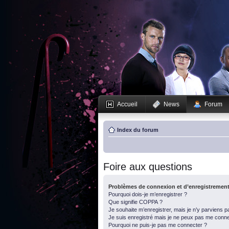
Accueil
News
Forum
Index du forum
Foire aux questions
Problèmes de connexion et d’enregistremen
Pourquoi dois-je m’enregistrer ?
Que signifie COPPA ?
Je souhaite m’enregistrer, mais je n’y parviens p
Je suis enregistré mais je ne peux pas me conne
Pourquoi ne puis-je pas me connecter ?