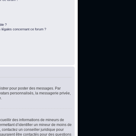
ble ?
s légales concernant ce forum ?
egistrer pour poster des messages. Par
vatars personnalisés, la messagerie privée,
e.
ecueillir des informations de mineurs de
ermettant d’identifier un mineur de moins de
, contactez un conseiller juridique pour
 sauraient être contactés pour des questions