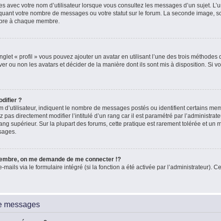
es avec votre nom d’utilisateur lorsque vous consultez les messages d’un sujet. L’un
quant votre nombre de messages ou votre statut sur le forum. La seconde image, 
ropre à chaque membre.
glet « profil » vous pouvez ajouter un avatar en utilisant l’une des trois méthodes d
ver ou non les avatars et décider de la manière dont ils sont mis à disposition. Si vo
difier ?
 d’utilisateur, indiquent le nombre de messages postés ou identifient certains me
 pas directement modifier l’intitulé d’un rang car il est paramétré par l’administra
ang supérieur. Sur la plupart des forums, cette pratique est rarement tolérée et un
sages.
embre, on me demande de me connecter !?
ils via le formulaire intégré (si la fonction a été activée par l’administrateur). Ce
de messages