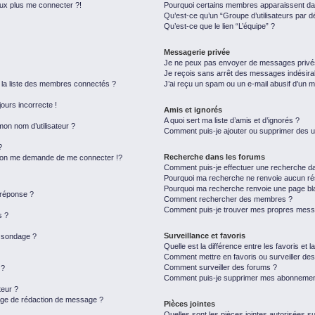
eux plus me connecter ?!
Pourquoi certains membres apparaissent dan
Qu’est-ce qu’un “Groupe d’utilisateurs par d
Qu’est-ce que le lien “L’équipe” ?
Messagerie privée
Je ne peux pas envoyer de messages privé
Je reçois sans arrêt des messages indésira
a liste des membres connectés ?
J’ai reçu un spam ou un e-mail abusif d’un 
jours incorrecte !
Amis et ignorés
A quoi sert ma liste d’amis et d’ignorés ?
on nom d’utilisateur ?
Comment puis-je ajouter ou supprimer des uti
?
Recherche dans les forums
on me demande de me connecter !?
Comment puis-je effectuer une recherche d
Pourquoi ma recherche ne renvoie aucun rés
Pourquoi ma recherche renvoie une page bl
 réponse ?
Comment rechercher des membres ?
Comment puis-je trouver mes propres messa
s ?
Surveillance et favoris
u sondage ?
Quelle est la différence entre les favoris et l
Comment mettre en favoris ou surveiller des
Comment surveiller des forums ?
 ?
Comment puis-je supprimer mes abonnemen
eur ?
page de rédaction de message ?
Pièces jointes
Quelles sont les pièces jointes autorisées s