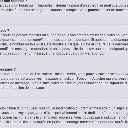
er une réponse ?
a page d’un forum ou « Répondre » depuis la page d’un sujet. Il se peut que vous a
 est affichée en bas de page des forums, exemple : Vous
pouvez
poster de nouvea
sage ?
ur, vous ne pouvez modifier ou supprimer que vos propres messages. Vous pouvez
cliquant sur le bouton
modifier
du message correspondant. Si quelqu’un a déjà répon
fié, le nombre de fois qu’il a été modifié ainsi que la date et l’heure de la derni
odifie le message, cependant ils ont la possibilité de laisser une note indiquant q
euvent pas supprimer un message une fois que quelqu’un y a répondu.
essages ?
uis votre panneau de l’utilisateur. Une fois créée, vous pouvez cocher
Attacher ma
ture par défaut à tous vos messages en activant l’option « Attacher ma signature » 
férences de message
). Par la suite, vous pourrez toujours empêcher une signature 
ire de rédaction de message.
a publication d’un nouveau sujet ou la modification du premier message d’un sujet (s
 vous ne le voyez pas, vous n’avez probablement pas le droit de créer des sondage
e option par ligne dans le champ des réponses. Vous pouvez aussi indiquer le nom
 l’utilisateur », limiter la durée en jours du sondage (mettre « 0 » pour une durée ill