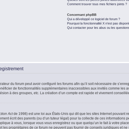
Comment trouver tous mes fichiers joints ?
Concernant phpBB
Qui a développé ce logiciel de forum ?
Pourquoi la fonctionnalité X n’est pas disponi
Qui contacter pour les abus ou les question
egistrement
rateur du forum peut avoir configuré les forums afin qu’il soit nécessaire de s’enr
énéficier de fonctionnalités supplémentaires inaccessibles aux invités comme les a
ésion à des groupes, etc. La création d’un compte est rapide et vivement conseillé
ction Act
de 1998) est une loi aux États-Unis qui dit que les sites Internet pouvant r
ment écrit des parents (ou d’un tuteur légal) pour la collecte de ces informations p
plique à vous, lorsque vous vous enregistrez ou que quelqu’un le fait à votre place
t les propriétaires de ce forum ne peuvent pas fournir de conseils juridiques et ne