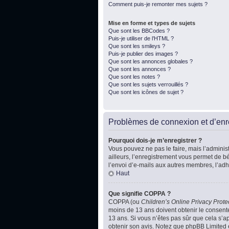
Comment puis-je remonter mes sujets ?
Mise en forme et types de sujets
Que sont les BBCodes ?
Puis-je utiliser de l’HTML ?
Que sont les smileys ?
Puis-je publier des images ?
Que sont les annonces globales ?
Que sont les annonces ?
Que sont les notes ?
Que sont les sujets verrouillés ?
Que sont les icônes de sujet ?
Problèmes de connexion et d’enr
Pourquoi dois-je m’enregistrer ?
Vous pouvez ne pas le faire, mais l’administ
ailleurs, l’enregistrement vous permet de b
l’envoi d’e-mails aux autres membres, l’adh
Haut
Que signifie COPPA ?
COPPA (ou
Children’s Online Privacy Prote
moins de 13 ans doivent obtenir le consente
13 ans. Si vous n’êtes pas sûr que cela s’ap
obtenir son avis. Notez que phpBB Limited e