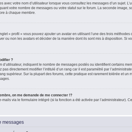
es avec votre nom d’utilisateur lorsque vous consultez les messages d’un sujet. L’un
quant votre nombre de messages ou votre statut sur le forum. La seconde image, 
ropre à chaque membre.
glet « profil » vous pouvez ajouter un avatar en utilisant l’une des trois méthodes d
ver ou non les avatars et décider de la manière dont ils sont mis à disposition. Si vo
difier ?
 d’utilisateur, indiquent le nombre de messages postés ou identifient certains me
 pas directement modifier l’intitulé d’un rang car il est paramétré par l’administra
ang supérieur. Sur la plupart des forums, cette pratique est rarement tolérée et un
sages.
embre, on me demande de me connecter !?
ils via le formulaire intégré (si la fonction a été activée par l’administrateur). Ce
de messages