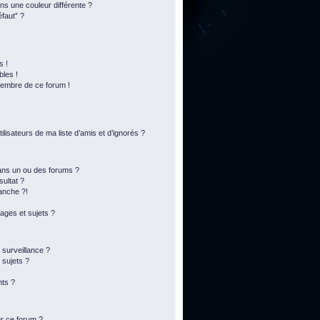
s une couleur différente ?
éfaut” ?
s !
bles !
membre de ce forum !
lisateurs de ma liste d’amis et d’ignorés ?
ans un ou des forums ?
ultat ?
anche ?!
ges et sujets ?
a surveillance ?
 sujets ?
ts ?
ur ce forum ?