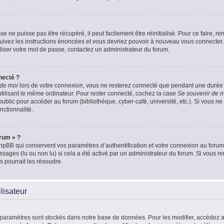
 ne puisse pas être récupéré, il peut facilement être réinitialisé. Pour ce faire, 
Suivez les instructions énoncées et vous devriez pouvoir à nouveau vous connecter.
aliser votre mot de passe, contactez un administrateur du forum.
necté ?
 de moi
lors de votre connexion, vous ne resterez connecté que pendant une duré
 utilisant le même ordinateur. Pour rester connecté, cochez la case
Se souvenir de 
blic pour accéder au forum (bibliothèque, cyber-café, université, etc.). Si vous ne 
nctionnalité.
orum » ?
pBB qui conservent vos paramètres d’authentification et votre connexion au forum. 
essages (lu ou non lu) si cela a été activé par un administrateur du forum. Si vou
 pourrait les résoudre.
lisateur
 paramètres sont stockés dans notre base de données. Pour les modifier, accédez 