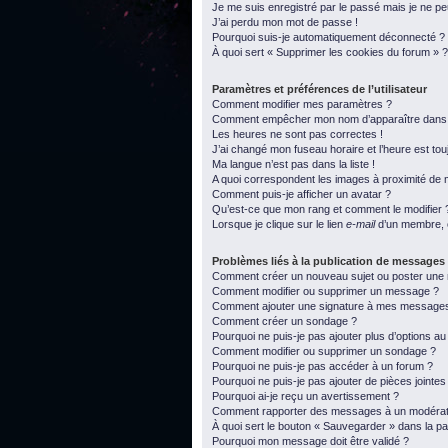
Je me suis enregistré par le passé mais je ne p
J’ai perdu mon mot de passe !
Pourquoi suis-je automatiquement déconnecté ?
À quoi sert « Supprimer les cookies du forum » ?
Paramètres et préférences de l’utilisateur
Comment modifier mes paramètres ?
Comment empêcher mon nom d’apparaître dans l
Les heures ne sont pas correctes !
J’ai changé mon fuseau horaire et l’heure est tou
Ma langue n’est pas dans la liste !
A quoi correspondent les images à proximité de m
Comment puis-je afficher un avatar ?
Qu’est-ce que mon rang et comment le modifier 
Lorsque je clique sur le lien
e-mail
d’un membre, 
Problèmes liés à la publication de messages
Comment créer un nouveau sujet ou poster une
Comment modifier ou supprimer un message ?
Comment ajouter une signature à mes message
Comment créer un sondage ?
Pourquoi ne puis-je pas ajouter plus d’options a
Comment modifier ou supprimer un sondage ?
Pourquoi ne puis-je pas accéder à un forum ?
Pourquoi ne puis-je pas ajouter de pièces jointes
Pourquoi ai-je reçu un avertissement ?
Comment rapporter des messages à un modérat
À quoi sert le bouton « Sauvegarder » dans la 
Pourquoi mon message doit être validé ?