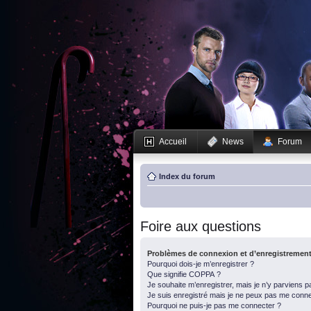
Accueil
News
Forum
Index du forum
Foire aux questions
Problèmes de connexion et d’enregistremen
Pourquoi dois-je m’enregistrer ?
Que signifie COPPA ?
Je souhaite m’enregistrer, mais je n’y parviens p
Je suis enregistré mais je ne peux pas me conne
Pourquoi ne puis-je pas me connecter ?