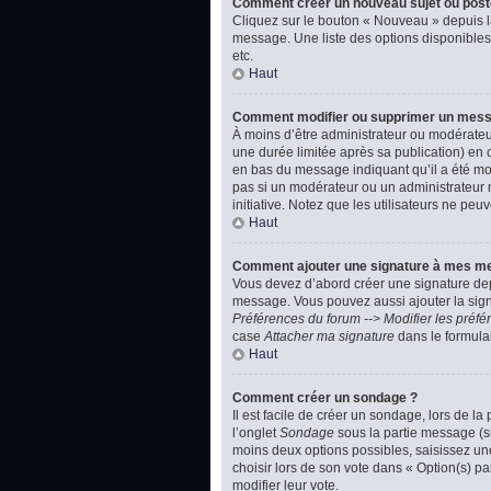
Comment créer un nouveau sujet ou post
Cliquez sur le bouton « Nouveau » depuis l
message. Une liste des options disponibles
etc.
Haut
Comment modifier ou supprimer un mes
À moins d’être administrateur ou modérate
une durée limitée après sa publication) en 
en bas du message indiquant qu’il a été modi
pas si un modérateur ou un administrateur m
initiative. Notez que les utilisateurs ne p
Haut
Comment ajouter une signature à mes m
Vous devez d’abord créer une signature dep
message. Vous pouvez aussi ajouter la signa
Préférences du forum --> Modifier les pré
case
Attacher ma signature
dans le formula
Haut
Comment créer un sondage ?
Il est facile de créer un sondage, lors de l
l’onglet
Sondage
sous la partie message (si
moins deux options possibles, saisissez un
choisir lors de son vote dans « Option(s) par
modifier leur vote.