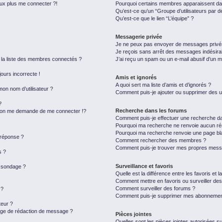
eux plus me connecter ?!
Pourquoi certains membres apparaissent dan
Qu’est-ce qu’un “Groupe d’utilisateurs par d
Qu’est-ce que le lien “L’équipe” ?
Messagerie privée
Je ne peux pas envoyer de messages privé
Je reçois sans arrêt des messages indésira
a liste des membres connectés ?
J’ai reçu un spam ou un e-mail abusif d’un 
jours incorrecte !
Amis et ignorés
A quoi sert ma liste d’amis et d’ignorés ?
on nom d’utilisateur ?
Comment puis-je ajouter ou supprimer des uti
?
Recherche dans les forums
on me demande de me connecter !?
Comment puis-je effectuer une recherche d
Pourquoi ma recherche ne renvoie aucun rés
Pourquoi ma recherche renvoie une page bl
 réponse ?
Comment rechercher des membres ?
Comment puis-je trouver mes propres messa
s ?
Surveillance et favoris
u sondage ?
Quelle est la différence entre les favoris et l
Comment mettre en favoris ou surveiller des
Comment surveiller des forums ?
 ?
Comment puis-je supprimer mes abonnemen
eur ?
page de rédaction de message ?
Pièces jointes
Quelles sont les pièces jointes autorisées s