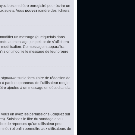
yez besoin d’être enregistré pour écrire un
ux sujets, Vous
pouvez
joindre des fichiers,
 modifier un message (quelquefois dans
du au message, un petit texte s’affichera
ère modification. Ce message n’apparaîtra
u’ils ont modifié le message de leur propre
 signature
sur le formulaire de rédaction de
à partir du panneau de l’utilisateur (onglet
d’être ajoutée à un message en décochant la
i vous en avez les permissions), cliquez sur
s). Saisissez le titre du sondage et au
bre de réponses qu’un utilisateur peut
imitée) et enfin permettre aux utilisateurs de