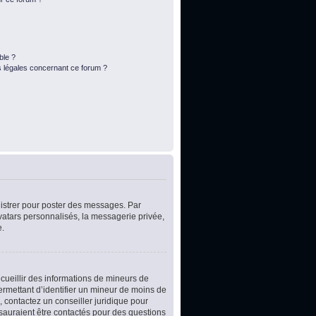
ble ?
s légales concernant ce forum ?
egistrer pour poster des messages. Par
vatars personnalisés, la messagerie privée,
e.
ecueillir des informations de mineurs de
ermettant d’identifier un mineur de moins de
, contactez un conseiller juridique pour
 sauraient être contactés pour des questions