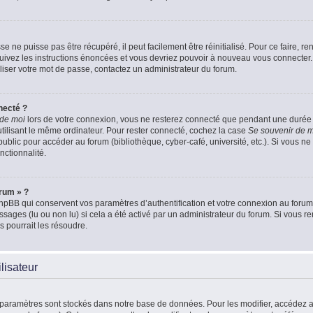
 ne puisse pas être récupéré, il peut facilement être réinitialisé. Pour ce faire, 
Suivez les instructions énoncées et vous devriez pouvoir à nouveau vous connecter.
aliser votre mot de passe, contactez un administrateur du forum.
necté ?
 de moi
lors de votre connexion, vous ne resterez connecté que pendant une duré
 utilisant le même ordinateur. Pour rester connecté, cochez la case
Se souvenir de 
blic pour accéder au forum (bibliothèque, cyber-café, université, etc.). Si vous ne 
nctionnalité.
orum » ?
pBB qui conservent vos paramètres d’authentification et votre connexion au forum. 
essages (lu ou non lu) si cela a été activé par un administrateur du forum. Si vou
 pourrait les résoudre.
lisateur
 paramètres sont stockés dans notre base de données. Pour les modifier, accédez 