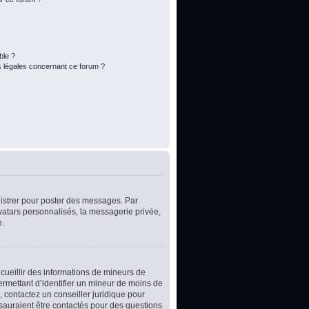
ble ?
s légales concernant ce forum ?
egistrer pour poster des messages. Par
vatars personnalisés, la messagerie privée,
e.
ecueillir des informations de mineurs de
ermettant d’identifier un mineur de moins de
, contactez un conseiller juridique pour
 sauraient être contactés pour des questions