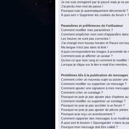
Je me suis enregistré par le passé mais je ne p
J’ai perdu mon mot de passe !
Pourquoi suis-je automatiquement déconnecté ?
À quoi sert « Supprimer les cookies du forum » ?
Paramètres et préférences de l’utilisateur
Comment modifier mes paramètres ?
Comment empêcher mon nom d’apparaître dans l
Les heures ne sont pas correctes !
J’ai changé mon fuseau horaire et l’heure est tou
Ma langue n’est pas dans la liste !
A quoi correspondent les images à proximité de m
Comment puis-je afficher un avatar ?
Qu’est-ce que mon rang et comment le modifier 
Lorsque je clique sur le lien
e-mail
d’un membre, 
Problèmes liés à la publication de messages
Comment créer un nouveau sujet ou poster une
Comment modifier ou supprimer un message ?
Comment ajouter une signature à mes message
Comment créer un sondage ?
Pourquoi ne puis-je pas ajouter plus d’options a
Comment modifier ou supprimer un sondage ?
Pourquoi ne puis-je pas accéder à un forum ?
Pourquoi ne puis-je pas ajouter de pièces jointes
Pourquoi ai-je reçu un avertissement ?
Comment rapporter des messages à un modérat
À quoi sert le bouton « Sauvegarder » dans la 
Pourquoi mon message doit être validé ?