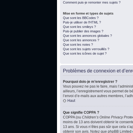
Comment puis-je remonter mes sujets ?
Mise en forme et types de sujets
Que sont les BBCodes ?
Puis-je utiliser de l’HTML ?
Que sont les smileys ?
Puis-je publier des images ?
Que sont les annonces globales ?
Que sont les annonces ?
Que sont les notes ?
Que sont les sujets verrouillés ?
Que sont les icônes de sujet ?
Problèmes de connexion et d’enr
Pourquoi dois-je m’enregistrer ?
Vous pouvez ne pas le faire, mais l’administ
ailleurs, l’enregistrement vous permet de b
l’envoi d’e-mails aux autres membres, l’adh
Haut
Que signifie COPPA ?
COPPA (ou
Children’s Online Privacy Prote
moins de 13 ans doivent obtenir le consente
13 ans. Si vous n’êtes pas sûr que cela s’ap
obtenir son avis. Notez que phpBB Limited e