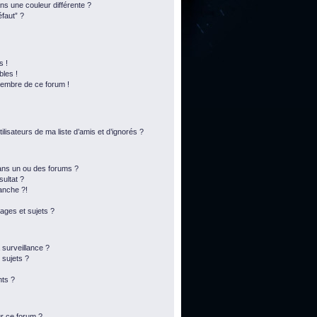
s une couleur différente ?
éfaut” ?
s !
bles !
membre de ce forum !
lisateurs de ma liste d’amis et d’ignorés ?
ans un ou des forums ?
ultat ?
anche ?!
ges et sujets ?
a surveillance ?
 sujets ?
ts ?
ur ce forum ?