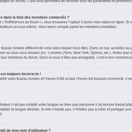
s pages du forum). Cela vous permettra de modifier tous les paramètres et préféren
 dans la liste des membres connectés ?
et « Préférences du forum », vous trouverez l’option
Cacher mon statut en ligne
. Si 
odérateurs et vous-même. Vous serez compté parmi les membres invisibles.
 un fuseau horaire différent de celui dans lequel vous êtes. Dans ce cas, accédez au
zone où vous vous trouvez (ex : Londres, Paris, New York, Sydney, etc.). Notez que 
’aux membres du forum. Donc si vous n’êtes pas enregistré, c’est le bon moment pou
est toujours incorrecte !
ré votre fuseau horaire et l’heure d’été et que l’heure est toujours incorrecte, il se
strateur n’ait pas installé votre langue ou bien que personne n’ait encore traduit 
aller la langue désirée. Si elle n’existe pas, n’hésitez pas à créer et partager une
®.
ité de mon nom d’utilisateur ?