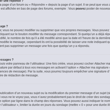
er une réponse ?
a page d’un forum ou « Répondre » depuis la page d’un sujet. Il se peut que vous a
 est affichée en bas de page des forums, exemple : Vous
pouvez
poster de nouvea
sage ?
ur, vous ne pouvez modifier ou supprimer que vos propres messages. Vous pouvez
cliquant sur le bouton
modifier
du message correspondant. Si quelqu’un a déjà répon
fié, le nombre de fois qu’il a été modifié ainsi que la date et l’heure de la derni
odifie le message, cependant ils ont la possibilité de laisser une note indiquant q
euvent pas supprimer un message une fois que quelqu’un y a répondu.
essages ?
uis votre panneau de l’utilisateur. Une fois créée, vous pouvez cocher
Attacher ma
ture par défaut à tous vos messages en activant l’option « Attacher ma signature » 
férences de message
). Par la suite, vous pourrez toujours empêcher une signature 
ire de rédaction de message.
a publication d’un nouveau sujet ou la modification du premier message d’un sujet (s
 vous ne le voyez pas, vous n’avez probablement pas le droit de créer des sondage
e option par ligne dans le champ des réponses. Vous pouvez aussi indiquer le nom
 l’utilisateur », limiter la durée en jours du sondage (mettre « 0 » pour une durée ill