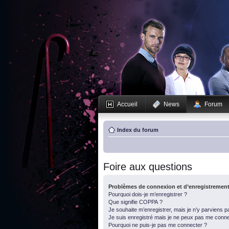
Accueil
News
Forum
Index du forum
Foire aux questions
Problèmes de connexion et d’enregistremen
Pourquoi dois-je m’enregistrer ?
Que signifie COPPA ?
Je souhaite m’enregistrer, mais je n’y parviens p
Je suis enregistré mais je ne peux pas me conne
Pourquoi ne puis-je pas me connecter ?