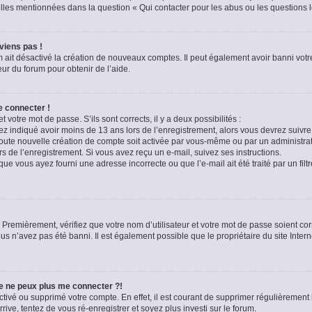
celles mentionnées dans la question « Qui contacter pour les abus ou les questions 
viens pas !
m ait désactivé la création de nouveaux comptes. Il peut également avoir banni votre
eur du forum pour obtenir de l’aide.
e connecter !
t votre mot de passe. S’ils sont corrects, il y a deux possibilités :
ez indiqué avoir moins de 13 ans lors de l’enregistrement, alors vous devrez suivre 
oute nouvelle création de compte soit activée par vous-même ou par un administra
rs de l’enregistrement. Si vous avez reçu un e-mail, suivez ses instructions.
que vous ayez fourni une adresse incorrecte ou que l’e-mail ait été traité par un filt
 Premièrement, vérifiez que votre nom d’utilisateur et votre mot de passe soient corre
us n’avez pas été banni. Il est également possible que le propriétaire du site Intern
je ne peux plus me connecter ?!
sactivé ou supprimé votre compte. En effet, il est courant de supprimer régulièremen
rive, tentez de vous ré-enregistrer et soyez plus investi sur le forum.