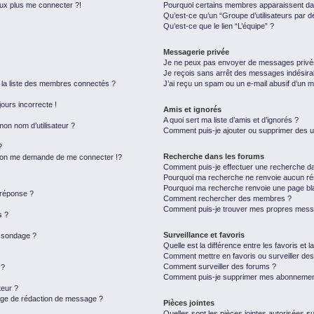
eux plus me connecter ?!
Pourquoi certains membres apparaissent dan
Qu’est-ce qu’un “Groupe d’utilisateurs par d
Qu’est-ce que le lien “L’équipe” ?
Messagerie privée
Je ne peux pas envoyer de messages privé
Je reçois sans arrêt des messages indésira
a liste des membres connectés ?
J’ai reçu un spam ou un e-mail abusif d’un 
jours incorrecte !
Amis et ignorés
A quoi sert ma liste d’amis et d’ignorés ?
on nom d’utilisateur ?
Comment puis-je ajouter ou supprimer des uti
?
Recherche dans les forums
on me demande de me connecter !?
Comment puis-je effectuer une recherche d
Pourquoi ma recherche ne renvoie aucun rés
Pourquoi ma recherche renvoie une page bl
 réponse ?
Comment rechercher des membres ?
Comment puis-je trouver mes propres messa
s ?
Surveillance et favoris
u sondage ?
Quelle est la différence entre les favoris et l
Comment mettre en favoris ou surveiller des
Comment surveiller des forums ?
 ?
Comment puis-je supprimer mes abonnemen
eur ?
page de rédaction de message ?
Pièces jointes
Quelles sont les pièces jointes autorisées s