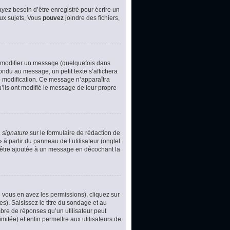
yez besoin d’être enregistré pour écrire un
ux sujets, Vous
pouvez
joindre des fichiers,
 modifier un message (quelquefois dans
du au message, un petit texte s’affichera
ère modification. Ce message n’apparaîtra
u’ils ont modifié le message de leur propre
 signature
sur le formulaire de rédaction de
à partir du panneau de l’utilisateur (onglet
d’être ajoutée à un message en décochant la
i vous en avez les permissions), cliquez sur
s). Saisissez le titre du sondage et au
bre de réponses qu’un utilisateur peut
imitée) et enfin permettre aux utilisateurs de