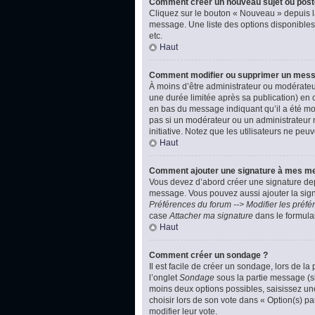
Comment créer un nouveau sujet ou post
Cliquez sur le bouton « Nouveau » depuis l
message. Une liste des options disponibles
etc.
Haut
Comment modifier ou supprimer un mes
À moins d’être administrateur ou modérate
une durée limitée après sa publication) en 
en bas du message indiquant qu’il a été modi
pas si un modérateur ou un administrateur m
initiative. Notez que les utilisateurs ne p
Haut
Comment ajouter une signature à mes m
Vous devez d’abord créer une signature dep
message. Vous pouvez aussi ajouter la signa
Préférences du forum --> Modifier les pré
case
Attacher ma signature
dans le formula
Haut
Comment créer un sondage ?
Il est facile de créer un sondage, lors de l
l’onglet
Sondage
sous la partie message (si
moins deux options possibles, saisissez un
choisir lors de son vote dans « Option(s) par
modifier leur vote.