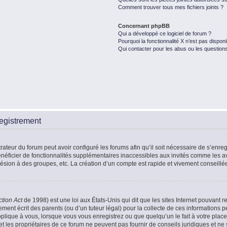
Comment trouver tous mes fichiers joints ?
Concernant phpBB
Qui a développé ce logiciel de forum ?
Pourquoi la fonctionnalité X n’est pas disponi
Qui contacter pour les abus ou les question
egistrement
rateur du forum peut avoir configuré les forums afin qu’il soit nécessaire de s’enr
énéficier de fonctionnalités supplémentaires inaccessibles aux invités comme les a
ésion à des groupes, etc. La création d’un compte est rapide et vivement conseillé
ction Act
de 1998) est une loi aux États-Unis qui dit que les sites Internet pouvant r
ment écrit des parents (ou d’un tuteur légal) pour la collecte de ces informations p
plique à vous, lorsque vous vous enregistrez ou que quelqu’un le fait à votre place
t les propriétaires de ce forum ne peuvent pas fournir de conseils juridiques et ne