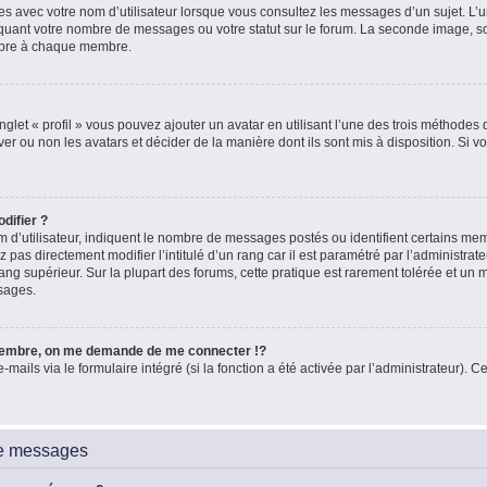
es avec votre nom d’utilisateur lorsque vous consultez les messages d’un sujet. L’un
quant votre nombre de messages ou votre statut sur le forum. La seconde image, 
ropre à chaque membre.
glet « profil » vous pouvez ajouter un avatar en utilisant l’une des trois méthodes d
ver ou non les avatars et décider de la manière dont ils sont mis à disposition. Si vo
difier ?
 d’utilisateur, indiquent le nombre de messages postés ou identifient certains me
 pas directement modifier l’intitulé d’un rang car il est paramétré par l’administra
ang supérieur. Sur la plupart des forums, cette pratique est rarement tolérée et un
sages.
embre, on me demande de me connecter !?
ils via le formulaire intégré (si la fonction a été activée par l’administrateur). Ce
de messages