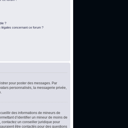
ble ?
s légales concernant ce forum ?
egistrer pour poster des messages. Par
vatars personnalisés, la messagerie privée,
e.
ecueillir des informations de mineurs de
ermettant d’identifier un mineur de moins de
, contactez un conseiller juridique pour
 sauraient être contactés pour des questions