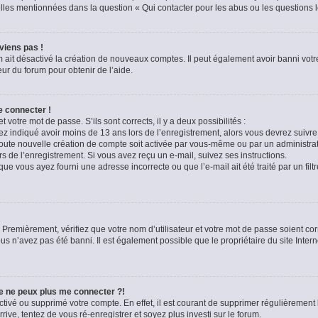
celles mentionnées dans la question « Qui contacter pour les abus ou les questions 
viens pas !
m ait désactivé la création de nouveaux comptes. Il peut également avoir banni votre
eur du forum pour obtenir de l’aide.
e connecter !
t votre mot de passe. S’ils sont corrects, il y a deux possibilités :
ez indiqué avoir moins de 13 ans lors de l’enregistrement, alors vous devrez suivre 
oute nouvelle création de compte soit activée par vous-même ou par un administra
rs de l’enregistrement. Si vous avez reçu un e-mail, suivez ses instructions.
que vous ayez fourni une adresse incorrecte ou que l’e-mail ait été traité par un filt
 Premièrement, vérifiez que votre nom d’utilisateur et votre mot de passe soient corre
us n’avez pas été banni. Il est également possible que le propriétaire du site Intern
je ne peux plus me connecter ?!
sactivé ou supprimé votre compte. En effet, il est courant de supprimer régulièremen
rive, tentez de vous ré-enregistrer et soyez plus investi sur le forum.