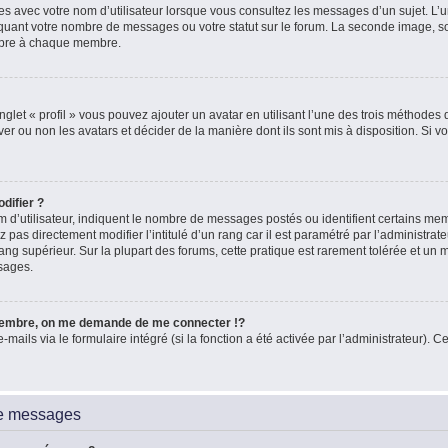
es avec votre nom d’utilisateur lorsque vous consultez les messages d’un sujet. L’un
quant votre nombre de messages ou votre statut sur le forum. La seconde image, 
ropre à chaque membre.
glet « profil » vous pouvez ajouter un avatar en utilisant l’une des trois méthodes d
ver ou non les avatars et décider de la manière dont ils sont mis à disposition. Si vo
difier ?
 d’utilisateur, indiquent le nombre de messages postés ou identifient certains me
 pas directement modifier l’intitulé d’un rang car il est paramétré par l’administra
ang supérieur. Sur la plupart des forums, cette pratique est rarement tolérée et un
sages.
embre, on me demande de me connecter !?
ils via le formulaire intégré (si la fonction a été activée par l’administrateur). Ce
de messages