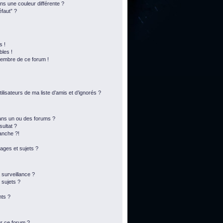
s une couleur différente ?
éfaut” ?
s !
bles !
membre de ce forum !
lisateurs de ma liste d’amis et d’ignorés ?
ans un ou des forums ?
ultat ?
anche ?!
ges et sujets ?
a surveillance ?
 sujets ?
ts ?
ur ce forum ?