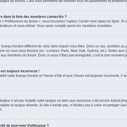
s pages du forum). Cela vous permettra de modifier tous les paramètres et préféren
 dans la liste des membres connectés ?
et « Préférences du forum », vous trouverez l’option
Cacher mon statut en ligne
. Si 
odérateurs et vous-même. Vous serez compté parmi les membres invisibles.
 un fuseau horaire différent de celui dans lequel vous êtes. Dans ce cas, accédez au
zone où vous vous trouvez (ex : Londres, Paris, New York, Sydney, etc.). Notez que 
’aux membres du forum. Donc si vous n’êtes pas enregistré, c’est le bon moment pou
est toujours incorrecte !
ré votre fuseau horaire et l’heure d’été et que l’heure est toujours incorrecte, il se
strateur n’ait pas installé votre langue ou bien que personne n’ait encore traduit 
aller la langue désirée. Si elle n’existe pas, n’hésitez pas à créer et partager une
®.
ité de mon nom d’utilisateur ?