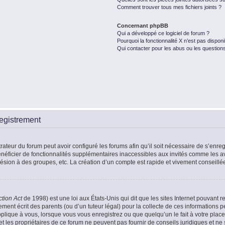
Comment trouver tous mes fichiers joints ?
Concernant phpBB
Qui a développé ce logiciel de forum ?
Pourquoi la fonctionnalité X n’est pas disponi
Qui contacter pour les abus ou les question
egistrement
rateur du forum peut avoir configuré les forums afin qu’il soit nécessaire de s’enr
énéficier de fonctionnalités supplémentaires inaccessibles aux invités comme les a
ésion à des groupes, etc. La création d’un compte est rapide et vivement conseillé
ction Act
de 1998) est une loi aux États-Unis qui dit que les sites Internet pouvant r
ment écrit des parents (ou d’un tuteur légal) pour la collecte de ces informations p
plique à vous, lorsque vous vous enregistrez ou que quelqu’un le fait à votre place
t les propriétaires de ce forum ne peuvent pas fournir de conseils juridiques et ne