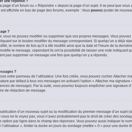
er une réponse ?
a page d’un forum ou « Répondre » depuis la page d’un sujet. Il se peut que vous a
 est affichée en bas de page des forums, exemple : Vous
pouvez
poster de nouvea
sage ?
ur, vous ne pouvez modifier ou supprimer que vos propres messages. Vous pouvez
cliquant sur le bouton
modifier
du message correspondant. Si quelqu’un a déjà répon
fié, le nombre de fois qu’il a été modifié ainsi que la date et l’heure de la derni
odifie le message, cependant ils ont la possibilité de laisser une note indiquant q
euvent pas supprimer un message une fois que quelqu’un y a répondu.
essages ?
uis votre panneau de l’utilisateur. Une fois créée, vous pouvez cocher
Attacher ma
ture par défaut à tous vos messages en activant l’option « Attacher ma signature » 
férences de message
). Par la suite, vous pourrez toujours empêcher une signature 
ire de rédaction de message.
a publication d’un nouveau sujet ou la modification du premier message d’un sujet (s
 vous ne le voyez pas, vous n’avez probablement pas le droit de créer des sondage
e option par ligne dans le champ des réponses. Vous pouvez aussi indiquer le nom
 l’utilisateur », limiter la durée en jours du sondage (mettre « 0 » pour une durée ill