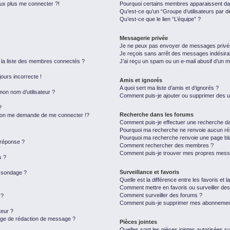
eux plus me connecter ?!
Pourquoi certains membres apparaissent dan
Qu’est-ce qu’un “Groupe d’utilisateurs par d
Qu’est-ce que le lien “L’équipe” ?
Messagerie privée
Je ne peux pas envoyer de messages privé
Je reçois sans arrêt des messages indésira
a liste des membres connectés ?
J’ai reçu un spam ou un e-mail abusif d’un 
jours incorrecte !
Amis et ignorés
A quoi sert ma liste d’amis et d’ignorés ?
on nom d’utilisateur ?
Comment puis-je ajouter ou supprimer des uti
?
Recherche dans les forums
on me demande de me connecter !?
Comment puis-je effectuer une recherche d
Pourquoi ma recherche ne renvoie aucun rés
Pourquoi ma recherche renvoie une page bl
 réponse ?
Comment rechercher des membres ?
Comment puis-je trouver mes propres messa
s ?
Surveillance et favoris
u sondage ?
Quelle est la différence entre les favoris et l
Comment mettre en favoris ou surveiller des
Comment surveiller des forums ?
 ?
Comment puis-je supprimer mes abonnemen
eur ?
page de rédaction de message ?
Pièces jointes
Quelles sont les pièces jointes autorisées s