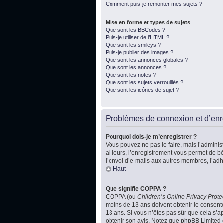
Comment puis-je remonter mes sujets ?
Mise en forme et types de sujets
Que sont les BBCodes ?
Puis-je utiliser de l’HTML ?
Que sont les smileys ?
Puis-je publier des images ?
Que sont les annonces globales ?
Que sont les annonces ?
Que sont les notes ?
Que sont les sujets verrouillés ?
Que sont les icônes de sujet ?
Problèmes de connexion et d’enr
Pourquoi dois-je m’enregistrer ?
Vous pouvez ne pas le faire, mais l’administ
ailleurs, l’enregistrement vous permet de b
l’envoi d’e-mails aux autres membres, l’adh
Haut
Que signifie COPPA ?
COPPA (ou
Children’s Online Privacy Prote
moins de 13 ans doivent obtenir le consente
13 ans. Si vous n’êtes pas sûr que cela s’ap
obtenir son avis. Notez que phpBB Limited e