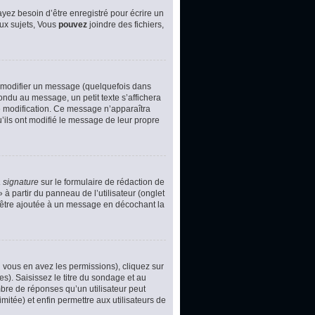
yez besoin d’être enregistré pour écrire un
ux sujets, Vous
pouvez
joindre des fichiers,
 modifier un message (quelquefois dans
du au message, un petit texte s’affichera
ère modification. Ce message n’apparaîtra
u’ils ont modifié le message de leur propre
 signature
sur le formulaire de rédaction de
à partir du panneau de l’utilisateur (onglet
d’être ajoutée à un message en décochant la
i vous en avez les permissions), cliquez sur
s). Saisissez le titre du sondage et au
bre de réponses qu’un utilisateur peut
imitée) et enfin permettre aux utilisateurs de