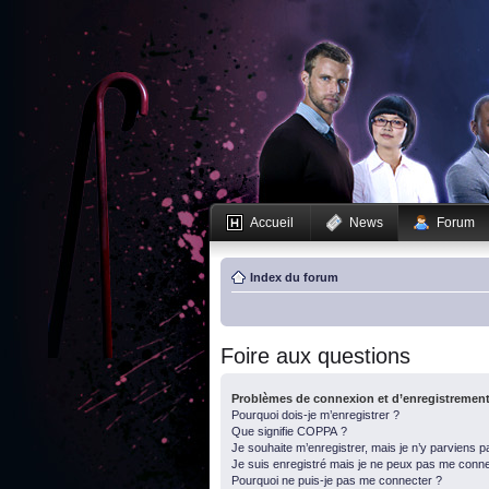
Accueil
News
Forum
Index du forum
Foire aux questions
Problèmes de connexion et d’enregistremen
Pourquoi dois-je m’enregistrer ?
Que signifie COPPA ?
Je souhaite m’enregistrer, mais je n’y parviens p
Je suis enregistré mais je ne peux pas me conne
Pourquoi ne puis-je pas me connecter ?