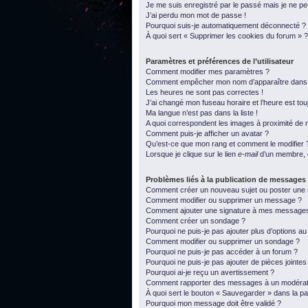
Je me suis enregistré par le passé mais je ne p
J’ai perdu mon mot de passe !
Pourquoi suis-je automatiquement déconnecté ?
À quoi sert « Supprimer les cookies du forum » ?
Paramètres et préférences de l’utilisateur
Comment modifier mes paramètres ?
Comment empêcher mon nom d’apparaître dans l
Les heures ne sont pas correctes !
J’ai changé mon fuseau horaire et l’heure est tou
Ma langue n’est pas dans la liste !
A quoi correspondent les images à proximité de m
Comment puis-je afficher un avatar ?
Qu’est-ce que mon rang et comment le modifier 
Lorsque je clique sur le lien
e-mail
d’un membre, 
Problèmes liés à la publication de messages
Comment créer un nouveau sujet ou poster une
Comment modifier ou supprimer un message ?
Comment ajouter une signature à mes message
Comment créer un sondage ?
Pourquoi ne puis-je pas ajouter plus d’options a
Comment modifier ou supprimer un sondage ?
Pourquoi ne puis-je pas accéder à un forum ?
Pourquoi ne puis-je pas ajouter de pièces jointes
Pourquoi ai-je reçu un avertissement ?
Comment rapporter des messages à un modérat
À quoi sert le bouton « Sauvegarder » dans la 
Pourquoi mon message doit être validé ?