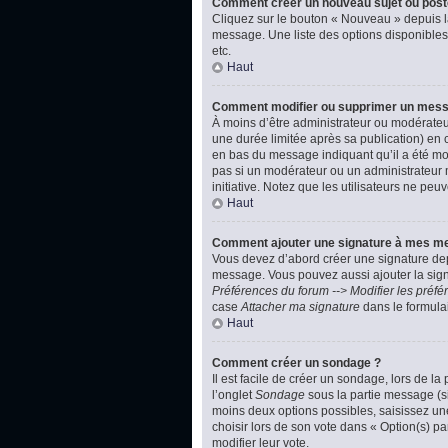
Comment créer un nouveau sujet ou post
Cliquez sur le bouton « Nouveau » depuis l
message. Une liste des options disponibles
etc.
Haut
Comment modifier ou supprimer un mes
À moins d’être administrateur ou modérate
une durée limitée après sa publication) en 
en bas du message indiquant qu’il a été modi
pas si un modérateur ou un administrateur m
initiative. Notez que les utilisateurs ne p
Haut
Comment ajouter une signature à mes m
Vous devez d’abord créer une signature dep
message. Vous pouvez aussi ajouter la signa
Préférences du forum --> Modifier les pré
case
Attacher ma signature
dans le formula
Haut
Comment créer un sondage ?
Il est facile de créer un sondage, lors de l
l’onglet
Sondage
sous la partie message (si
moins deux options possibles, saisissez un
choisir lors de son vote dans « Option(s) par
modifier leur vote.