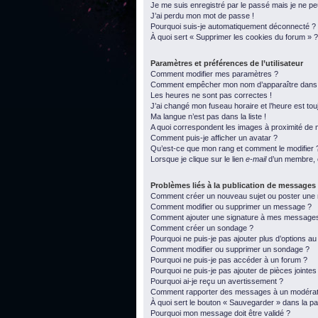
Je me suis enregistré par le passé mais je ne p
J’ai perdu mon mot de passe !
Pourquoi suis-je automatiquement déconnecté ?
À quoi sert « Supprimer les cookies du forum » ?
Paramètres et préférences de l’utilisateur
Comment modifier mes paramètres ?
Comment empêcher mon nom d’apparaître dans l
Les heures ne sont pas correctes !
J’ai changé mon fuseau horaire et l’heure est tou
Ma langue n’est pas dans la liste !
A quoi correspondent les images à proximité de m
Comment puis-je afficher un avatar ?
Qu’est-ce que mon rang et comment le modifier 
Lorsque je clique sur le lien
e-mail
d’un membre, 
Problèmes liés à la publication de messages
Comment créer un nouveau sujet ou poster une
Comment modifier ou supprimer un message ?
Comment ajouter une signature à mes message
Comment créer un sondage ?
Pourquoi ne puis-je pas ajouter plus d’options a
Comment modifier ou supprimer un sondage ?
Pourquoi ne puis-je pas accéder à un forum ?
Pourquoi ne puis-je pas ajouter de pièces jointes
Pourquoi ai-je reçu un avertissement ?
Comment rapporter des messages à un modérat
À quoi sert le bouton « Sauvegarder » dans la 
Pourquoi mon message doit être validé ?