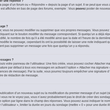
er une réponse ?
a page d’un forum ou « Répondre » depuis la page d’un sujet. Il se peut que vous a
 est affichée en bas de page des forums, exemple : Vous
pouvez
poster de nouvea
sage ?
ur, vous ne pouvez modifier ou supprimer que vos propres messages. Vous pouvez
cliquant sur le bouton
modifier
du message correspondant. Si quelqu’un a déjà répon
fié, le nombre de fois qu’il a été modifié ainsi que la date et l’heure de la derni
odifie le message, cependant ils ont la possibilité de laisser une note indiquant q
euvent pas supprimer un message une fois que quelqu’un y a répondu.
essages ?
uis votre panneau de l’utilisateur. Une fois créée, vous pouvez cocher
Attacher ma
ture par défaut à tous vos messages en activant l’option « Attacher ma signature » 
férences de message
). Par la suite, vous pourrez toujours empêcher une signature 
ire de rédaction de message.
a publication d’un nouveau sujet ou la modification du premier message d’un sujet (s
 vous ne le voyez pas, vous n’avez probablement pas le droit de créer des sondage
e option par ligne dans le champ des réponses. Vous pouvez aussi indiquer le nom
 l’utilisateur », limiter la durée en jours du sondage (mettre « 0 » pour une durée ill