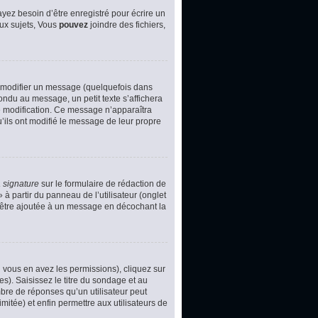
yez besoin d’être enregistré pour écrire un
ux sujets, Vous
pouvez
joindre des fichiers,
 modifier un message (quelquefois dans
du au message, un petit texte s’affichera
ère modification. Ce message n’apparaîtra
u’ils ont modifié le message de leur propre
 signature
sur le formulaire de rédaction de
à partir du panneau de l’utilisateur (onglet
d’être ajoutée à un message en décochant la
i vous en avez les permissions), cliquez sur
s). Saisissez le titre du sondage et au
bre de réponses qu’un utilisateur peut
imitée) et enfin permettre aux utilisateurs de