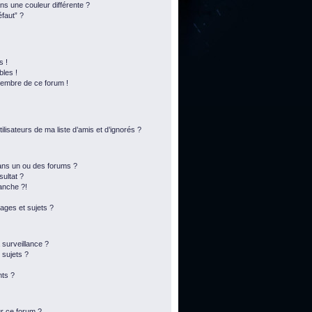
s une couleur différente ?
éfaut” ?
s !
bles !
membre de ce forum !
lisateurs de ma liste d’amis et d’ignorés ?
ans un ou des forums ?
ultat ?
anche ?!
ges et sujets ?
a surveillance ?
 sujets ?
ts ?
ur ce forum ?