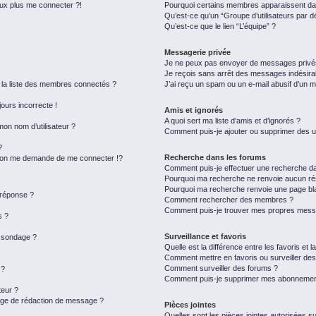
eux plus me connecter ?!
Pourquoi certains membres apparaissent dan
Qu’est-ce qu’un “Groupe d’utilisateurs par d
Qu’est-ce que le lien “L’équipe” ?
Messagerie privée
Je ne peux pas envoyer de messages privé
Je reçois sans arrêt des messages indésira
a liste des membres connectés ?
J’ai reçu un spam ou un e-mail abusif d’un 
jours incorrecte !
Amis et ignorés
A quoi sert ma liste d’amis et d’ignorés ?
on nom d’utilisateur ?
Comment puis-je ajouter ou supprimer des uti
?
Recherche dans les forums
on me demande de me connecter !?
Comment puis-je effectuer une recherche d
Pourquoi ma recherche ne renvoie aucun rés
Pourquoi ma recherche renvoie une page bl
 réponse ?
Comment rechercher des membres ?
Comment puis-je trouver mes propres messa
s ?
Surveillance et favoris
u sondage ?
Quelle est la différence entre les favoris et l
Comment mettre en favoris ou surveiller des
Comment surveiller des forums ?
 ?
Comment puis-je supprimer mes abonnemen
eur ?
page de rédaction de message ?
Pièces jointes
Quelles sont les pièces jointes autorisées s