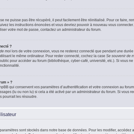
 ne puisse pas être récupéré, il peut facilement être réinitialisé. Pour ce faire, 
Suivez les instructions énoncées et vous devriez pouvoir à nouveau vous connecter.
aliser votre mot de passe, contactez un administrateur du forum.
necté ?
 de moi
lors de votre connexion, vous ne resterez connecté que pendant une duré
 utilisant le même ordinateur. Pour rester connecté, cochez la case
Se souvenir de 
blic pour accéder au forum (bibliothèque, cyber-café, université, etc.). Si vous ne 
nctionnalité.
orum » ?
pBB qui conservent vos paramètres d’authentification et votre connexion au forum. 
essages (lu ou non lu) si cela a été activé par un administrateur du forum. Si vou
 pourrait les résoudre.
lisateur
 paramètres sont stockés dans notre base de données. Pour les modifier, accédez 