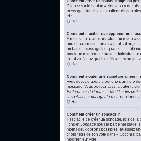
Comment créer un nouveau sujet ou post
Cliquez sur le bouton « Nouveau » depuis l
message. Une liste des options disponibles
etc.
Haut
Comment modifier ou supprimer un mes
À moins d’être administrateur ou modérate
une durée limitée après sa publication) en 
en bas du message indiquant qu’il a été modi
pas si un modérateur ou un administrateur m
initiative. Notez que les utilisateurs ne p
Haut
Comment ajouter une signature à mes m
Vous devez d’abord créer une signature dep
message. Vous pouvez aussi ajouter la signa
Préférences du forum --> Modifier les pré
case
Attacher ma signature
dans le formula
Haut
Comment créer un sondage ?
Il est facile de créer un sondage, lors de l
l’onglet
Sondage
sous la partie message (si
moins deux options possibles, saisissez un
choisir lors de son vote dans « Option(s) par
modifier leur vote.