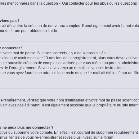
celles mentionnées dans la question « Qui contacter pour les abus ou les questions 
viens pas !
m ait désactivé la création de nouveaux comptes. Il peut également avoir banni votre
eur du forum pour obtenir de l’aide.
e connecter !
t votre mot de passe. S’ils sont corrects, il y a deux possibilités :
ez indiqué avoir moins de 13 ans lors de l’enregistrement, alors vous devrez suivre 
oute nouvelle création de compte soit activée par vous-même ou par un administra
rs de l’enregistrement. Si vous avez reçu un e-mail, suivez ses instructions.
que vous ayez fourni une adresse incorrecte ou que l’e-mail ait été traité par un filt
 Premièrement, vérifiez que votre nom d’utilisateur et votre mot de passe soient corre
us n’avez pas été banni. Il est également possible que le propriétaire du site Intern
je ne peux plus me connecter ?!
sactivé ou supprimé votre compte. En effet, il est courant de supprimer régulièremen
rive, tentez de vous ré-enregistrer et soyez plus investi sur le forum.