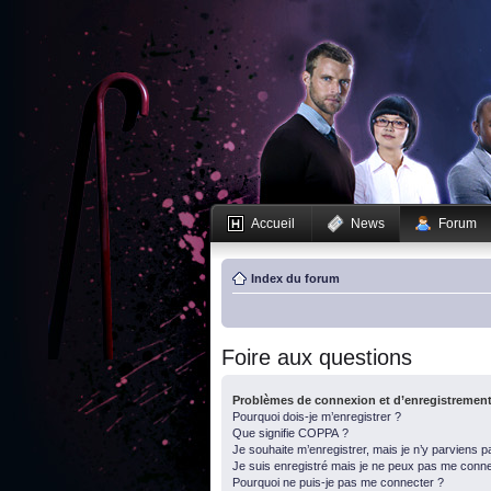
Accueil
News
Forum
Index du forum
Foire aux questions
Problèmes de connexion et d’enregistremen
Pourquoi dois-je m’enregistrer ?
Que signifie COPPA ?
Je souhaite m’enregistrer, mais je n’y parviens p
Je suis enregistré mais je ne peux pas me conne
Pourquoi ne puis-je pas me connecter ?