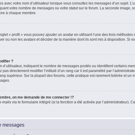
es avec votre nom d’utilisateur lorsque vous consultez les messages d’un sujet. L’un
quant votre nombre de messages ou votre statut sur le forum. La seconde image, 
ropre à chaque membre.
glet « profil » vous pouvez ajouter un avatar en utilisant l’une des trois méthodes d
ver ou non les avatars et décider de la manière dont ils sont mis à disposition. Si vo
difier ?
 d’utilisateur, indiquent le nombre de messages postés ou identifient certains me
 pas directement modifier l’intitulé d’un rang car il est paramétré par l’administra
ang supérieur. Sur la plupart des forums, cette pratique est rarement tolérée et un
sages.
embre, on me demande de me connecter !?
ils via le formulaire intégré (si la fonction a été activée par l’administrateur). Ce
de messages