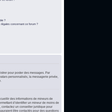
ble ?
s légales concernant ce forum ?
egistrer pour poster des messages. Par
vatars personnalisés, la messagerie privée,
e.
ecueillir des informations de mineurs de
ermettant d’identifier un mineur de moins de
, contactez un conseiller juridique pour
 sauraient être contactés pour des questions