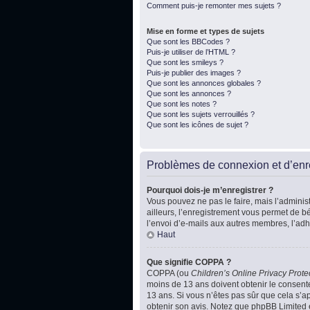
Comment puis-je remonter mes sujets ?
Mise en forme et types de sujets
Que sont les BBCodes ?
Puis-je utiliser de l’HTML ?
Que sont les smileys ?
Puis-je publier des images ?
Que sont les annonces globales ?
Que sont les annonces ?
Que sont les notes ?
Que sont les sujets verrouillés ?
Que sont les icônes de sujet ?
Problèmes de connexion et d’enr
Pourquoi dois-je m’enregistrer ?
Vous pouvez ne pas le faire, mais l’administ
ailleurs, l’enregistrement vous permet de b
l’envoi d’e-mails aux autres membres, l’adh
Haut
Que signifie COPPA ?
COPPA (ou
Children’s Online Privacy Prote
moins de 13 ans doivent obtenir le consente
13 ans. Si vous n’êtes pas sûr que cela s’ap
obtenir son avis. Notez que phpBB Limited e