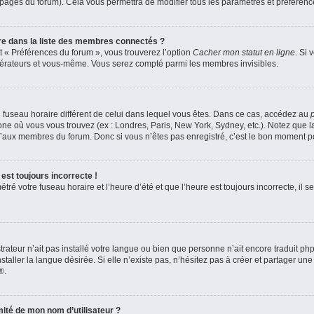
s pages du forum). Cela vous permettra de modifier tous les paramètres et préféren
 dans la liste des membres connectés ?
et « Préférences du forum », vous trouverez l’option
Cacher mon statut en ligne
. Si 
odérateurs et vous-même. Vous serez compté parmi les membres invisibles.
 un fuseau horaire différent de celui dans lequel vous êtes. Dans ce cas, accédez au
zone où vous vous trouvez (ex : Londres, Paris, New York, Sydney, etc.). Notez que 
’aux membres du forum. Donc si vous n’êtes pas enregistré, c’est le bon moment pou
est toujours incorrecte !
ré votre fuseau horaire et l’heure d’été et que l’heure est toujours incorrecte, il se
strateur n’ait pas installé votre langue ou bien que personne n’ait encore traduit 
aller la langue désirée. Si elle n’existe pas, n’hésitez pas à créer et partager une
®.
ité de mon nom d’utilisateur ?