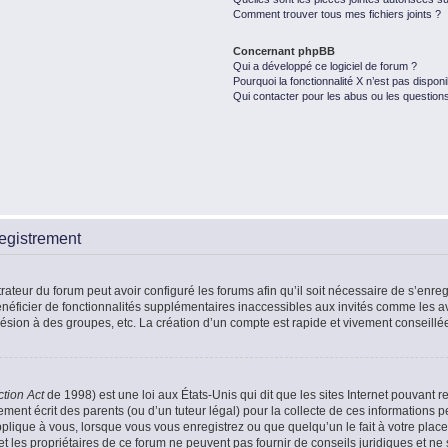
Comment trouver tous mes fichiers joints ?
Concernant phpBB
Qui a développé ce logiciel de forum ?
Pourquoi la fonctionnalité X n’est pas disponi
Qui contacter pour les abus ou les question
egistrement
rateur du forum peut avoir configuré les forums afin qu’il soit nécessaire de s’enr
énéficier de fonctionnalités supplémentaires inaccessibles aux invités comme les a
ésion à des groupes, etc. La création d’un compte est rapide et vivement conseillé
ction Act
de 1998) est une loi aux États-Unis qui dit que les sites Internet pouvant r
ment écrit des parents (ou d’un tuteur légal) pour la collecte de ces informations p
plique à vous, lorsque vous vous enregistrez ou que quelqu’un le fait à votre place
t les propriétaires de ce forum ne peuvent pas fournir de conseils juridiques et ne