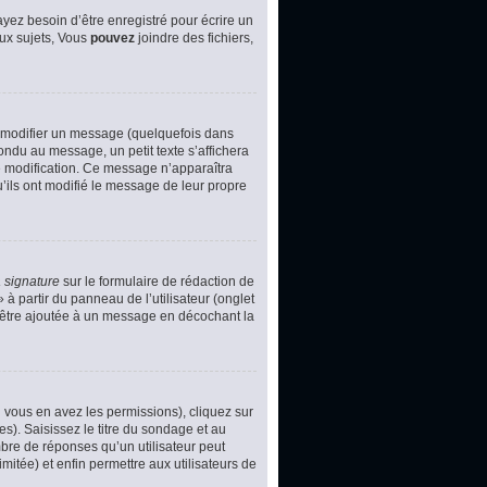
yez besoin d’être enregistré pour écrire un
ux sujets, Vous
pouvez
joindre des fichiers,
 modifier un message (quelquefois dans
du au message, un petit texte s’affichera
ère modification. Ce message n’apparaîtra
u’ils ont modifié le message de leur propre
 signature
sur le formulaire de rédaction de
à partir du panneau de l’utilisateur (onglet
d’être ajoutée à un message en décochant la
i vous en avez les permissions), cliquez sur
s). Saisissez le titre du sondage et au
bre de réponses qu’un utilisateur peut
imitée) et enfin permettre aux utilisateurs de