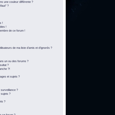
s une couleur différente ?
éfaut” ?
s !
bles !
membre de ce forum !
lisateurs de ma liste d’amis et d’ignorés ?
ans un ou des forums ?
ultat ?
anche ?!
ges et sujets ?
a surveillance ?
 sujets ?
ts ?
ur ce forum ?