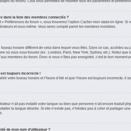
s pages du forum). Cela vous permettra de modifier tous les paramètres et préféren
 dans la liste des membres connectés ?
et « Préférences du forum », vous trouverez l’option
Cacher mon statut en ligne
. Si 
odérateurs et vous-même. Vous serez compté parmi les membres invisibles.
 un fuseau horaire différent de celui dans lequel vous êtes. Dans ce cas, accédez au
zone où vous vous trouvez (ex : Londres, Paris, New York, Sydney, etc.). Notez que 
’aux membres du forum. Donc si vous n’êtes pas enregistré, c’est le bon moment pou
est toujours incorrecte !
ré votre fuseau horaire et l’heure d’été et que l’heure est toujours incorrecte, il se
strateur n’ait pas installé votre langue ou bien que personne n’ait encore traduit 
aller la langue désirée. Si elle n’existe pas, n’hésitez pas à créer et partager une
®.
ité de mon nom d’utilisateur ?