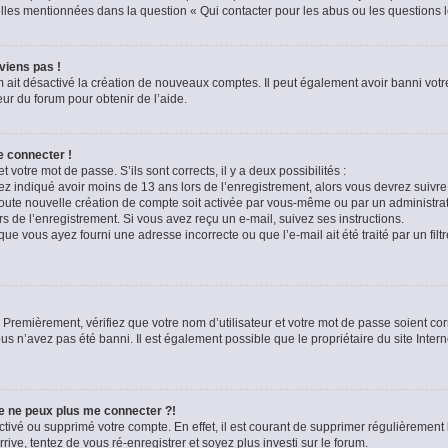
celles mentionnées dans la question « Qui contacter pour les abus ou les questions 
viens pas !
m ait désactivé la création de nouveaux comptes. Il peut également avoir banni votre
eur du forum pour obtenir de l’aide.
e connecter !
t votre mot de passe. S’ils sont corrects, il y a deux possibilités :
ez indiqué avoir moins de 13 ans lors de l’enregistrement, alors vous devrez suivre 
oute nouvelle création de compte soit activée par vous-même ou par un administra
rs de l’enregistrement. Si vous avez reçu un e-mail, suivez ses instructions.
que vous ayez fourni une adresse incorrecte ou que l’e-mail ait été traité par un filt
 Premièrement, vérifiez que votre nom d’utilisateur et votre mot de passe soient corre
us n’avez pas été banni. Il est également possible que le propriétaire du site Intern
je ne peux plus me connecter ?!
sactivé ou supprimé votre compte. En effet, il est courant de supprimer régulièremen
rive, tentez de vous ré-enregistrer et soyez plus investi sur le forum.