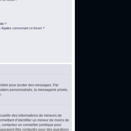
ble ?
s légales concernant ce forum ?
egistrer pour poster des messages. Par
vatars personnalisés, la messagerie privée,
e.
ecueillir des informations de mineurs de
ermettant d’identifier un mineur de moins de
, contactez un conseiller juridique pour
 sauraient être contactés pour des questions