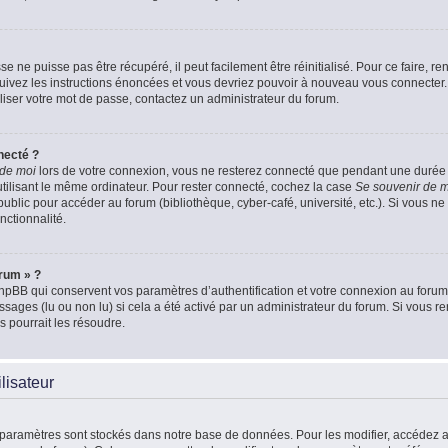
 ne puisse pas être récupéré, il peut facilement être réinitialisé. Pour ce faire, 
Suivez les instructions énoncées et vous devriez pouvoir à nouveau vous connecter.
aliser votre mot de passe, contactez un administrateur du forum.
necté ?
 de moi
lors de votre connexion, vous ne resterez connecté que pendant une duré
 utilisant le même ordinateur. Pour rester connecté, cochez la case
Se souvenir de 
blic pour accéder au forum (bibliothèque, cyber-café, université, etc.). Si vous ne 
nctionnalité.
orum » ?
pBB qui conservent vos paramètres d’authentification et votre connexion au forum. 
essages (lu ou non lu) si cela a été activé par un administrateur du forum. Si vou
 pourrait les résoudre.
lisateur
 paramètres sont stockés dans notre base de données. Pour les modifier, accédez 