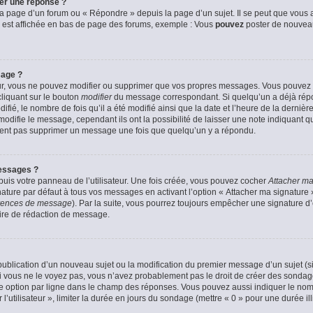
er une réponse ?
a page d’un forum ou « Répondre » depuis la page d’un sujet. Il se peut que vous a
 est affichée en bas de page des forums, exemple : Vous
pouvez
poster de nouvea
sage ?
ur, vous ne pouvez modifier ou supprimer que vos propres messages. Vous pouvez
cliquant sur le bouton
modifier
du message correspondant. Si quelqu’un a déjà répon
fié, le nombre de fois qu’il a été modifié ainsi que la date et l’heure de la derni
odifie le message, cependant ils ont la possibilité de laisser une note indiquant q
euvent pas supprimer un message une fois que quelqu’un y a répondu.
essages ?
uis votre panneau de l’utilisateur. Une fois créée, vous pouvez cocher
Attacher ma
ture par défaut à tous vos messages en activant l’option « Attacher ma signature » 
férences de message
). Par la suite, vous pourrez toujours empêcher une signature 
ire de rédaction de message.
a publication d’un nouveau sujet ou la modification du premier message d’un sujet (s
 vous ne le voyez pas, vous n’avez probablement pas le droit de créer des sondage
e option par ligne dans le champ des réponses. Vous pouvez aussi indiquer le nom
 l’utilisateur », limiter la durée en jours du sondage (mettre « 0 » pour une durée ill