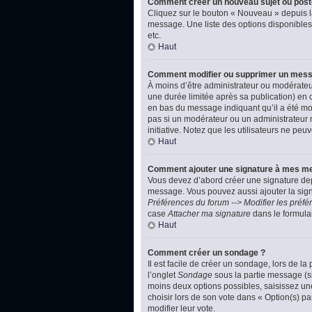
Comment créer un nouveau sujet ou post
Cliquez sur le bouton « Nouveau » depuis l
message. Une liste des options disponibles
etc.
Haut
Comment modifier ou supprimer un mes
À moins d’être administrateur ou modérate
une durée limitée après sa publication) en 
en bas du message indiquant qu’il a été modi
pas si un modérateur ou un administrateur m
initiative. Notez que les utilisateurs ne p
Haut
Comment ajouter une signature à mes m
Vous devez d’abord créer une signature dep
message. Vous pouvez aussi ajouter la signa
Préférences du forum --> Modifier les pré
case
Attacher ma signature
dans le formula
Haut
Comment créer un sondage ?
Il est facile de créer un sondage, lors de l
l’onglet
Sondage
sous la partie message (si
moins deux options possibles, saisissez un
choisir lors de son vote dans « Option(s) par
modifier leur vote.