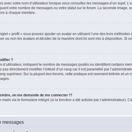
es avec votre nom d’utilisateur lorsque vous consultez les messages d’un sujet. L’un
quant votre nombre de messages ou votre statut sur le forum. La seconde image, 
ropre à chaque membre.
glet « profil » vous pouvez ajouter un avatar en utilisant l’une des trois méthodes d
ver ou non les avatars et décider de la manière dont ils sont mis à disposition. Si vo
difier ?
 d’utilisateur, indiquent le nombre de messages postés ou identifient certains me
 pas directement modifier l’intitulé d’un rang car il est paramétré par l’administra
ang supérieur. Sur la plupart des forums, cette pratique est rarement tolérée et un
sages.
embre, on me demande de me connecter !?
ils via le formulaire intégré (si la fonction a été activée par l’administrateur). Ce
de messages