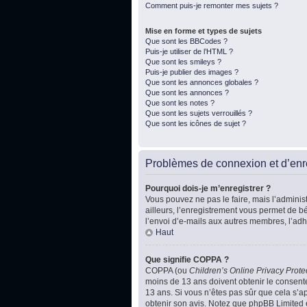
Comment puis-je remonter mes sujets ?
Mise en forme et types de sujets
Que sont les BBCodes ?
Puis-je utiliser de l’HTML ?
Que sont les smileys ?
Puis-je publier des images ?
Que sont les annonces globales ?
Que sont les annonces ?
Que sont les notes ?
Que sont les sujets verrouillés ?
Que sont les icônes de sujet ?
Problèmes de connexion et d’enr
Pourquoi dois-je m’enregistrer ?
Vous pouvez ne pas le faire, mais l’administ
ailleurs, l’enregistrement vous permet de b
l’envoi d’e-mails aux autres membres, l’adh
Haut
Que signifie COPPA ?
COPPA (ou
Children’s Online Privacy Prote
moins de 13 ans doivent obtenir le consente
13 ans. Si vous n’êtes pas sûr que cela s’ap
obtenir son avis. Notez que phpBB Limited e