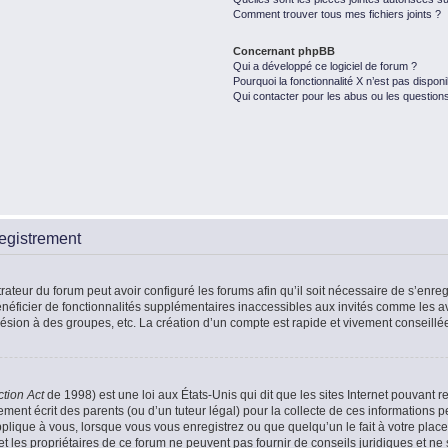
Comment trouver tous mes fichiers joints ?
Concernant phpBB
Qui a développé ce logiciel de forum ?
Pourquoi la fonctionnalité X n’est pas disponi
Qui contacter pour les abus ou les question
egistrement
rateur du forum peut avoir configuré les forums afin qu’il soit nécessaire de s’enr
énéficier de fonctionnalités supplémentaires inaccessibles aux invités comme les a
ésion à des groupes, etc. La création d’un compte est rapide et vivement conseillé
ction Act
de 1998) est une loi aux États-Unis qui dit que les sites Internet pouvant r
ment écrit des parents (ou d’un tuteur légal) pour la collecte de ces informations p
plique à vous, lorsque vous vous enregistrez ou que quelqu’un le fait à votre place
t les propriétaires de ce forum ne peuvent pas fournir de conseils juridiques et ne