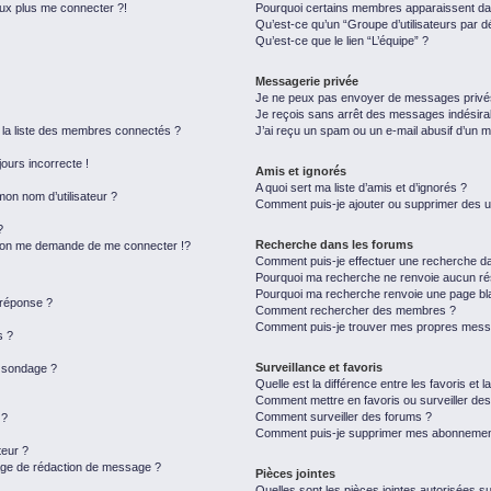
eux plus me connecter ?!
Pourquoi certains membres apparaissent dan
Qu’est-ce qu’un “Groupe d’utilisateurs par d
Qu’est-ce que le lien “L’équipe” ?
Messagerie privée
Je ne peux pas envoyer de messages privé
Je reçois sans arrêt des messages indésira
a liste des membres connectés ?
J’ai reçu un spam ou un e-mail abusif d’un 
jours incorrecte !
Amis et ignorés
A quoi sert ma liste d’amis et d’ignorés ?
on nom d’utilisateur ?
Comment puis-je ajouter ou supprimer des uti
?
Recherche dans les forums
on me demande de me connecter !?
Comment puis-je effectuer une recherche d
Pourquoi ma recherche ne renvoie aucun rés
Pourquoi ma recherche renvoie une page bl
 réponse ?
Comment rechercher des membres ?
Comment puis-je trouver mes propres messa
s ?
Surveillance et favoris
u sondage ?
Quelle est la différence entre les favoris et l
Comment mettre en favoris ou surveiller des
Comment surveiller des forums ?
 ?
Comment puis-je supprimer mes abonnemen
eur ?
page de rédaction de message ?
Pièces jointes
Quelles sont les pièces jointes autorisées s