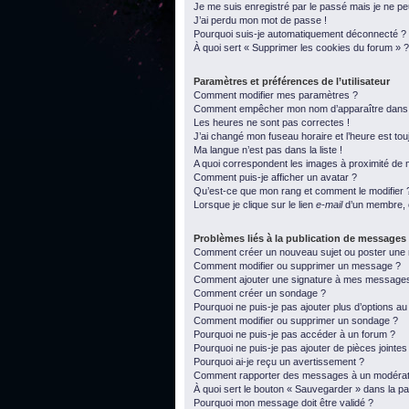
Je me suis enregistré par le passé mais je ne p
J’ai perdu mon mot de passe !
Pourquoi suis-je automatiquement déconnecté ?
À quoi sert « Supprimer les cookies du forum » ?
Paramètres et préférences de l’utilisateur
Comment modifier mes paramètres ?
Comment empêcher mon nom d’apparaître dans l
Les heures ne sont pas correctes !
J’ai changé mon fuseau horaire et l’heure est tou
Ma langue n’est pas dans la liste !
A quoi correspondent les images à proximité de m
Comment puis-je afficher un avatar ?
Qu’est-ce que mon rang et comment le modifier 
Lorsque je clique sur le lien
e-mail
d’un membre, 
Problèmes liés à la publication de messages
Comment créer un nouveau sujet ou poster une
Comment modifier ou supprimer un message ?
Comment ajouter une signature à mes message
Comment créer un sondage ?
Pourquoi ne puis-je pas ajouter plus d’options a
Comment modifier ou supprimer un sondage ?
Pourquoi ne puis-je pas accéder à un forum ?
Pourquoi ne puis-je pas ajouter de pièces jointes
Pourquoi ai-je reçu un avertissement ?
Comment rapporter des messages à un modérat
À quoi sert le bouton « Sauvegarder » dans la 
Pourquoi mon message doit être validé ?