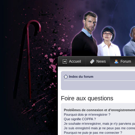
Accueil
News
Forum
Index du forum
Foire aux questions
Problèmes de connexion et d’enregistremen
Pourquoi dois-je m’enregistrer ?
Que signifie COPPA ?
Je souhaite m’enregistrer, mais je n’y parviens p
Je suis enregistré mais je ne peux pas me conne
Pourquoi ne puis-je pas me connecter ?