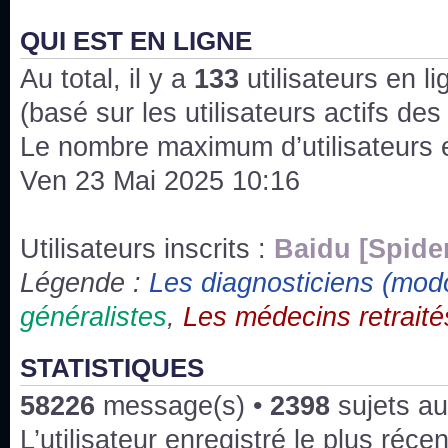
J'ai l'impression que nous n'avons pas fait les s
issus des saisons 6; 7 et 8 !
QUI EST EN LIGNE
Au total, il y a
Bonne année 2020 !
133
utilisateurs en lig
(basé sur les utilisateurs actifs de
Bonne année 2019 !
Le nombre maximum d’utilisateurs 
Ven 23 Mai 2025 10:16
Joyeux Noël !
Bonne année tout le monde !
Utilisateurs inscrits :
Baidu [Spide
Légende :
Les diagnosticiens (mod
Un peu de ménage, spams supprimés. Depuis 
généralistes
,
Les médecins retraité
chaines françaises diffusent House, HD1 et TMC
Salut ! T'as plus de précisions sur l'épisode ? 
STATISTIQUES
3x24 Human Error mais je suis pas sur
58226
message(s) •
2398
sujets au
Bonjour j'aimerais que l'on m'aide à trouver un é
L’utilisateur enregistré le plus réce
qu'une personne fait un arrêt cardiaque mais res