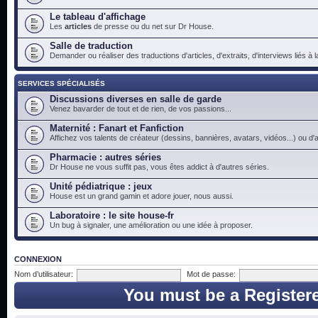
Le tableau d'affichage
Les
articles
de presse ou du net sur Dr House.
Salle de traduction
Demander ou réaliser des traductions d'articles, d'extraits, d'interviews liés à
SERVICES SPÉCIALISÉS
Discussions diverses en salle de garde
Venez bavarder de tout et de rien, de vos passions...
Maternité : Fanart et Fanfiction
Affichez vos talents de créateur (dessins, bannières, avatars, vidéos...) ou d'a
Pharmacie : autres séries
Dr House ne vous suffit pas, vous êtes addict à d'autres séries.
Unité pédiatrique : jeux
House est un grand gamin et adore jouer, nous aussi.
Laboratoire : le site house-fr
Un bug à signaler, une amélioration ou une idée à proposer.
CONNEXION
Nom d’utilisateur:
Mot de passe:
You must be a Register