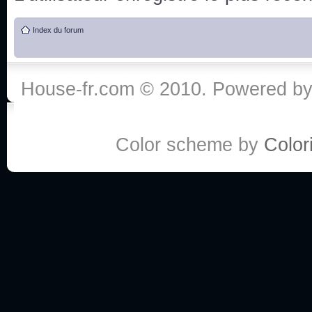
de vos réponse
Index du forum
:he:
Personne pour faire une course de fauteuils roul
House-fr.com © 2010. Powered b
My god, je viens de retomber sur mes dossiers 
Dr House... Quelle époque !
Color scheme by
Colori
Salut tout le monde ! Je me fais un petit après mi
Coucou à tous! House pour toujours yeah!
Coucou, je me suis récemment mis à regarder l
(le sous titrage surtout pour les termes médicaux 
ce forum qui est bien calme depuis la fin de la sér
Allez zou, un peu de ménage aujourd'hui pour eff
spams.