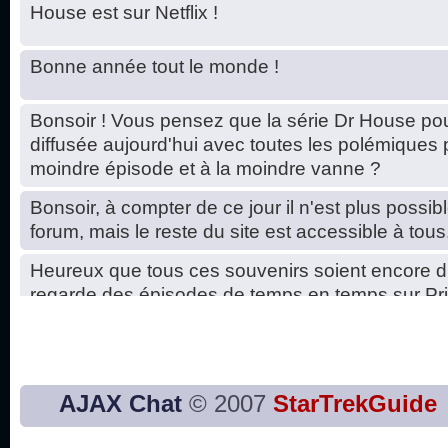
House est sur Netflix !
Bonne année tout le monde !
Bonsoir ! Vous pensez que la série Dr House pou
diffusée aujourd'hui avec toutes les polémiques 
moindre épisode et à la moindre vanne ?
Bonsoir, à compter de ce jour il n'est plus possibl
forum, mais le reste du site est accessible à tous
Heureux que tous ces souvenirs soient encore d
regarde des épisodes de temps en temps sur Pri
Hello, petits soucis dus au changement du serve
base de données. C'est réparé. :)
Bon, 2020, ça n'a pas trop marché. JE vous sou
AJAX Chat
© 2007
StarTrekGuide
2021 plus belle que 2020 !