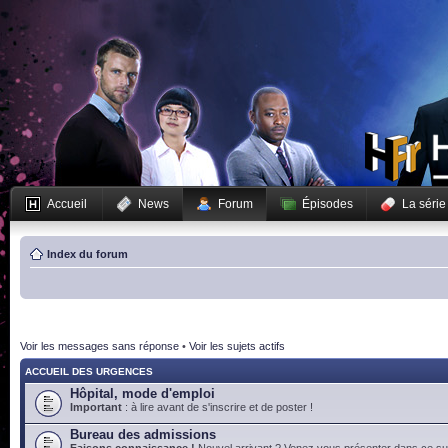
Accueil
News
Forum
Épisodes
La série
Index du forum
Voir les messages sans réponse
•
Voir les sujets actifs
ACCUEIL DES URGENCES
Hôpital, mode d'emploi
Important
: à lire avant de s'inscrire et de poster !
Bureau des admissions
Faisons connaissance !
Nouvel arrivant ? Venez vous présenter dans ce suj