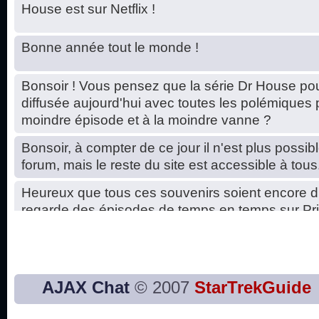
House est sur Netflix !
Bonne année tout le monde !
Bonsoir ! Vous pensez que la série Dr House pou
diffusée aujourd'hui avec toutes les polémiques 
moindre épisode et à la moindre vanne ?
Bonsoir, à compter de ce jour il n'est plus possibl
forum, mais le reste du site est accessible à tous
Heureux que tous ces souvenirs soient encore d
regarde des épisodes de temps en temps sur Pri
Hello, petits soucis dus au changement du serve
base de données. C'est réparé. :)
Bon, 2020, ça n'a pas trop marché. JE vous sou
AJAX Chat
© 2007
StarTrekGuide
2021 plus belle que 2020 !