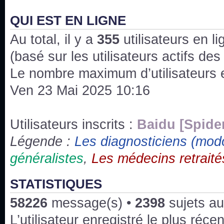
J'ai l'impression que nous n'avons pas fait les s
issus des saisons 6; 7 et 8 !
QUI EST EN LIGNE
Au total, il y a
Bonne année 2020 !
355
utilisateurs en lig
(basé sur les utilisateurs actifs de
Bonne année 2019 !
Le nombre maximum d’utilisateurs 
Ven 23 Mai 2025 10:16
Joyeux Noël !
Bonne année tout le monde !
Utilisateurs inscrits :
Baidu [Spide
Légende :
Les diagnosticiens (mod
Un peu de ménage, spams supprimés. Depuis 
généralistes
,
Les médecins retraité
chaines françaises diffusent House, HD1 et TMC
Salut ! T'as plus de précisions sur l'épisode ? 
STATISTIQUES
3x24 Human Error mais je suis pas sur
58226
message(s) •
2398
sujets au
Bonjour j'aimerais que l'on m'aide à trouver un é
L’utilisateur enregistré le plus réce
qu'une personne fait un arrêt cardiaque mais res