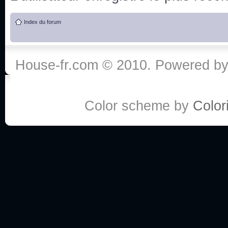
de vos réponse
Index du forum
:he:
Personne pour faire une course de fauteuils roul
House-fr.com © 2010. Powered b
My god, je viens de retomber sur mes dossiers 
Dr House... Quelle époque !
Color scheme by
Colori
Salut tout le monde ! Je me fais un petit après mi
Coucou à tous! House pour toujours yeah!
Coucou, je me suis récemment mis à regarder l
(le sous titrage surtout pour les termes médicaux 
ce forum qui est bien calme depuis la fin de la sér
Allez zou, un peu de ménage aujourd'hui pour eff
spams.