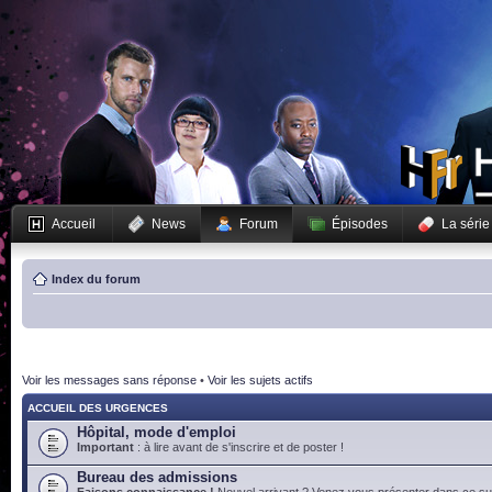
Accueil
News
Forum
Épisodes
La série
Index du forum
Voir les messages sans réponse
•
Voir les sujets actifs
ACCUEIL DES URGENCES
Hôpital, mode d'emploi
Important
: à lire avant de s'inscrire et de poster !
Bureau des admissions
Faisons connaissance !
Nouvel arrivant ? Venez vous présenter dans ce suj