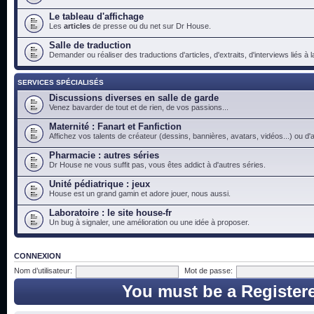
Le tableau d'affichage
Les
articles
de presse ou du net sur Dr House.
Salle de traduction
Demander ou réaliser des traductions d'articles, d'extraits, d'interviews liés à
SERVICES SPÉCIALISÉS
Discussions diverses en salle de garde
Venez bavarder de tout et de rien, de vos passions...
Maternité : Fanart et Fanfiction
Affichez vos talents de créateur (dessins, bannières, avatars, vidéos...) ou d'a
Pharmacie : autres séries
Dr House ne vous suffit pas, vous êtes addict à d'autres séries.
Unité pédiatrique : jeux
House est un grand gamin et adore jouer, nous aussi.
Laboratoire : le site house-fr
Un bug à signaler, une amélioration ou une idée à proposer.
CONNEXION
Nom d’utilisateur:
Mot de passe:
You must be a Register