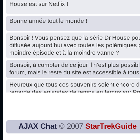
House est sur Netflix !
Bonne année tout le monde !
Bonsoir ! Vous pensez que la série Dr House pou
diffusée aujourd'hui avec toutes les polémiques 
moindre épisode et à la moindre vanne ?
Bonsoir, à compter de ce jour il n'est plus possibl
forum, mais le reste du site est accessible à tous
Heureux que tous ces souvenirs soient encore d
regarde des épisodes de temps en temps sur Pri
Hello, petits soucis dus au changement du serve
base de données. C'est réparé. :)
Bon, 2020, ça n'a pas trop marché. JE vous sou
AJAX Chat
© 2007
StarTrekGuide
2021 plus belle que 2020 !