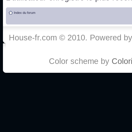
de vos réponse
Index du forum
:he:
Personne pour faire une course de fauteuils roul
House-fr.com © 2010. Powered b
My god, je viens de retomber sur mes dossiers 
Dr House... Quelle époque !
Color scheme by
Colori
Salut tout le monde ! Je me fais un petit après mi
Coucou à tous! House pour toujours yeah!
Coucou, je me suis récemment mis à regarder l
(le sous titrage surtout pour les termes médicaux 
ce forum qui est bien calme depuis la fin de la sér
Allez zou, un peu de ménage aujourd'hui pour eff
spams.