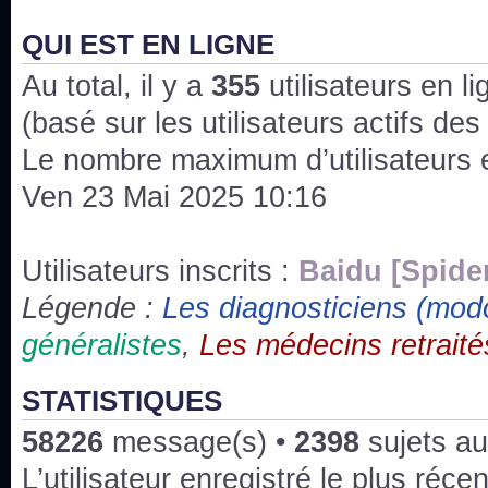
J'ai l'impression que nous n'avons pas fait les s
issus des saisons 6; 7 et 8 !
QUI EST EN LIGNE
Au total, il y a
Bonne année 2020 !
355
utilisateurs en lig
(basé sur les utilisateurs actifs de
Bonne année 2019 !
Le nombre maximum d’utilisateurs 
Ven 23 Mai 2025 10:16
Joyeux Noël !
Bonne année tout le monde !
Utilisateurs inscrits :
Baidu [Spide
Légende :
Les diagnosticiens (mod
Un peu de ménage, spams supprimés. Depuis 
généralistes
,
Les médecins retraité
chaines françaises diffusent House, HD1 et TMC
Salut ! T'as plus de précisions sur l'épisode ? 
STATISTIQUES
3x24 Human Error mais je suis pas sur
58226
message(s) •
2398
sujets au
Bonjour j'aimerais que l'on m'aide à trouver un é
L’utilisateur enregistré le plus réce
qu'une personne fait un arrêt cardiaque mais res