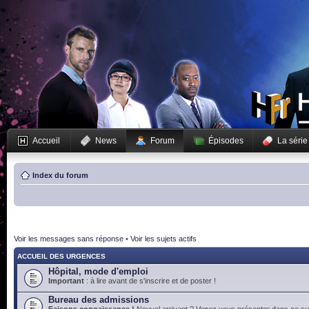
Accueil
News
Forum
Épisodes
La série
Index du forum
Voir les messages sans réponse
•
Voir les sujets actifs
ACCUEIL DES URGENCES
Hôpital, mode d'emploi
Important
: à lire avant de s'inscrire et de poster !
Bureau des admissions
Faisons connaissance !
Nouvel arrivant ? Venez vous présenter dans ce suj