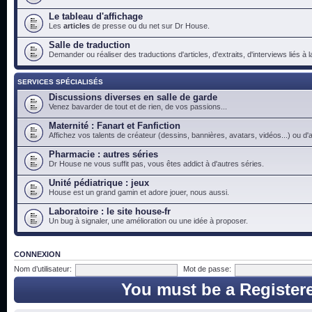
Le tableau d'affichage
Les
articles
de presse ou du net sur Dr House.
Salle de traduction
Demander ou réaliser des traductions d'articles, d'extraits, d'interviews liés à
SERVICES SPÉCIALISÉS
Discussions diverses en salle de garde
Venez bavarder de tout et de rien, de vos passions...
Maternité : Fanart et Fanfiction
Affichez vos talents de créateur (dessins, bannières, avatars, vidéos...) ou d'a
Pharmacie : autres séries
Dr House ne vous suffit pas, vous êtes addict à d'autres séries.
Unité pédiatrique : jeux
House est un grand gamin et adore jouer, nous aussi.
Laboratoire : le site house-fr
Un bug à signaler, une amélioration ou une idée à proposer.
CONNEXION
Nom d’utilisateur:
Mot de passe:
You must be a Register