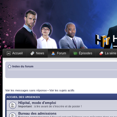
Accueil
News
Forum
Épisodes
La série
Index du forum
Voir les messages sans réponse
•
Voir les sujets actifs
ACCUEIL DES URGENCES
Hôpital, mode d'emploi
Important
: à lire avant de s'inscrire et de poster !
Bureau des admissions
Faisons connaissance !
Nouvel arrivant ? Venez vous présenter dans ce suj