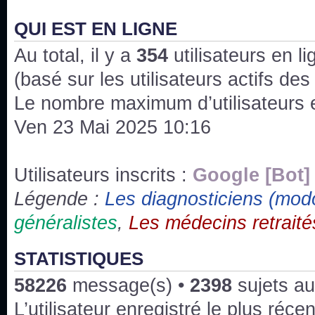
J'ai l'impression que nous n'avons pas fait les s
issus des saisons 6; 7 et 8 !
QUI EST EN LIGNE
Au total, il y a
Bonne année 2020 !
354
utilisateurs en lig
(basé sur les utilisateurs actifs de
Bonne année 2019 !
Le nombre maximum d’utilisateurs 
Ven 23 Mai 2025 10:16
Joyeux Noël !
Bonne année tout le monde !
Utilisateurs inscrits :
Google [Bot]
Légende :
Les diagnosticiens (mod
Un peu de ménage, spams supprimés. Depuis 
généralistes
,
Les médecins retraité
chaines françaises diffusent House, HD1 et TMC
Salut ! T'as plus de précisions sur l'épisode ? 
STATISTIQUES
3x24 Human Error mais je suis pas sur
58226
message(s) •
2398
sujets au
Bonjour j'aimerais que l'on m'aide à trouver un é
L’utilisateur enregistré le plus réce
qu'une personne fait un arrêt cardiaque mais res