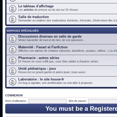
Le tableau d'affichage
Les
articles
de presse ou du net sur Dr House.
Salle de traduction
Demander ou réaliser des traductions d'articles, d'extraits, d'interviews liés à
SERVICES SPÉCIALISÉS
Discussions diverses en salle de garde
Venez bavarder de tout et de rien, de vos passions...
Maternité : Fanart et Fanfiction
Affichez vos talents de créateur (dessins, bannières, avatars, vidéos...) ou d'a
Pharmacie : autres séries
Dr House ne vous suffit pas, vous êtes addict à d'autres séries.
Unité pédiatrique : jeux
House est un grand gamin et adore jouer, nous aussi.
Laboratoire : le site house-fr
Un bug à signaler, une amélioration ou une idée à proposer.
CONNEXION
Nom d’utilisateur:
Mot de passe:
You must be a Register