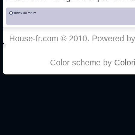
de vos réponse
Index du forum
:he:
Personne pour faire une course de fauteuils roul
House-fr.com © 2010. Powered b
My god, je viens de retomber sur mes dossiers 
Dr House... Quelle époque !
Color scheme by
Colori
Salut tout le monde ! Je me fais un petit après mi
Coucou à tous! House pour toujours yeah!
Coucou, je me suis récemment mis à regarder l
(le sous titrage surtout pour les termes médicaux 
ce forum qui est bien calme depuis la fin de la sér
Allez zou, un peu de ménage aujourd'hui pour eff
spams.