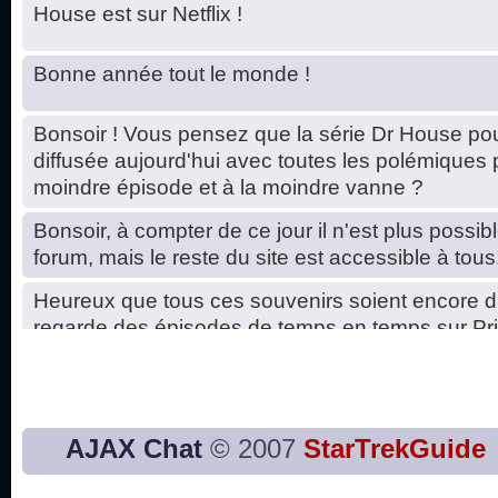
House est sur Netflix !
Bonne année tout le monde !
Bonsoir ! Vous pensez que la série Dr House pou
diffusée aujourd'hui avec toutes les polémiques 
moindre épisode et à la moindre vanne ?
Bonsoir, à compter de ce jour il n'est plus possibl
forum, mais le reste du site est accessible à tous
Heureux que tous ces souvenirs soient encore d
regarde des épisodes de temps en temps sur Pri
Hello, petits soucis dus au changement du serve
base de données. C'est réparé. :)
Bon, 2020, ça n'a pas trop marché. JE vous sou
AJAX Chat
© 2007
StarTrekGuide
2021 plus belle que 2020 !