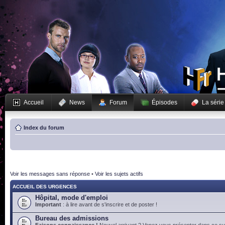
Accueil
News
Forum
Épisodes
La série
Index du forum
Voir les messages sans réponse
•
Voir les sujets actifs
ACCUEIL DES URGENCES
Hôpital, mode d'emploi
Important
: à lire avant de s'inscrire et de poster !
Bureau des admissions
Faisons connaissance !
Nouvel arrivant ? Venez vous présenter dans ce suj