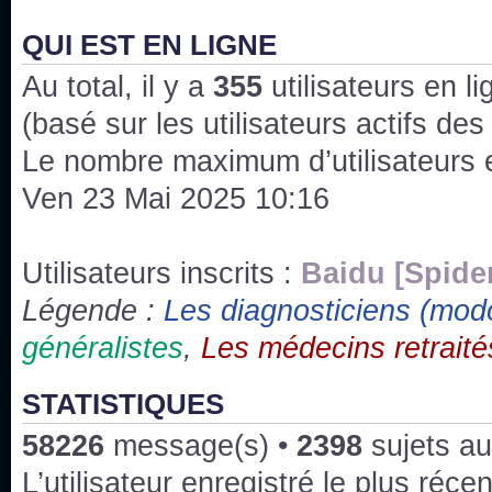
J'ai l'impression que nous n'avons pas fait les s
issus des saisons 6; 7 et 8 !
QUI EST EN LIGNE
Au total, il y a
Bonne année 2020 !
355
utilisateurs en lig
(basé sur les utilisateurs actifs de
Bonne année 2019 !
Le nombre maximum d’utilisateurs 
Ven 23 Mai 2025 10:16
Joyeux Noël !
Bonne année tout le monde !
Utilisateurs inscrits :
Baidu [Spide
Légende :
Les diagnosticiens (mod
Un peu de ménage, spams supprimés. Depuis 
généralistes
,
Les médecins retraité
chaines françaises diffusent House, HD1 et TMC
Salut ! T'as plus de précisions sur l'épisode ? 
STATISTIQUES
3x24 Human Error mais je suis pas sur
58226
message(s) •
2398
sujets au
Bonjour j'aimerais que l'on m'aide à trouver un é
L’utilisateur enregistré le plus réce
qu'une personne fait un arrêt cardiaque mais res