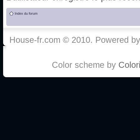
de vos réponse
Index du forum
:he:
Personne pour faire une course de fauteuils roul
House-fr.com © 2010. Powered b
My god, je viens de retomber sur mes dossiers 
Dr House... Quelle époque !
Color scheme by
Colori
Salut tout le monde ! Je me fais un petit après mi
Coucou à tous! House pour toujours yeah!
Coucou, je me suis récemment mis à regarder l
(le sous titrage surtout pour les termes médicaux 
ce forum qui est bien calme depuis la fin de la sér
Allez zou, un peu de ménage aujourd'hui pour eff
spams.