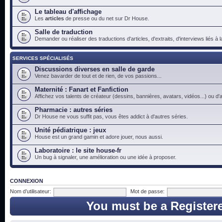
Le tableau d'affichage
Les
articles
de presse ou du net sur Dr House.
Salle de traduction
Demander ou réaliser des traductions d'articles, d'extraits, d'interviews liés à
SERVICES SPÉCIALISÉS
Discussions diverses en salle de garde
Venez bavarder de tout et de rien, de vos passions...
Maternité : Fanart et Fanfiction
Affichez vos talents de créateur (dessins, bannières, avatars, vidéos...) ou d'a
Pharmacie : autres séries
Dr House ne vous suffit pas, vous êtes addict à d'autres séries.
Unité pédiatrique : jeux
House est un grand gamin et adore jouer, nous aussi.
Laboratoire : le site house-fr
Un bug à signaler, une amélioration ou une idée à proposer.
CONNEXION
Nom d’utilisateur:
Mot de passe:
You must be a Register