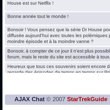
House est sur Netflix !
Bonne année tout le monde !
Bonsoir ! Vous pensez que la série Dr House pou
diffusée aujourd'hui avec toutes les polémiques 
moindre épisode et à la moindre vanne ?
Bonsoir, à compter de ce jour il n'est plus possibl
forum, mais le reste du site est accessible à tous
Heureux que tous ces souvenirs soient encore d
regarde des épisodes de temps en temps sur Pri
Hello, petits soucis dus au changement du serve
base de données. C'est réparé. :)
Bon, 2020, ça n'a pas trop marché. JE vous sou
AJAX Chat
© 2007
StarTrekGuide
2021 plus belle que 2020 !