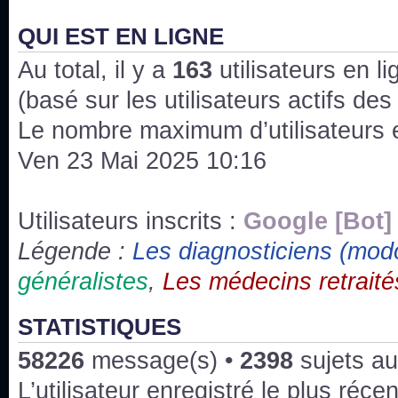
J'ai l'impression que nous n'avons pas fait les s
issus des saisons 6; 7 et 8 !
QUI EST EN LIGNE
Au total, il y a
Bonne année 2020 !
163
utilisateurs en lig
(basé sur les utilisateurs actifs de
Bonne année 2019 !
Le nombre maximum d’utilisateurs 
Ven 23 Mai 2025 10:16
Joyeux Noël !
Bonne année tout le monde !
Utilisateurs inscrits :
Google [Bot]
Légende :
Les diagnosticiens (mod
Un peu de ménage, spams supprimés. Depuis 
généralistes
,
Les médecins retraité
chaines françaises diffusent House, HD1 et TMC
Salut ! T'as plus de précisions sur l'épisode ? 
STATISTIQUES
3x24 Human Error mais je suis pas sur
58226
message(s) •
2398
sujets au
Bonjour j'aimerais que l'on m'aide à trouver un é
L’utilisateur enregistré le plus réce
qu'une personne fait un arrêt cardiaque mais res