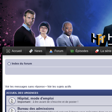
Accueil
News
Forum
Épisodes
La série
Index du forum
Voir les messages sans réponse
•
Voir les sujets actifs
ACCUEIL DES URGENCES
Hôpital, mode d'emploi
Important
: à lire avant de s'inscrire et de poster !
Bureau des admissions
Faisons connaissance !
Nouvel arrivant ? Venez vous présenter dans ce suj