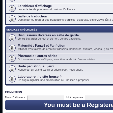
Le tableau d'affichage
Les
articles
de presse ou du net sur Dr House.
Salle de traduction
Demander ou réaliser des traductions d'articles, d'extraits, d'interviews liés à
SERVICES SPÉCIALISÉS
Discussions diverses en salle de garde
Venez bavarder de tout et de rien, de vos passions...
Maternité : Fanart et Fanfiction
Affichez vos talents de créateur (dessins, bannières, avatars, vidéos...) ou d'a
Pharmacie : autres séries
Dr House ne vous suffit pas, vous êtes addict à d'autres séries.
Unité pédiatrique : jeux
House est un grand gamin et adore jouer, nous aussi.
Laboratoire : le site house-fr
Un bug à signaler, une amélioration ou une idée à proposer.
CONNEXION
Nom d’utilisateur:
Mot de passe:
You must be a Register