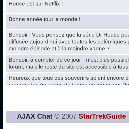
House est sur Netflix !
Bonne année tout le monde !
Bonsoir ! Vous pensez que la série Dr House pou
diffusée aujourd'hui avec toutes les polémiques 
moindre épisode et à la moindre vanne ?
Bonsoir, à compter de ce jour il n'est plus possibl
forum, mais le reste du site est accessible à tous
Heureux que tous ces souvenirs soient encore d
regarde des épisodes de temps en temps sur Pri
Hello, petits soucis dus au changement du serve
base de données. C'est réparé. :)
Bon, 2020, ça n'a pas trop marché. JE vous sou
AJAX Chat
© 2007
StarTrekGuide
2021 plus belle que 2020 !