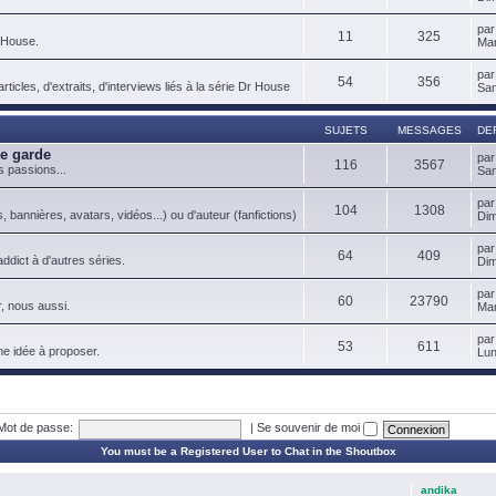
pa
11
325
 House.
Mar
pa
54
356
ticles, d'extraits, d'interviews liés à la série Dr House
Sam
SUJETS
MESSAGES
DE
de garde
pa
116
3567
s passions...
Sam
pa
104
1308
, bannières, avatars, vidéos...) ou d'auteur (fanfictions)
Dim
pa
64
409
ddict à d'autres séries.
Dim
pa
60
23790
, nous aussi.
Mar
pa
53
611
ne idée à proposer.
Lun
Mot de passe:
|
Se souvenir de moi
You must be a Registered User to Chat in the Shoutbox
andika