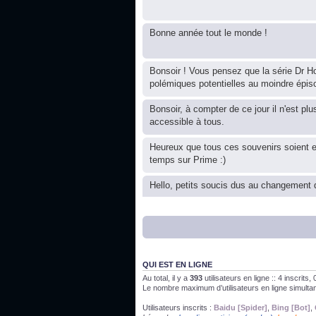
Bonne année tout le monde !
Bonsoir ! Vous pensez que la série Dr Ho
polémiques potentielles au moindre épis
Bonsoir, à compter de ce jour il n'est plu
accessible à tous.
Heureux que tous ces souvenirs soient 
temps sur Prime :)
Hello, petits soucis dus au changement d
Bon, 2020, ça n'a pas trop marché. JE v
J'ai l'impression que nous n'avons pas fa
QUI EST EN LIGNE
Au total, il y a
393
utilisateurs en ligne :: 4 inscrits
Le nombre maximum d’utilisateurs en ligne simult
Bonne année 2020 !
Utilisateurs inscrits :
Baidu [Spider]
,
Bing [Bot]
,