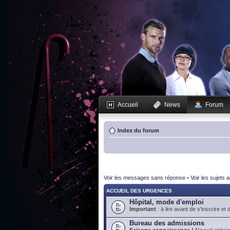
Accueil
News
Forum
Index du forum
Voir les messages sans réponse
•
Voir les sujets a
ACCUEIL DES URGENCES
Hôpital, mode d'emploi
Important
: à lire avant de s'inscrire et 
Bureau des admissions
Faisons connaissance !
Nouvel arrivan