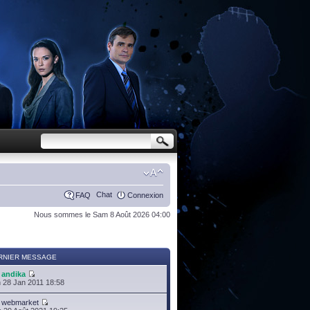
Chat
FAQ
Connexion
Nous sommes le Sam 8 Août 2026 04:00
RNIER MESSAGE
r
andika
 28 Jan 2011 18:58
r
webmarket