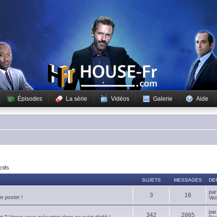
Épisodes
La série
Vidéos
Galerie
Aide
ctifs
SUJETS
MESSAGES
DE
pa
3
16
de poster !
Ven
pa
342
2865
t ? Venez vous présenter dans ce sujet dédié !