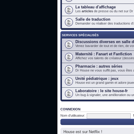
Le tableau d'affichage
Les
articles
de presse ou du net sur Dr
Salle de traduction
Demander ou réaliser des traductions d'ar
SERVICES SPÉCIALISÉS
Discussions diverses en salle 
Venez bavarder de tout et de rien, de vo
Maternité : Fanart et Fanfiction
Affichez vos talents de créateur (dessins
Pharmacie : autres séries
Dr House ne vous suffit pas, vous êtes a
Unité pédiatrique : jeux
House est un grand gamin et adore jouer
Laboratoire : le site house-fr
Un bug à signaler, une amélioration ou u
CONNEXION
Nom d’utilisateur:
House est sur Netflix !