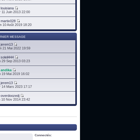
r
louisiana
 11 Juin 2013 22:00
r
martix028
 10 Août 2019 18:20
RNIER MESSAGE
r
jerem13
 21 Mai 2022 19:59
r
soleil444
 29 Sep 2013 03:23
r
andika
 19 Mai 2019 16:02
r
jerem13
 14 Mars 2023 17:17
r
overdoozedj
 10 Nov 2014 23:42
Connectés: