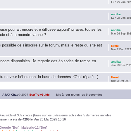
Lun 27 Jan 202
andika
Lun 27 Jan 202
use pourrait encore être diffusée aujourd'hui avec toutes les
andika
Mar 26 Sep 202
ode et à la moindre vanne ?
s possible de s'inscrire sur le forum, mais le reste du site est
Kerni
Mer 7 Déc 2022
encore disponibles. Je regarde des épisodes de temps en
andika
Jeu 23 Déc 202
u serveur hébergeant la base de données. C'est réparé. :)
Kerni
Dim 3 Oct 2021
ous souhaite une année 2021 plus belle que 2020 !
andika
AJAX Chat
© 2007
StarTrekGuide
Mis à jour toutes les
5
secondes
Jeu 21 Jan 202
it les survivor des épisodes issus des saisons 6; 7 et 8 !
andika
Dim 26 Avr 202
, 0 invisible et 389 invités (basé sur les utilisateurs actifs des 5 dernières minutes)
anément a été de
4295
le Ven 23 Mai 2025 10:16
andika
Google [Bot]
,
Majestic-12 [Bot]
Dim 5 Jan 2020