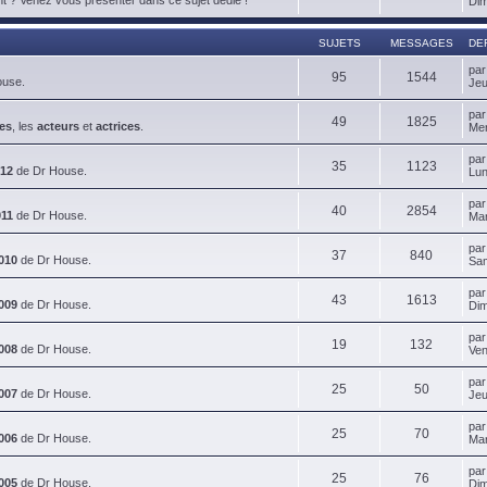
Dim
SUJETS
MESSAGES
DE
pa
95
1544
ouse.
Jeu
pa
49
1825
es
, les
acteurs
et
actrices
.
Mer
pa
35
1123
012
de Dr House.
Lun
pa
40
2854
011
de Dr House.
Mar
pa
37
840
010
de Dr House.
Sam
pa
43
1613
009
de Dr House.
Dim
pa
19
132
008
de Dr House.
Ven
pa
25
50
007
de Dr House.
Jeu
pa
25
70
006
de Dr House.
Mar
pa
25
76
005
de Dr House.
Dim