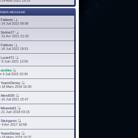
 29 Août 2021 19:25
RNIER MESSAGE
r
Fabketo
 14 Juil 2022 09:08
r
Sixtine27
 21 Avr 2021 21:43
r
Fabketo
 18 Juil 2022 19:51
r
Lucie471
 8 Juin 2021 13:55
r
andika
 4 Juil 2015 10:34
r
YoannDisney
 18 Mars 2018 16:30
r
Alexd035
 16 Juil 2021 15:47
r
Miranda91
 21 Juin 2018 03:15
r
Stickgaron
 4 Avr 2017 10:58
r
YoannDisney
 18 Mars 2018 16:37