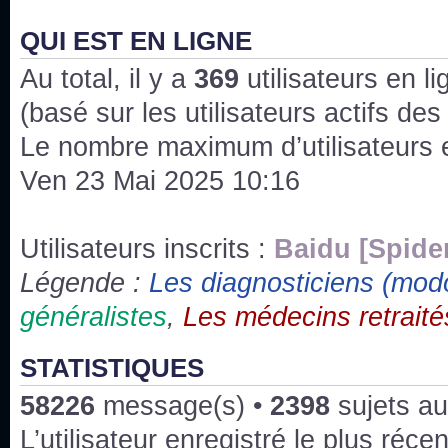
J'ai l'impression que nous n'avons pas fait les s
issus des saisons 6; 7 et 8 !
QUI EST EN LIGNE
Au total, il y a
Bonne année 2020 !
369
utilisateurs en lig
(basé sur les utilisateurs actifs de
Bonne année 2019 !
Le nombre maximum d’utilisateurs 
Ven 23 Mai 2025 10:16
Joyeux Noël !
Bonne année tout le monde !
Utilisateurs inscrits :
Baidu [Spide
Légende :
Les diagnosticiens (mod
Un peu de ménage, spams supprimés. Depuis 
généralistes
,
Les médecins retraité
chaines françaises diffusent House, HD1 et TMC
Salut ! T'as plus de précisions sur l'épisode ? 
STATISTIQUES
3x24 Human Error mais je suis pas sur
58226
message(s) •
2398
sujets au
Bonjour j'aimerais que l'on m'aide à trouver un é
L’utilisateur enregistré le plus réce
qu'une personne fait un arrêt cardiaque mais res