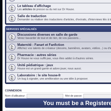
Le tableau d'affichage
Les
articles
de presse ou du net sur Dr House.
Salle de traduction
Demander ou réaliser des traductions d'articles, d'extraits, d'interviews liés à
SERVICES SPÉCIALISÉS
Discussions diverses en salle de garde
Venez bavarder de tout et de rien, de vos passions...
Maternité : Fanart et Fanfiction
Affichez vos talents de créateur (dessins, bannières, avatars, vidéos...) ou d'a
Pharmacie : autres séries
Dr House ne vous suffit pas, vous êtes addict à d'autres séries.
Unité pédiatrique : jeux
House est un grand gamin et adore jouer, nous aussi.
Laboratoire : le site house-fr
Un bug à signaler, une amélioration ou une idée à proposer.
CONNEXION
Nom d’utilisateur:
Mot de passe:
You must be a Register