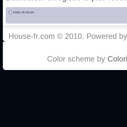
de vos réponse
Index du forum
:he:
Personne pour faire une course de fauteuils roul
House-fr.com © 2010. Powered b
My god, je viens de retomber sur mes dossiers 
Dr House... Quelle époque !
Color scheme by
Colori
Salut tout le monde ! Je me fais un petit après mi
Coucou à tous! House pour toujours yeah!
Coucou, je me suis récemment mis à regarder l
(le sous titrage surtout pour les termes médicaux 
ce forum qui est bien calme depuis la fin de la sér
Allez zou, un peu de ménage aujourd'hui pour eff
spams.