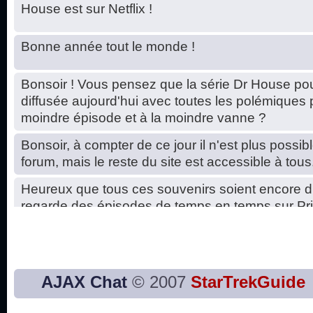
House est sur Netflix !
Bonne année tout le monde !
Bonsoir ! Vous pensez que la série Dr House pou
diffusée aujourd'hui avec toutes les polémiques 
moindre épisode et à la moindre vanne ?
Bonsoir, à compter de ce jour il n'est plus possibl
forum, mais le reste du site est accessible à tous
Heureux que tous ces souvenirs soient encore d
regarde des épisodes de temps en temps sur Pri
Hello, petits soucis dus au changement du serve
base de données. C'est réparé. :)
Bon, 2020, ça n'a pas trop marché. JE vous sou
AJAX Chat
© 2007
StarTrekGuide
2021 plus belle que 2020 !