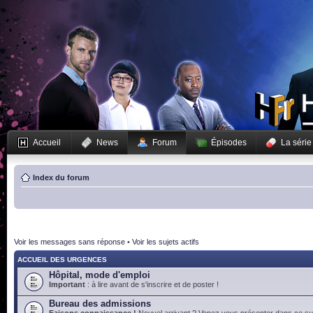
Accueil
News
Forum
Épisodes
La série
Index du forum
Voir les messages sans réponse
•
Voir les sujets actifs
ACCUEIL DES URGENCES
Hôpital, mode d'emploi
Important
: à lire avant de s'inscrire et de poster !
Bureau des admissions
Faisons connaissance !
Nouvel arrivant ? Venez vous présenter dans ce suj