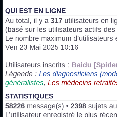
J'ai l'impression que nous n'avons pas fait les s
issus des saisons 6; 7 et 8 !
QUI EST EN LIGNE
Au total, il y a
Bonne année 2020 !
317
utilisateurs en lig
(basé sur les utilisateurs actifs de
Bonne année 2019 !
Le nombre maximum d’utilisateurs 
Ven 23 Mai 2025 10:16
Joyeux Noël !
Bonne année tout le monde !
Utilisateurs inscrits :
Baidu [Spide
Légende :
Les diagnosticiens (mod
Un peu de ménage, spams supprimés. Depuis 
généralistes
,
Les médecins retraité
chaines françaises diffusent House, HD1 et TMC
Salut ! T'as plus de précisions sur l'épisode ? 
STATISTIQUES
3x24 Human Error mais je suis pas sur
58226
message(s) •
2398
sujets au
Bonjour j'aimerais que l'on m'aide à trouver un é
L’utilisateur enregistré le plus réce
qu'une personne fait un arrêt cardiaque mais res