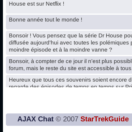
House est sur Netflix !
Bonne année tout le monde !
Bonsoir ! Vous pensez que la série Dr House pou
diffusée aujourd'hui avec toutes les polémiques 
moindre épisode et à la moindre vanne ?
Bonsoir, à compter de ce jour il n'est plus possibl
forum, mais le reste du site est accessible à tous
Heureux que tous ces souvenirs soient encore d
regarde des épisodes de temps en temps sur Pri
Hello, petits soucis dus au changement du serve
base de données. C'est réparé. :)
Bon, 2020, ça n'a pas trop marché. JE vous sou
AJAX Chat
© 2007
StarTrekGuide
2021 plus belle que 2020 !