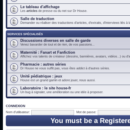
Le tableau d'affichage
Les
articles
de presse ou du net sur Dr House.
Salle de traduction
Demander ou réaliser des traductions d'articles, d'extraits, d'interviews liés à
SERVICES SPÉCIALISÉS
Discussions diverses en salle de garde
Venez bavarder de tout et de rien, de vos passions...
Maternité : Fanart et Fanfiction
Affichez vos talents de créateur (dessins, bannières, avatars, vidéos...) ou d'a
Pharmacie : autres séries
Dr House ne vous suffit pas, vous êtes addict à d'autres séries.
Unité pédiatrique : jeux
House est un grand gamin et adore jouer, nous aussi.
Laboratoire : le site house-fr
Un bug à signaler, une amélioration ou une idée à proposer.
CONNEXION
Nom d’utilisateur:
Mot de passe:
You must be a Register