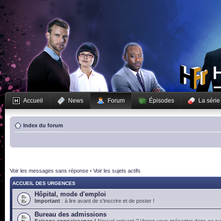
Accueil
News
Forum
Épisodes
La série
Index du forum
Voir les messages sans réponse
•
Voir les sujets actifs
ACCUEIL DES URGENCES
Hôpital, mode d'emploi
Important
: à lire avant de s'inscrire et de poster !
Bureau des admissions
Faisons connaissance !
Nouvel arrivant ? Venez vous présenter dans ce suj