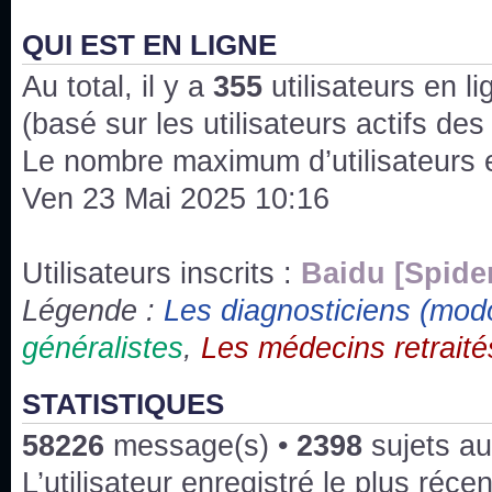
J'ai l'impression que nous n'avons pas fait les s
issus des saisons 6; 7 et 8 !
QUI EST EN LIGNE
Au total, il y a
Bonne année 2020 !
355
utilisateurs en lig
(basé sur les utilisateurs actifs de
Bonne année 2019 !
Le nombre maximum d’utilisateurs 
Ven 23 Mai 2025 10:16
Joyeux Noël !
Bonne année tout le monde !
Utilisateurs inscrits :
Baidu [Spide
Légende :
Les diagnosticiens (mod
Un peu de ménage, spams supprimés. Depuis 
généralistes
,
Les médecins retraité
chaines françaises diffusent House, HD1 et TMC
Salut ! T'as plus de précisions sur l'épisode ? 
STATISTIQUES
3x24 Human Error mais je suis pas sur
58226
message(s) •
2398
sujets au
Bonjour j'aimerais que l'on m'aide à trouver un é
L’utilisateur enregistré le plus réce
qu'une personne fait un arrêt cardiaque mais res