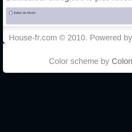
de vos réponse
Index du forum
:he:
Personne pour faire une course de fauteuils roul
House-fr.com © 2010. Powered b
My god, je viens de retomber sur mes dossiers 
Dr House... Quelle époque !
Color scheme by
Colori
Salut tout le monde ! Je me fais un petit après mi
Coucou à tous! House pour toujours yeah!
Coucou, je me suis récemment mis à regarder l
(le sous titrage surtout pour les termes médicaux 
ce forum qui est bien calme depuis la fin de la sér
Allez zou, un peu de ménage aujourd'hui pour eff
spams.