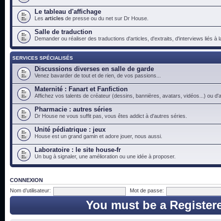
Le tableau d'affichage
Les
articles
de presse ou du net sur Dr House.
Salle de traduction
Demander ou réaliser des traductions d'articles, d'extraits, d'interviews liés à
SERVICES SPÉCIALISÉS
Discussions diverses en salle de garde
Venez bavarder de tout et de rien, de vos passions...
Maternité : Fanart et Fanfiction
Affichez vos talents de créateur (dessins, bannières, avatars, vidéos...) ou d'a
Pharmacie : autres séries
Dr House ne vous suffit pas, vous êtes addict à d'autres séries.
Unité pédiatrique : jeux
House est un grand gamin et adore jouer, nous aussi.
Laboratoire : le site house-fr
Un bug à signaler, une amélioration ou une idée à proposer.
CONNEXION
Nom d’utilisateur:
Mot de passe:
You must be a Register