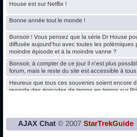
House est sur Netflix !
Bonne année tout le monde !
Bonsoir ! Vous pensez que la série Dr House pou
diffusée aujourd'hui avec toutes les polémiques 
moindre épisode et à la moindre vanne ?
Bonsoir, à compter de ce jour il n'est plus possibl
forum, mais le reste du site est accessible à tous
Heureux que tous ces souvenirs soient encore d
regarde des épisodes de temps en temps sur Pri
Hello, petits soucis dus au changement du serve
base de données. C'est réparé. :)
Bon, 2020, ça n'a pas trop marché. JE vous sou
AJAX Chat
© 2007
StarTrekGuide
2021 plus belle que 2020 !