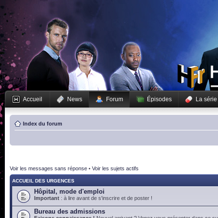
Accueil
News
Forum
Épisodes
La série
Index du forum
Voir les messages sans réponse
•
Voir les sujets actifs
ACCUEIL DES URGENCES
Hôpital, mode d'emploi
Important
: à lire avant de s'inscrire et de poster !
Bureau des admissions
Faisons connaissance !
Nouvel arrivant ? Venez vous présenter dans ce suj