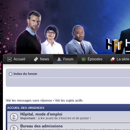
Accueil
News
Forum
Épisodes
La série
Index du forum
Voir les messages sans réponse
•
Voir les sujets actifs
ACCUEIL DES URGENCES
Hôpital, mode d'emploi
Important
: à lire avant de s'inscrire et de poster !
Bureau des admissions
Faisons connaissance !
Nouvel arrivant ? Venez vous présenter dans ce suj