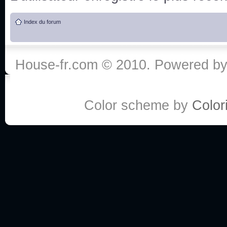
de vos réponse
Index du forum
:he:
Personne pour faire une course de fauteuils roul
House-fr.com © 2010. Powered b
My god, je viens de retomber sur mes dossiers 
Dr House... Quelle époque !
Color scheme by
Colori
Salut tout le monde ! Je me fais un petit après mi
Coucou à tous! House pour toujours yeah!
Coucou, je me suis récemment mis à regarder l
(le sous titrage surtout pour les termes médicaux 
ce forum qui est bien calme depuis la fin de la sér
Allez zou, un peu de ménage aujourd'hui pour eff
spams.