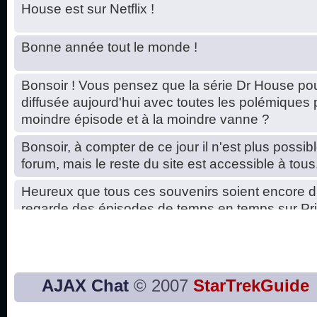
House est sur Netflix !
Bonne année tout le monde !
Bonsoir ! Vous pensez que la série Dr House pou
diffusée aujourd'hui avec toutes les polémiques 
moindre épisode et à la moindre vanne ?
Bonsoir, à compter de ce jour il n'est plus possibl
forum, mais le reste du site est accessible à tous
Heureux que tous ces souvenirs soient encore d
regarde des épisodes de temps en temps sur Pri
Hello, petits soucis dus au changement du serve
base de données. C'est réparé. :)
Bon, 2020, ça n'a pas trop marché. JE vous sou
AJAX Chat
© 2007
StarTrekGuide
2021 plus belle que 2020 !