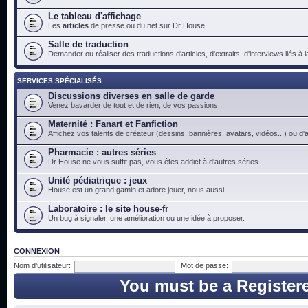
Le tableau d'affichage
Les
articles
de presse ou du net sur Dr House.
Salle de traduction
Demander ou réaliser des traductions d'articles, d'extraits, d'interviews liés à
SERVICES SPÉCIALISÉS
Discussions diverses en salle de garde
Venez bavarder de tout et de rien, de vos passions...
Maternité : Fanart et Fanfiction
Affichez vos talents de créateur (dessins, bannières, avatars, vidéos...) ou d'a
Pharmacie : autres séries
Dr House ne vous suffit pas, vous êtes addict à d'autres séries.
Unité pédiatrique : jeux
House est un grand gamin et adore jouer, nous aussi.
Laboratoire : le site house-fr
Un bug à signaler, une amélioration ou une idée à proposer.
CONNEXION
Nom d’utilisateur:
Mot de passe:
You must be a Register