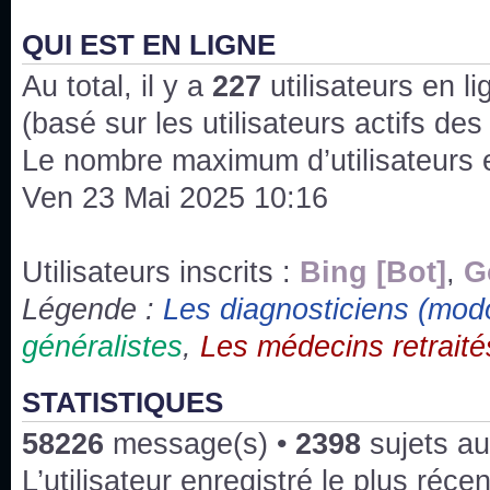
J'ai l'impression que nous n'avons pas fait les s
issus des saisons 6; 7 et 8 !
QUI EST EN LIGNE
Au total, il y a
Bonne année 2020 !
227
utilisateurs en lig
(basé sur les utilisateurs actifs de
Bonne année 2019 !
Le nombre maximum d’utilisateurs 
Ven 23 Mai 2025 10:16
Joyeux Noël !
Bonne année tout le monde !
Utilisateurs inscrits :
Bing [Bot]
,
G
Légende :
Les diagnosticiens (mod
Un peu de ménage, spams supprimés. Depuis 
généralistes
,
Les médecins retraité
chaines françaises diffusent House, HD1 et TMC
Salut ! T'as plus de précisions sur l'épisode ? 
STATISTIQUES
3x24 Human Error mais je suis pas sur
58226
message(s) •
2398
sujets au
Bonjour j'aimerais que l'on m'aide à trouver un é
L’utilisateur enregistré le plus réce
qu'une personne fait un arrêt cardiaque mais res