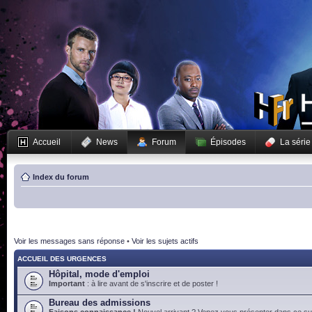
Accueil
News
Forum
Épisodes
La série
Index du forum
Voir les messages sans réponse
•
Voir les sujets actifs
ACCUEIL DES URGENCES
Hôpital, mode d'emploi
Important
: à lire avant de s'inscrire et de poster !
Bureau des admissions
Faisons connaissance !
Nouvel arrivant ? Venez vous présenter dans ce suj