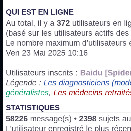
J'ai l'impression que nous n'avons pas fait les s
issus des saisons 6; 7 et 8 !
QUI EST EN LIGNE
Au total, il y a
Bonne année 2020 !
372
utilisateurs en lig
(basé sur les utilisateurs actifs de
Bonne année 2019 !
Le nombre maximum d’utilisateurs 
Ven 23 Mai 2025 10:16
Joyeux Noël !
Bonne année tout le monde !
Utilisateurs inscrits :
Baidu [Spide
Légende :
Les diagnosticiens (mod
Un peu de ménage, spams supprimés. Depuis 
généralistes
,
Les médecins retraité
chaines françaises diffusent House, HD1 et TMC
Salut ! T'as plus de précisions sur l'épisode ? 
STATISTIQUES
3x24 Human Error mais je suis pas sur
58226
message(s) •
2398
sujets au
Bonjour j'aimerais que l'on m'aide à trouver un é
L’utilisateur enregistré le plus réce
qu'une personne fait un arrêt cardiaque mais res