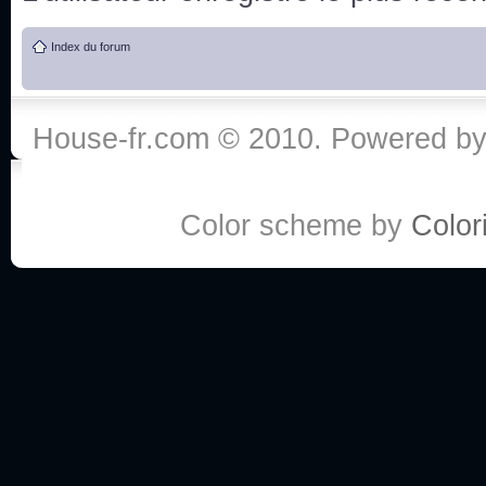
de vos réponse
Index du forum
:he:
Personne pour faire une course de fauteuils roul
House-fr.com © 2010. Powered b
My god, je viens de retomber sur mes dossiers 
Dr House... Quelle époque !
Color scheme by
Colori
Salut tout le monde ! Je me fais un petit après mi
Coucou à tous! House pour toujours yeah!
Coucou, je me suis récemment mis à regarder l
(le sous titrage surtout pour les termes médicaux 
ce forum qui est bien calme depuis la fin de la sér
Allez zou, un peu de ménage aujourd'hui pour eff
spams.