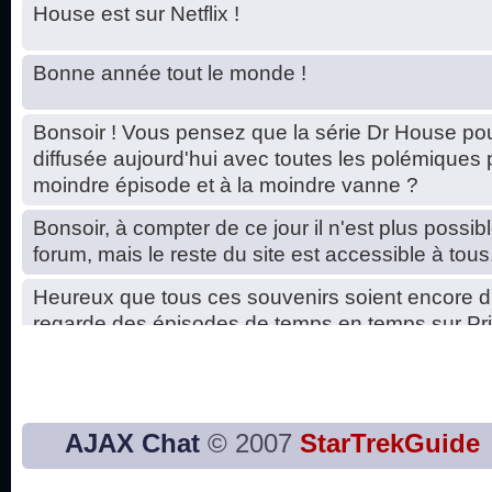
House est sur Netflix !
Bonne année tout le monde !
Bonsoir ! Vous pensez que la série Dr House pou
diffusée aujourd'hui avec toutes les polémiques 
moindre épisode et à la moindre vanne ?
Bonsoir, à compter de ce jour il n'est plus possibl
forum, mais le reste du site est accessible à tous
Heureux que tous ces souvenirs soient encore d
regarde des épisodes de temps en temps sur Pri
Hello, petits soucis dus au changement du serve
base de données. C'est réparé. :)
Bon, 2020, ça n'a pas trop marché. JE vous sou
AJAX Chat
© 2007
StarTrekGuide
2021 plus belle que 2020 !