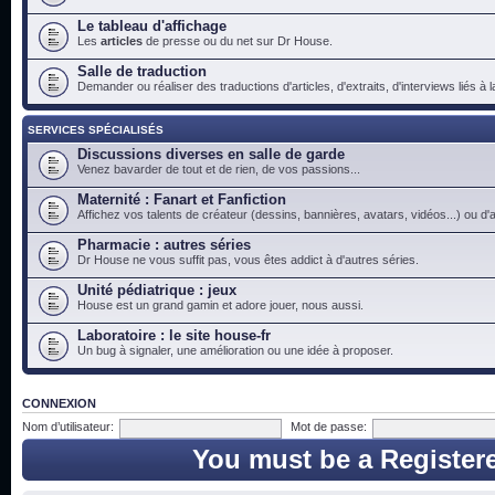
Le tableau d'affichage
Les
articles
de presse ou du net sur Dr House.
Salle de traduction
Demander ou réaliser des traductions d'articles, d'extraits, d'interviews liés à
SERVICES SPÉCIALISÉS
Discussions diverses en salle de garde
Venez bavarder de tout et de rien, de vos passions...
Maternité : Fanart et Fanfiction
Affichez vos talents de créateur (dessins, bannières, avatars, vidéos...) ou d'a
Pharmacie : autres séries
Dr House ne vous suffit pas, vous êtes addict à d'autres séries.
Unité pédiatrique : jeux
House est un grand gamin et adore jouer, nous aussi.
Laboratoire : le site house-fr
Un bug à signaler, une amélioration ou une idée à proposer.
CONNEXION
Nom d’utilisateur:
Mot de passe:
You must be a Register