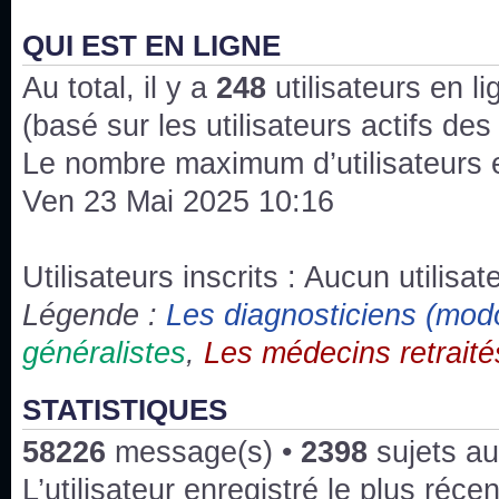
J'ai l'impression que nous n'avons pas fait les s
issus des saisons 6; 7 et 8 !
QUI EST EN LIGNE
Au total, il y a
Bonne année 2020 !
248
utilisateurs en lig
(basé sur les utilisateurs actifs de
Bonne année 2019 !
Le nombre maximum d’utilisateurs 
Ven 23 Mai 2025 10:16
Joyeux Noël !
Bonne année tout le monde !
Utilisateurs inscrits : Aucun utilisate
Légende :
Les diagnosticiens (mod
Un peu de ménage, spams supprimés. Depuis 
généralistes
,
Les médecins retraité
chaines françaises diffusent House, HD1 et TMC
Salut ! T'as plus de précisions sur l'épisode ? 
STATISTIQUES
3x24 Human Error mais je suis pas sur
58226
message(s) •
2398
sujets au
Bonjour j'aimerais que l'on m'aide à trouver un é
L’utilisateur enregistré le plus réce
qu'une personne fait un arrêt cardiaque mais res