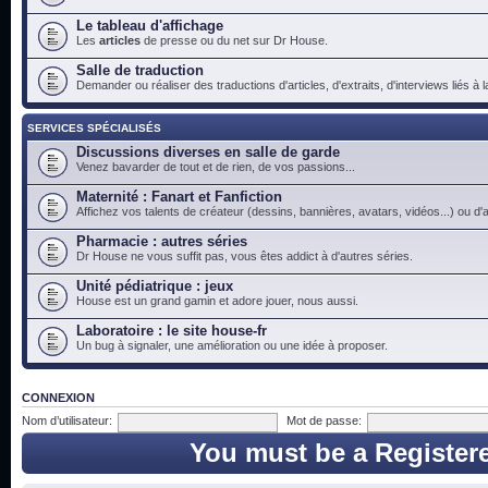
Le tableau d'affichage
Les
articles
de presse ou du net sur Dr House.
Salle de traduction
Demander ou réaliser des traductions d'articles, d'extraits, d'interviews liés à
SERVICES SPÉCIALISÉS
Discussions diverses en salle de garde
Venez bavarder de tout et de rien, de vos passions...
Maternité : Fanart et Fanfiction
Affichez vos talents de créateur (dessins, bannières, avatars, vidéos...) ou d'a
Pharmacie : autres séries
Dr House ne vous suffit pas, vous êtes addict à d'autres séries.
Unité pédiatrique : jeux
House est un grand gamin et adore jouer, nous aussi.
Laboratoire : le site house-fr
Un bug à signaler, une amélioration ou une idée à proposer.
CONNEXION
Nom d’utilisateur:
Mot de passe:
You must be a Register