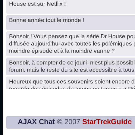
House est sur Netflix !
Bonne année tout le monde !
Bonsoir ! Vous pensez que la série Dr House pou
diffusée aujourd'hui avec toutes les polémiques 
moindre épisode et à la moindre vanne ?
Bonsoir, à compter de ce jour il n'est plus possibl
forum, mais le reste du site est accessible à tous
Heureux que tous ces souvenirs soient encore d
regarde des épisodes de temps en temps sur Pri
Hello, petits soucis dus au changement du serve
base de données. C'est réparé. :)
Bon, 2020, ça n'a pas trop marché. JE vous sou
AJAX Chat
© 2007
StarTrekGuide
2021 plus belle que 2020 !