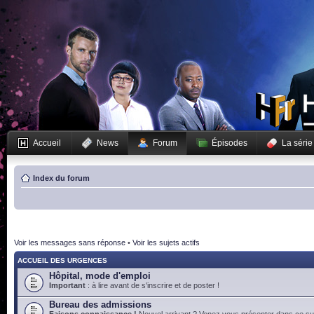
Accueil
News
Forum
Épisodes
La série
Index du forum
Voir les messages sans réponse
•
Voir les sujets actifs
ACCUEIL DES URGENCES
Hôpital, mode d'emploi
Important
: à lire avant de s'inscrire et de poster !
Bureau des admissions
Faisons connaissance !
Nouvel arrivant ? Venez vous présenter dans ce suj