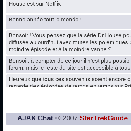
House est sur Netflix !
Bonne année tout le monde !
Bonsoir ! Vous pensez que la série Dr House pou
diffusée aujourd'hui avec toutes les polémiques 
moindre épisode et à la moindre vanne ?
Bonsoir, à compter de ce jour il n'est plus possibl
forum, mais le reste du site est accessible à tous
Heureux que tous ces souvenirs soient encore d
regarde des épisodes de temps en temps sur Pri
Hello, petits soucis dus au changement du serve
base de données. C'est réparé. :)
Bon, 2020, ça n'a pas trop marché. JE vous sou
AJAX Chat
© 2007
StarTrekGuide
2021 plus belle que 2020 !