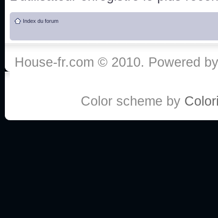
de vos réponse
Index du forum
:he:
Personne pour faire une course de fauteuils roul
House-fr.com © 2010. Powered b
My god, je viens de retomber sur mes dossiers 
Dr House... Quelle époque !
Color scheme by
Colori
Salut tout le monde ! Je me fais un petit après mi
Coucou à tous! House pour toujours yeah!
Coucou, je me suis récemment mis à regarder l
(le sous titrage surtout pour les termes médicaux 
ce forum qui est bien calme depuis la fin de la sér
Allez zou, un peu de ménage aujourd'hui pour eff
spams.