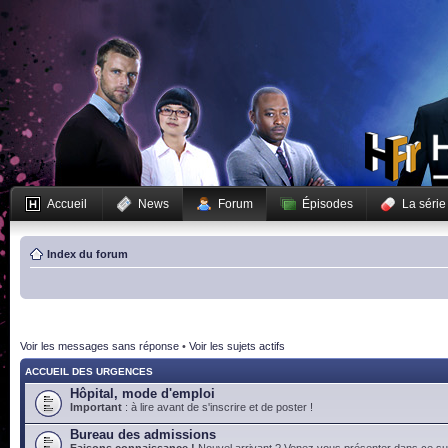
Accueil
News
Forum
Épisodes
La série
Index du forum
Voir les messages sans réponse
•
Voir les sujets actifs
ACCUEIL DES URGENCES
Hôpital, mode d'emploi
Important
: à lire avant de s'inscrire et de poster !
Bureau des admissions
Faisons connaissance !
Nouvel arrivant ? Venez vous présenter dans ce suj