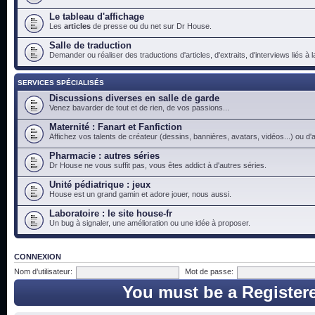
Le tableau d'affichage
Les
articles
de presse ou du net sur Dr House.
Salle de traduction
Demander ou réaliser des traductions d'articles, d'extraits, d'interviews liés à
SERVICES SPÉCIALISÉS
Discussions diverses en salle de garde
Venez bavarder de tout et de rien, de vos passions...
Maternité : Fanart et Fanfiction
Affichez vos talents de créateur (dessins, bannières, avatars, vidéos...) ou d'a
Pharmacie : autres séries
Dr House ne vous suffit pas, vous êtes addict à d'autres séries.
Unité pédiatrique : jeux
House est un grand gamin et adore jouer, nous aussi.
Laboratoire : le site house-fr
Un bug à signaler, une amélioration ou une idée à proposer.
CONNEXION
Nom d’utilisateur:
Mot de passe:
You must be a Register