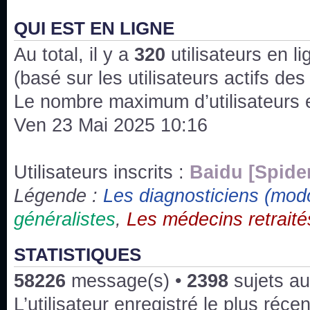
J'ai l'impression que nous n'avons pas fait les s
issus des saisons 6; 7 et 8 !
QUI EST EN LIGNE
Au total, il y a
Bonne année 2020 !
320
utilisateurs en lig
(basé sur les utilisateurs actifs de
Bonne année 2019 !
Le nombre maximum d’utilisateurs 
Ven 23 Mai 2025 10:16
Joyeux Noël !
Bonne année tout le monde !
Utilisateurs inscrits :
Baidu [Spide
Légende :
Les diagnosticiens (mod
Un peu de ménage, spams supprimés. Depuis 
généralistes
,
Les médecins retraité
chaines françaises diffusent House, HD1 et TMC
Salut ! T'as plus de précisions sur l'épisode ? 
STATISTIQUES
3x24 Human Error mais je suis pas sur
58226
message(s) •
2398
sujets au
Bonjour j'aimerais que l'on m'aide à trouver un é
L’utilisateur enregistré le plus réce
qu'une personne fait un arrêt cardiaque mais res