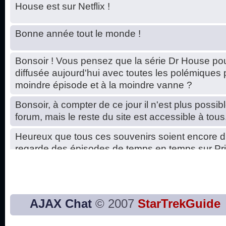
House est sur Netflix !
Bonne année tout le monde !
Bonsoir ! Vous pensez que la série Dr House pou
diffusée aujourd'hui avec toutes les polémiques 
moindre épisode et à la moindre vanne ?
Bonsoir, à compter de ce jour il n'est plus possibl
forum, mais le reste du site est accessible à tous
Heureux que tous ces souvenirs soient encore d
regarde des épisodes de temps en temps sur Pri
Hello, petits soucis dus au changement du serve
base de données. C'est réparé. :)
Bon, 2020, ça n'a pas trop marché. JE vous sou
AJAX Chat
© 2007
StarTrekGuide
2021 plus belle que 2020 !