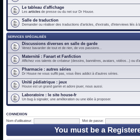
Le tableau d'affichage
Les
articles
de presse ou du net sur Dr House.
Salle de traduction
Demander ou réaliser des traductions d'articles, d'extraits, d'interviews liés à
SERVICES SPÉCIALISÉS
Discussions diverses en salle de garde
Venez bavarder de tout et de rien, de vos passions...
Maternité : Fanart et Fanfiction
Affichez vos talents de créateur (dessins, bannières, avatars, vidéos...) ou d'a
Pharmacie : autres séries
Dr House ne vous suffit pas, vous êtes addict à d'autres séries.
Unité pédiatrique : jeux
House est un grand gamin et adore jouer, nous aussi.
Laboratoire : le site house-fr
Un bug à signaler, une amélioration ou une idée à proposer.
CONNEXION
Nom d’utilisateur:
Mot de passe:
You must be a Register