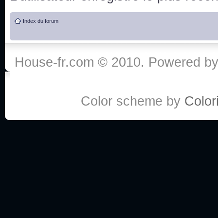
de vos réponse
Index du forum
:he:
Personne pour faire une course de fauteuils roul
House-fr.com © 2010. Powered b
My god, je viens de retomber sur mes dossiers 
Dr House... Quelle époque !
Color scheme by
Colori
Salut tout le monde ! Je me fais un petit après mi
Coucou à tous! House pour toujours yeah!
Coucou, je me suis récemment mis à regarder l
(le sous titrage surtout pour les termes médicaux 
ce forum qui est bien calme depuis la fin de la sér
Allez zou, un peu de ménage aujourd'hui pour eff
spams.