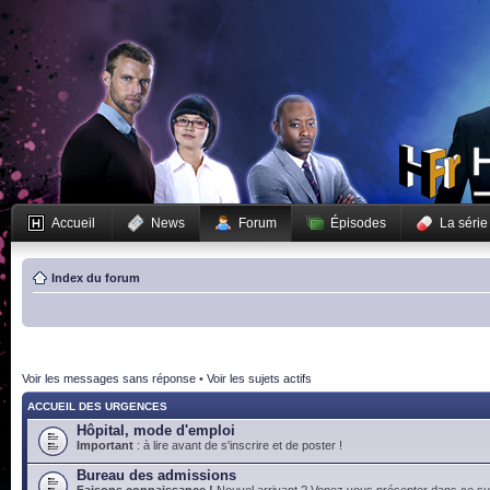
Accueil
News
Forum
Épisodes
La série
Index du forum
Voir les messages sans réponse
•
Voir les sujets actifs
ACCUEIL DES URGENCES
Hôpital, mode d'emploi
Important
: à lire avant de s'inscrire et de poster !
Bureau des admissions
Faisons connaissance !
Nouvel arrivant ? Venez vous présenter dans ce suj