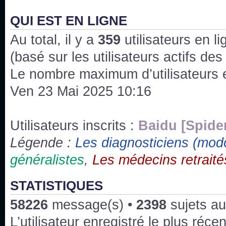
J'ai l'impression que nous n'avons pas fait les s
issus des saisons 6; 7 et 8 !
QUI EST EN LIGNE
Au total, il y a
Bonne année 2020 !
359
utilisateurs en lig
(basé sur les utilisateurs actifs de
Bonne année 2019 !
Le nombre maximum d’utilisateurs 
Ven 23 Mai 2025 10:16
Joyeux Noël !
Bonne année tout le monde !
Utilisateurs inscrits :
Baidu [Spide
Légende :
Les diagnosticiens (mod
Un peu de ménage, spams supprimés. Depuis 
généralistes
,
Les médecins retraité
chaines françaises diffusent House, HD1 et TMC
Salut ! T'as plus de précisions sur l'épisode ? 
STATISTIQUES
3x24 Human Error mais je suis pas sur
58226
message(s) •
2398
sujets au
Bonjour j'aimerais que l'on m'aide à trouver un é
L’utilisateur enregistré le plus réce
qu'une personne fait un arrêt cardiaque mais res