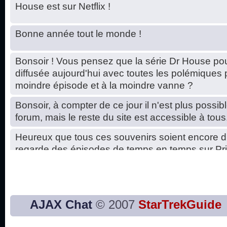
House est sur Netflix !
Bonne année tout le monde !
Bonsoir ! Vous pensez que la série Dr House pou
diffusée aujourd'hui avec toutes les polémiques 
moindre épisode et à la moindre vanne ?
Bonsoir, à compter de ce jour il n'est plus possibl
forum, mais le reste du site est accessible à tous
Heureux que tous ces souvenirs soient encore d
regarde des épisodes de temps en temps sur Pri
Hello, petits soucis dus au changement du serve
base de données. C'est réparé. :)
Bon, 2020, ça n'a pas trop marché. JE vous sou
AJAX Chat
© 2007
StarTrekGuide
2021 plus belle que 2020 !