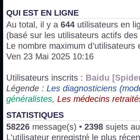
J'ai l'impression que nous n'avons pas fait les s
issus des saisons 6; 7 et 8 !
QUI EST EN LIGNE
Au total, il y a
Bonne année 2020 !
644
utilisateurs en lig
(basé sur les utilisateurs actifs de
Bonne année 2019 !
Le nombre maximum d’utilisateurs 
Ven 23 Mai 2025 10:16
Joyeux Noël !
Bonne année tout le monde !
Utilisateurs inscrits :
Baidu [Spide
Légende :
Les diagnosticiens (mod
Un peu de ménage, spams supprimés. Depuis 
généralistes
,
Les médecins retraité
chaines françaises diffusent House, HD1 et TMC
Salut ! T'as plus de précisions sur l'épisode ? 
STATISTIQUES
3x24 Human Error mais je suis pas sur
58226
message(s) •
2398
sujets au
Bonjour j'aimerais que l'on m'aide à trouver un é
L’utilisateur enregistré le plus réce
qu'une personne fait un arrêt cardiaque mais res