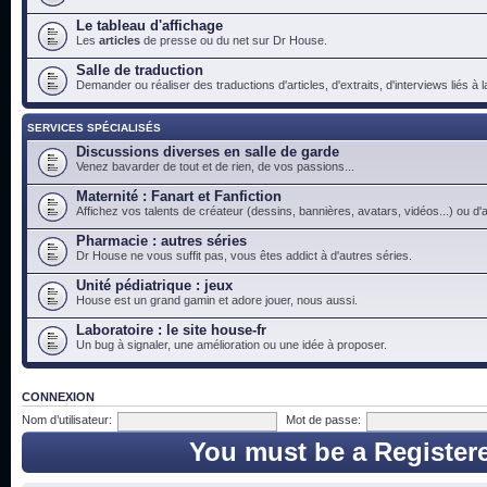
Le tableau d'affichage
Les
articles
de presse ou du net sur Dr House.
Salle de traduction
Demander ou réaliser des traductions d'articles, d'extraits, d'interviews liés à
SERVICES SPÉCIALISÉS
Discussions diverses en salle de garde
Venez bavarder de tout et de rien, de vos passions...
Maternité : Fanart et Fanfiction
Affichez vos talents de créateur (dessins, bannières, avatars, vidéos...) ou d'a
Pharmacie : autres séries
Dr House ne vous suffit pas, vous êtes addict à d'autres séries.
Unité pédiatrique : jeux
House est un grand gamin et adore jouer, nous aussi.
Laboratoire : le site house-fr
Un bug à signaler, une amélioration ou une idée à proposer.
CONNEXION
Nom d’utilisateur:
Mot de passe:
You must be a Register