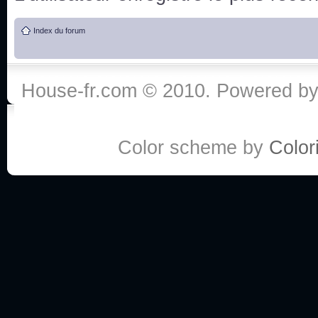
de vos réponse
Index du forum
:he:
Personne pour faire une course de fauteuils roul
House-fr.com © 2010. Powered b
My god, je viens de retomber sur mes dossiers 
Dr House... Quelle époque !
Color scheme by
Colori
Salut tout le monde ! Je me fais un petit après mi
Coucou à tous! House pour toujours yeah!
Coucou, je me suis récemment mis à regarder l
(le sous titrage surtout pour les termes médicaux 
ce forum qui est bien calme depuis la fin de la sér
Allez zou, un peu de ménage aujourd'hui pour eff
spams.