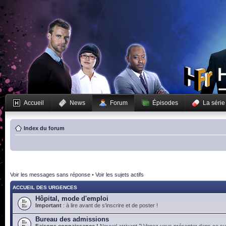
Accueil
News
Forum
Épisodes
La série
Index du forum
Voir les messages sans réponse
•
Voir les sujets actifs
ACCUEIL DES URGENCES
Hôpital, mode d'emploi
Important
: à lire avant de s'inscrire et de poster !
Bureau des admissions
Faisons connaissance !
Nouvel arrivant ? Venez vous présenter dans ce suj