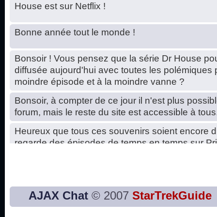
House est sur Netflix !
Bonne année tout le monde !
Bonsoir ! Vous pensez que la série Dr House pou
diffusée aujourd'hui avec toutes les polémiques 
moindre épisode et à la moindre vanne ?
Bonsoir, à compter de ce jour il n'est plus possibl
forum, mais le reste du site est accessible à tous
Heureux que tous ces souvenirs soient encore d
regarde des épisodes de temps en temps sur Pri
Hello, petits soucis dus au changement du serve
base de données. C'est réparé. :)
Bon, 2020, ça n'a pas trop marché. JE vous sou
AJAX Chat
© 2007
StarTrekGuide
2021 plus belle que 2020 !