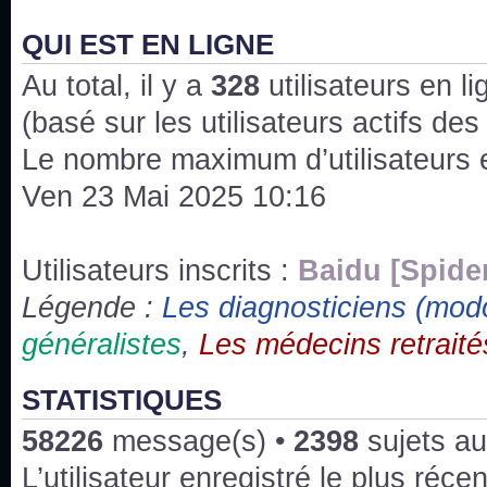
J'ai l'impression que nous n'avons pas fait les s
issus des saisons 6; 7 et 8 !
QUI EST EN LIGNE
Au total, il y a
Bonne année 2020 !
328
utilisateurs en lig
(basé sur les utilisateurs actifs de
Bonne année 2019 !
Le nombre maximum d’utilisateurs 
Ven 23 Mai 2025 10:16
Joyeux Noël !
Bonne année tout le monde !
Utilisateurs inscrits :
Baidu [Spide
Légende :
Les diagnosticiens (mod
Un peu de ménage, spams supprimés. Depuis 
généralistes
,
Les médecins retraité
chaines françaises diffusent House, HD1 et TMC
Salut ! T'as plus de précisions sur l'épisode ? 
STATISTIQUES
3x24 Human Error mais je suis pas sur
58226
message(s) •
2398
sujets au
Bonjour j'aimerais que l'on m'aide à trouver un é
L’utilisateur enregistré le plus réce
qu'une personne fait un arrêt cardiaque mais res