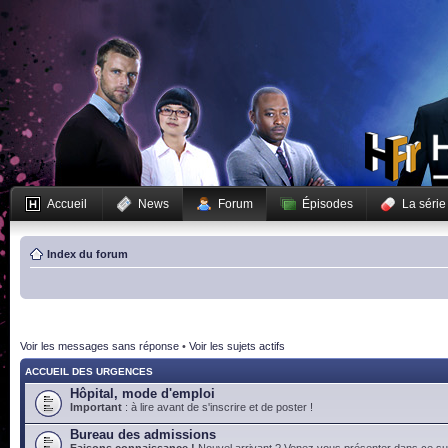
Accueil
News
Forum
Épisodes
La série
Index du forum
Voir les messages sans réponse
•
Voir les sujets actifs
ACCUEIL DES URGENCES
Hôpital, mode d'emploi
Important
: à lire avant de s'inscrire et de poster !
Bureau des admissions
Faisons connaissance !
Nouvel arrivant ? Venez vous présenter dans ce suj