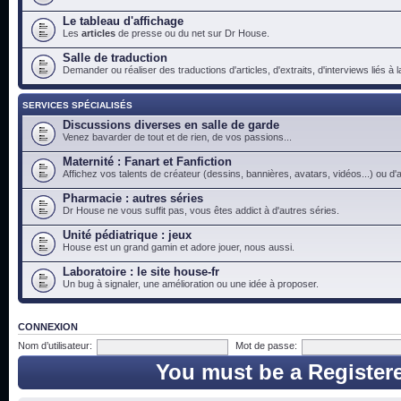
Le tableau d'affichage
Les
articles
de presse ou du net sur Dr House.
Salle de traduction
Demander ou réaliser des traductions d'articles, d'extraits, d'interviews liés à
SERVICES SPÉCIALISÉS
Discussions diverses en salle de garde
Venez bavarder de tout et de rien, de vos passions...
Maternité : Fanart et Fanfiction
Affichez vos talents de créateur (dessins, bannières, avatars, vidéos...) ou d'a
Pharmacie : autres séries
Dr House ne vous suffit pas, vous êtes addict à d'autres séries.
Unité pédiatrique : jeux
House est un grand gamin et adore jouer, nous aussi.
Laboratoire : le site house-fr
Un bug à signaler, une amélioration ou une idée à proposer.
CONNEXION
Nom d’utilisateur:
Mot de passe:
You must be a Register