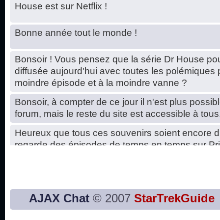
House est sur Netflix !
Bonne année tout le monde !
Bonsoir ! Vous pensez que la série Dr House pou
diffusée aujourd'hui avec toutes les polémiques 
moindre épisode et à la moindre vanne ?
Bonsoir, à compter de ce jour il n'est plus possibl
forum, mais le reste du site est accessible à tous
Heureux que tous ces souvenirs soient encore d
regarde des épisodes de temps en temps sur Pri
Hello, petits soucis dus au changement du serve
base de données. C'est réparé. :)
Bon, 2020, ça n'a pas trop marché. JE vous sou
AJAX Chat
© 2007
StarTrekGuide
2021 plus belle que 2020 !