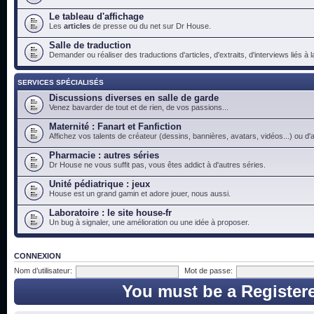
Le tableau d'affichage
Les
articles
de presse ou du net sur Dr House.
Salle de traduction
Demander ou réaliser des traductions d'articles, d'extraits, d'interviews liés à
SERVICES SPÉCIALISÉS
Discussions diverses en salle de garde
Venez bavarder de tout et de rien, de vos passions...
Maternité : Fanart et Fanfiction
Affichez vos talents de créateur (dessins, bannières, avatars, vidéos...) ou d'a
Pharmacie : autres séries
Dr House ne vous suffit pas, vous êtes addict à d'autres séries.
Unité pédiatrique : jeux
House est un grand gamin et adore jouer, nous aussi.
Laboratoire : le site house-fr
Un bug à signaler, une amélioration ou une idée à proposer.
CONNEXION
Nom d’utilisateur:
Mot de passe:
You must be a Register