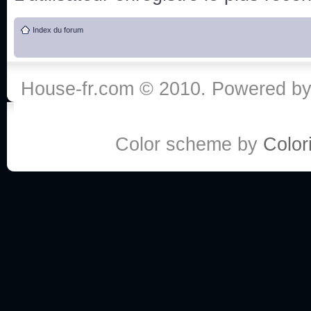
de vos réponse
Index du forum
:he:
Personne pour faire une course de fauteuils roul
House-fr.com © 2010. Powered b
My god, je viens de retomber sur mes dossiers 
Dr House... Quelle époque !
Color scheme by
Colori
Salut tout le monde ! Je me fais un petit après mi
Coucou à tous! House pour toujours yeah!
Coucou, je me suis récemment mis à regarder l
(le sous titrage surtout pour les termes médicaux 
ce forum qui est bien calme depuis la fin de la sér
Allez zou, un peu de ménage aujourd'hui pour eff
spams.