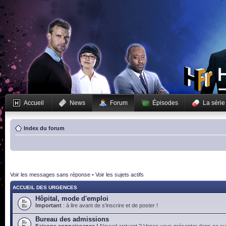
Accueil
News
Forum
Épisodes
La série
Index du forum
Voir les messages sans réponse
•
Voir les sujets actifs
ACCUEIL DES URGENCES
Hôpital, mode d'emploi
Important
: à lire avant de s'inscrire et de poster !
Bureau des admissions
Faisons connaissance !
Nouvel arrivant ? Venez vous présenter dans ce suj