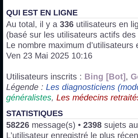
J'ai l'impression que nous n'avons pas fait les s
issus des saisons 6; 7 et 8 !
QUI EST EN LIGNE
Au total, il y a
Bonne année 2020 !
336
utilisateurs en lig
(basé sur les utilisateurs actifs de
Bonne année 2019 !
Le nombre maximum d’utilisateurs 
Ven 23 Mai 2025 10:16
Joyeux Noël !
Bonne année tout le monde !
Utilisateurs inscrits :
Bing [Bot]
,
G
Légende :
Les diagnosticiens (mod
Un peu de ménage, spams supprimés. Depuis 
généralistes
,
Les médecins retraité
chaines françaises diffusent House, HD1 et TMC
Salut ! T'as plus de précisions sur l'épisode ? 
STATISTIQUES
3x24 Human Error mais je suis pas sur
58226
message(s) •
2398
sujets au
Bonjour j'aimerais que l'on m'aide à trouver un é
L’utilisateur enregistré le plus réce
qu'une personne fait un arrêt cardiaque mais res