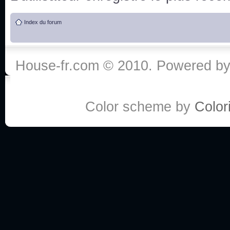
de vos réponse
Index du forum
:he:
Personne pour faire une course de fauteuils roul
House-fr.com © 2010. Powered b
My god, je viens de retomber sur mes dossiers 
Dr House... Quelle époque !
Color scheme by
Colori
Salut tout le monde ! Je me fais un petit après mi
Coucou à tous! House pour toujours yeah!
Coucou, je me suis récemment mis à regarder l
(le sous titrage surtout pour les termes médicaux 
ce forum qui est bien calme depuis la fin de la sér
Allez zou, un peu de ménage aujourd'hui pour eff
spams.