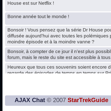
House est sur Netflix !
Bonne année tout le monde !
Bonsoir ! Vous pensez que la série Dr House pou
diffusée aujourd'hui avec toutes les polémiques 
moindre épisode et à la moindre vanne ?
Bonsoir, à compter de ce jour il n'est plus possibl
forum, mais le reste du site est accessible à tous
Heureux que tous ces souvenirs soient encore d
regarde des épisodes de temps en temps sur Pri
Hello, petits soucis dus au changement du serve
base de données. C'est réparé. :)
Bon, 2020, ça n'a pas trop marché. JE vous sou
AJAX Chat
© 2007
StarTrekGuide
2021 plus belle que 2020 !