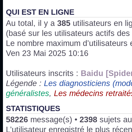
J'ai l'impression que nous n'avons pas fait les s
issus des saisons 6; 7 et 8 !
QUI EST EN LIGNE
Au total, il y a
Bonne année 2020 !
385
utilisateurs en lig
(basé sur les utilisateurs actifs de
Bonne année 2019 !
Le nombre maximum d’utilisateurs 
Ven 23 Mai 2025 10:16
Joyeux Noël !
Bonne année tout le monde !
Utilisateurs inscrits :
Baidu [Spide
Légende :
Les diagnosticiens (mod
Un peu de ménage, spams supprimés. Depuis 
généralistes
,
Les médecins retraité
chaines françaises diffusent House, HD1 et TMC
Salut ! T'as plus de précisions sur l'épisode ? 
STATISTIQUES
3x24 Human Error mais je suis pas sur
58226
message(s) •
2398
sujets au
Bonjour j'aimerais que l'on m'aide à trouver un é
L’utilisateur enregistré le plus réce
qu'une personne fait un arrêt cardiaque mais res