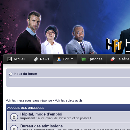
Accueil
News
Forum
Épisodes
La série
Index du forum
Voir les messages sans réponse
•
Voir les sujets actifs
ACCUEIL DES URGENCES
Hôpital, mode d'emploi
Important
: à lire avant de s'inscrire et de poster !
Bureau des admissions
Faisons connaissance !
Nouvel arrivant ? Venez vous présenter dans ce suj