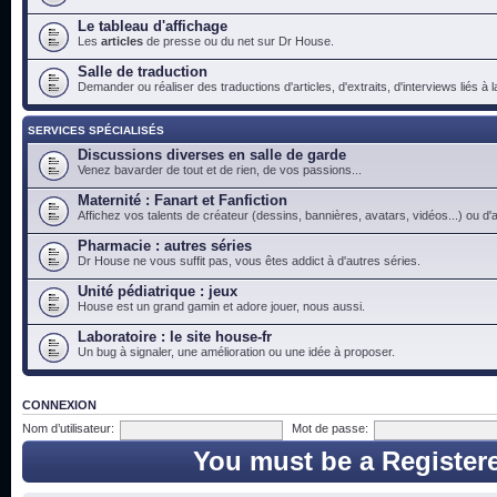
Le tableau d'affichage
Les
articles
de presse ou du net sur Dr House.
Salle de traduction
Demander ou réaliser des traductions d'articles, d'extraits, d'interviews liés à
SERVICES SPÉCIALISÉS
Discussions diverses en salle de garde
Venez bavarder de tout et de rien, de vos passions...
Maternité : Fanart et Fanfiction
Affichez vos talents de créateur (dessins, bannières, avatars, vidéos...) ou d'a
Pharmacie : autres séries
Dr House ne vous suffit pas, vous êtes addict à d'autres séries.
Unité pédiatrique : jeux
House est un grand gamin et adore jouer, nous aussi.
Laboratoire : le site house-fr
Un bug à signaler, une amélioration ou une idée à proposer.
CONNEXION
Nom d’utilisateur:
Mot de passe:
You must be a Register