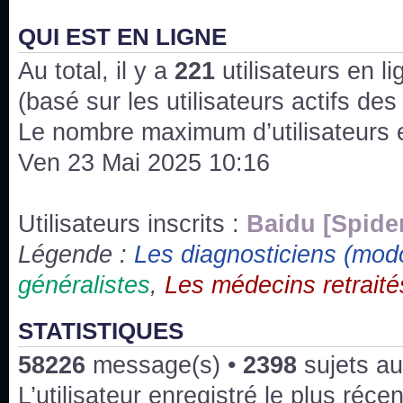
J'ai l'impression que nous n'avons pas fait les s
issus des saisons 6; 7 et 8 !
QUI EST EN LIGNE
Au total, il y a
Bonne année 2020 !
221
utilisateurs en lig
(basé sur les utilisateurs actifs de
Bonne année 2019 !
Le nombre maximum d’utilisateurs 
Ven 23 Mai 2025 10:16
Joyeux Noël !
Bonne année tout le monde !
Utilisateurs inscrits :
Baidu [Spide
Légende :
Les diagnosticiens (mod
Un peu de ménage, spams supprimés. Depuis 
généralistes
,
Les médecins retraité
chaines françaises diffusent House, HD1 et TMC
Salut ! T'as plus de précisions sur l'épisode ? 
STATISTIQUES
3x24 Human Error mais je suis pas sur
58226
message(s) •
2398
sujets au
Bonjour j'aimerais que l'on m'aide à trouver un é
L’utilisateur enregistré le plus réce
qu'une personne fait un arrêt cardiaque mais res