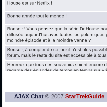
House est sur Netflix !
Bonne année tout le monde !
Bonsoir ! Vous pensez que la série Dr House pou
diffusée aujourd'hui avec toutes les polémiques 
moindre épisode et à la moindre vanne ?
Bonsoir, à compter de ce jour il n'est plus possibl
forum, mais le reste du site est accessible à tous
Heureux que tous ces souvenirs soient encore d
regarde des épisodes de temps en temps sur Pri
Hello, petits soucis dus au changement du serve
base de données. C'est réparé. :)
Bon, 2020, ça n'a pas trop marché. JE vous sou
AJAX Chat
© 2007
StarTrekGuide
2021 plus belle que 2020 !