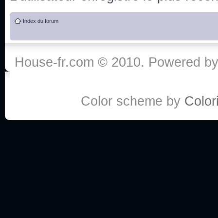
de vos réponse
Index du forum
:he:
Personne pour faire une course de fauteuils roul
House-fr.com © 2010. Powered b
My god, je viens de retomber sur mes dossiers 
Dr House... Quelle époque !
Color scheme by
Colori
Salut tout le monde ! Je me fais un petit après mi
Coucou à tous! House pour toujours yeah!
Coucou, je me suis récemment mis à regarder l
(le sous titrage surtout pour les termes médicaux 
ce forum qui est bien calme depuis la fin de la sér
Allez zou, un peu de ménage aujourd'hui pour eff
spams.