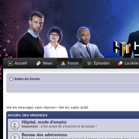
Accueil
News
Forum
Épisodes
La série
Index du forum
Voir les messages sans réponse
•
Voir les sujets actifs
ACCUEIL DES URGENCES
Hôpital, mode d'emploi
Important
: à lire avant de s'inscrire et de poster !
Bureau des admissions
Faisons connaissance !
Nouvel arrivant ? Venez vous présenter dans ce suj