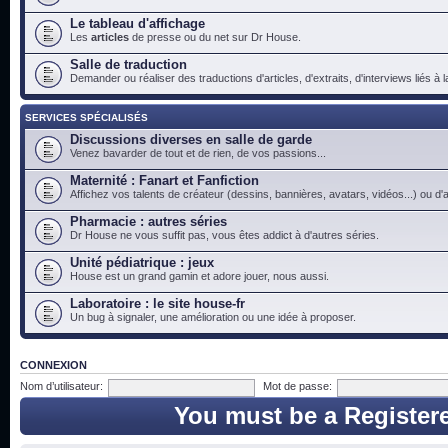
Le tableau d'affichage
Les
articles
de presse ou du net sur Dr House.
Salle de traduction
Demander ou réaliser des traductions d'articles, d'extraits, d'interviews liés à
SERVICES SPÉCIALISÉS
Discussions diverses en salle de garde
Venez bavarder de tout et de rien, de vos passions...
Maternité : Fanart et Fanfiction
Affichez vos talents de créateur (dessins, bannières, avatars, vidéos...) ou d'a
Pharmacie : autres séries
Dr House ne vous suffit pas, vous êtes addict à d'autres séries.
Unité pédiatrique : jeux
House est un grand gamin et adore jouer, nous aussi.
Laboratoire : le site house-fr
Un bug à signaler, une amélioration ou une idée à proposer.
CONNEXION
Nom d’utilisateur:
Mot de passe:
You must be a Register