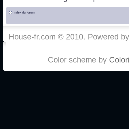
de vos réponse
Index du forum
:he:
Personne pour faire une course de fauteuils roul
House-fr.com © 2010. Powered b
My god, je viens de retomber sur mes dossiers 
Dr House... Quelle époque !
Color scheme by
Colori
Salut tout le monde ! Je me fais un petit après mi
Coucou à tous! House pour toujours yeah!
Coucou, je me suis récemment mis à regarder l
(le sous titrage surtout pour les termes médicaux 
ce forum qui est bien calme depuis la fin de la sér
Allez zou, un peu de ménage aujourd'hui pour eff
spams.