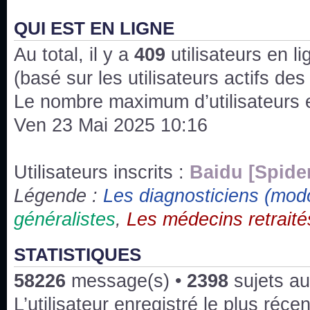
J'ai l'impression que nous n'avons pas fait les s
issus des saisons 6; 7 et 8 !
QUI EST EN LIGNE
Au total, il y a
Bonne année 2020 !
409
utilisateurs en lig
(basé sur les utilisateurs actifs de
Bonne année 2019 !
Le nombre maximum d’utilisateurs 
Ven 23 Mai 2025 10:16
Joyeux Noël !
Bonne année tout le monde !
Utilisateurs inscrits :
Baidu [Spide
Légende :
Les diagnosticiens (mod
Un peu de ménage, spams supprimés. Depuis 
généralistes
,
Les médecins retraité
chaines françaises diffusent House, HD1 et TMC
Salut ! T'as plus de précisions sur l'épisode ? 
STATISTIQUES
3x24 Human Error mais je suis pas sur
58226
message(s) •
2398
sujets au
Bonjour j'aimerais que l'on m'aide à trouver un é
L’utilisateur enregistré le plus réce
qu'une personne fait un arrêt cardiaque mais res