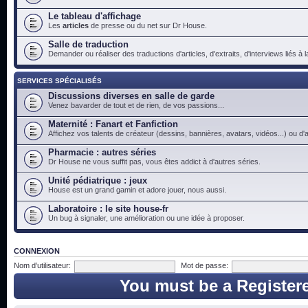
Le tableau d'affichage
Les
articles
de presse ou du net sur Dr House.
Salle de traduction
Demander ou réaliser des traductions d'articles, d'extraits, d'interviews liés à
SERVICES SPÉCIALISÉS
Discussions diverses en salle de garde
Venez bavarder de tout et de rien, de vos passions...
Maternité : Fanart et Fanfiction
Affichez vos talents de créateur (dessins, bannières, avatars, vidéos...) ou d'a
Pharmacie : autres séries
Dr House ne vous suffit pas, vous êtes addict à d'autres séries.
Unité pédiatrique : jeux
House est un grand gamin et adore jouer, nous aussi.
Laboratoire : le site house-fr
Un bug à signaler, une amélioration ou une idée à proposer.
CONNEXION
Nom d’utilisateur:
Mot de passe:
You must be a Register