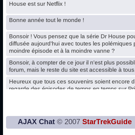
House est sur Netflix !
Bonne année tout le monde !
Bonsoir ! Vous pensez que la série Dr House pou
diffusée aujourd'hui avec toutes les polémiques 
moindre épisode et à la moindre vanne ?
Bonsoir, à compter de ce jour il n'est plus possibl
forum, mais le reste du site est accessible à tous
Heureux que tous ces souvenirs soient encore d
regarde des épisodes de temps en temps sur Pri
Hello, petits soucis dus au changement du serve
base de données. C'est réparé. :)
Bon, 2020, ça n'a pas trop marché. JE vous sou
AJAX Chat
© 2007
StarTrekGuide
2021 plus belle que 2020 !