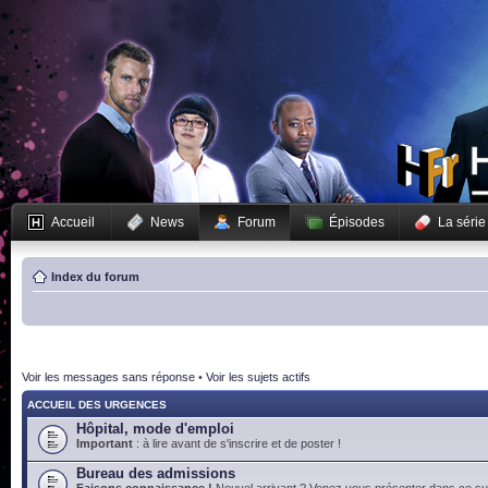
Accueil
News
Forum
Épisodes
La série
Index du forum
Voir les messages sans réponse
•
Voir les sujets actifs
ACCUEIL DES URGENCES
Hôpital, mode d'emploi
Important
: à lire avant de s'inscrire et de poster !
Bureau des admissions
Faisons connaissance !
Nouvel arrivant ? Venez vous présenter dans ce suj