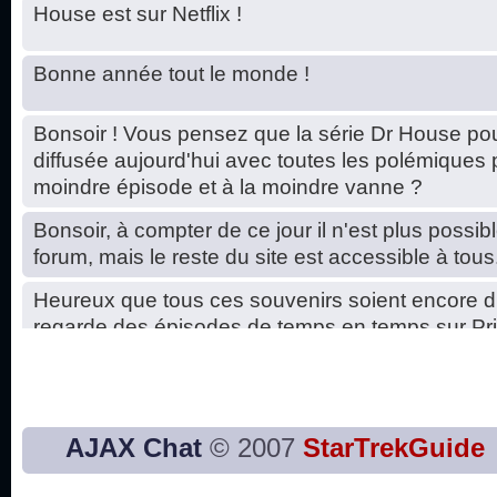
House est sur Netflix !
Bonne année tout le monde !
Bonsoir ! Vous pensez que la série Dr House pou
diffusée aujourd'hui avec toutes les polémiques 
moindre épisode et à la moindre vanne ?
Bonsoir, à compter de ce jour il n'est plus possibl
forum, mais le reste du site est accessible à tous
Heureux que tous ces souvenirs soient encore d
regarde des épisodes de temps en temps sur Pri
Hello, petits soucis dus au changement du serve
base de données. C'est réparé. :)
Bon, 2020, ça n'a pas trop marché. JE vous sou
AJAX Chat
© 2007
StarTrekGuide
2021 plus belle que 2020 !