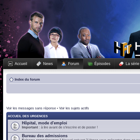
Accueil
News
Forum
Épisodes
La série
Index du forum
Voir les messages sans réponse
•
Voir les sujets actifs
ACCUEIL DES URGENCES
Hôpital, mode d'emploi
Important
: à lire avant de s'inscrire et de poster !
Bureau des admissions
Faisons connaissance !
Nouvel arrivant ? Venez vous présenter dans ce suj