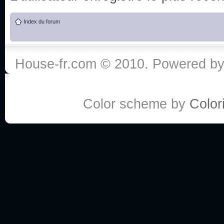
de vos réponse
Index du forum
:he:
Personne pour faire une course de fauteuils roul
House-fr.com © 2010. Powered b
My god, je viens de retomber sur mes dossiers 
Dr House... Quelle époque !
Color scheme by
Colori
Salut tout le monde ! Je me fais un petit après mi
Coucou à tous! House pour toujours yeah!
Coucou, je me suis récemment mis à regarder l
(le sous titrage surtout pour les termes médicaux 
ce forum qui est bien calme depuis la fin de la sér
Allez zou, un peu de ménage aujourd'hui pour eff
spams.