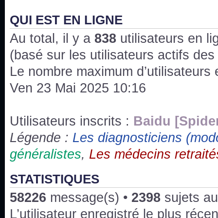
J'ai l'impression que nous n'avons pas fait les s
issus des saisons 6; 7 et 8 !
QUI EST EN LIGNE
Au total, il y a
Bonne année 2020 !
838
utilisateurs en lig
(basé sur les utilisateurs actifs de
Bonne année 2019 !
Le nombre maximum d’utilisateurs 
Ven 23 Mai 2025 10:16
Joyeux Noël !
Bonne année tout le monde !
Utilisateurs inscrits :
Baidu [Spide
Légende :
Les diagnosticiens (mod
Un peu de ménage, spams supprimés. Depuis 
généralistes
,
Les médecins retraité
chaines françaises diffusent House, HD1 et TMC
Salut ! T'as plus de précisions sur l'épisode ? 
STATISTIQUES
3x24 Human Error mais je suis pas sur
58226
message(s) •
2398
sujets au
Bonjour j'aimerais que l'on m'aide à trouver un é
L’utilisateur enregistré le plus réce
qu'une personne fait un arrêt cardiaque mais res