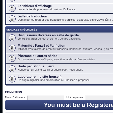
Le tableau d'affichage
Les
articles
de presse ou du net sur Dr House.
Salle de traduction
Demander ou réaliser des traductions d'articles, d'extraits, d'interviews liés à
SERVICES SPÉCIALISÉS
Discussions diverses en salle de garde
Venez bavarder de tout et de rien, de vos passions...
Maternité : Fanart et Fanfiction
Affichez vos talents de créateur (dessins, bannières, avatars, vidéos...) ou d'a
Pharmacie : autres séries
Dr House ne vous suffit pas, vous êtes addict à d'autres séries.
Unité pédiatrique : jeux
House est un grand gamin et adore jouer, nous aussi.
Laboratoire : le site house-fr
Un bug à signaler, une amélioration ou une idée à proposer.
CONNEXION
Nom d’utilisateur:
Mot de passe:
You must be a Register