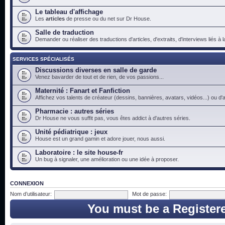
Le tableau d'affichage
Les
articles
de presse ou du net sur Dr House.
Salle de traduction
Demander ou réaliser des traductions d'articles, d'extraits, d'interviews liés à
SERVICES SPÉCIALISÉS
Discussions diverses en salle de garde
Venez bavarder de tout et de rien, de vos passions...
Maternité : Fanart et Fanfiction
Affichez vos talents de créateur (dessins, bannières, avatars, vidéos...) ou d'a
Pharmacie : autres séries
Dr House ne vous suffit pas, vous êtes addict à d'autres séries.
Unité pédiatrique : jeux
House est un grand gamin et adore jouer, nous aussi.
Laboratoire : le site house-fr
Un bug à signaler, une amélioration ou une idée à proposer.
CONNEXION
Nom d’utilisateur:
Mot de passe:
You must be a Register