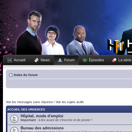
Accueil
News
Forum
Épisodes
La série
Index du forum
Voir les messages sans réponse
•
Voir les sujets actifs
ACCUEIL DES URGENCES
Hôpital, mode d'emploi
Important
: à lire avant de s'inscrire et de poster !
Bureau des admissions
Faisons connaissance !
Nouvel arrivant ? Venez vous présenter dans ce suj