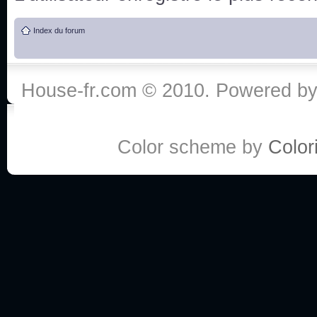
de vos réponse
Index du forum
:he:
Personne pour faire une course de fauteuils roul
House-fr.com © 2010. Powered b
My god, je viens de retomber sur mes dossiers 
Dr House... Quelle époque !
Color scheme by
Colori
Salut tout le monde ! Je me fais un petit après mi
Coucou à tous! House pour toujours yeah!
Coucou, je me suis récemment mis à regarder l
(le sous titrage surtout pour les termes médicaux 
ce forum qui est bien calme depuis la fin de la sér
Allez zou, un peu de ménage aujourd'hui pour eff
spams.