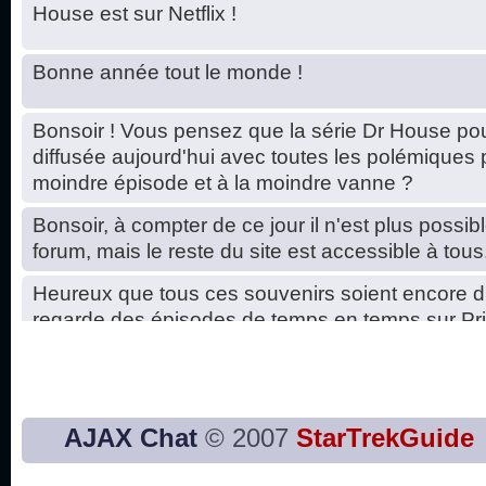
House est sur Netflix !
Bonne année tout le monde !
Bonsoir ! Vous pensez que la série Dr House pou
diffusée aujourd'hui avec toutes les polémiques 
moindre épisode et à la moindre vanne ?
Bonsoir, à compter de ce jour il n'est plus possibl
forum, mais le reste du site est accessible à tous
Heureux que tous ces souvenirs soient encore d
regarde des épisodes de temps en temps sur Pri
Hello, petits soucis dus au changement du serve
base de données. C'est réparé. :)
Bon, 2020, ça n'a pas trop marché. JE vous sou
AJAX Chat
© 2007
StarTrekGuide
2021 plus belle que 2020 !