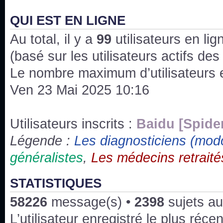
J'ai l'impression que nous n'avons pas fait les s
issus des saisons 6; 7 et 8 !
QUI EST EN LIGNE
Au total, il y a
Bonne année 2020 !
99
utilisateurs en lign
(basé sur les utilisateurs actifs de
Bonne année 2019 !
Le nombre maximum d’utilisateurs 
Ven 23 Mai 2025 10:16
Joyeux Noël !
Bonne année tout le monde !
Utilisateurs inscrits :
Baidu [Spide
Légende :
Les diagnosticiens (mod
Un peu de ménage, spams supprimés. Depuis 
généralistes
,
Les médecins retraité
chaines françaises diffusent House, HD1 et TMC
Salut ! T'as plus de précisions sur l'épisode ? 
STATISTIQUES
3x24 Human Error mais je suis pas sur
58226
message(s) •
2398
sujets au
Bonjour j'aimerais que l'on m'aide à trouver un é
L’utilisateur enregistré le plus réce
qu'une personne fait un arrêt cardiaque mais res