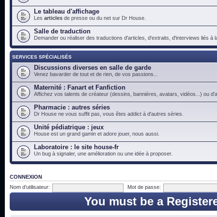
Le tableau d'affichage
Les
articles
de presse ou du net sur Dr House.
Salle de traduction
Demander ou réaliser des traductions d'articles, d'extraits, d'interviews liés à
SERVICES SPÉCIALISÉS
Discussions diverses en salle de garde
Venez bavarder de tout et de rien, de vos passions...
Maternité : Fanart et Fanfiction
Affichez vos talents de créateur (dessins, bannières, avatars, vidéos...) ou d'a
Pharmacie : autres séries
Dr House ne vous suffit pas, vous êtes addict à d'autres séries.
Unité pédiatrique : jeux
House est un grand gamin et adore jouer, nous aussi.
Laboratoire : le site house-fr
Un bug à signaler, une amélioration ou une idée à proposer.
CONNEXION
Nom d’utilisateur:
Mot de passe:
You must be a Register