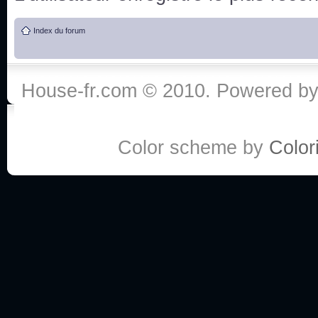
de vos réponse
Index du forum
:he:
Personne pour faire une course de fauteuils roul
House-fr.com © 2010. Powered b
My god, je viens de retomber sur mes dossiers 
Dr House... Quelle époque !
Color scheme by
Colori
Salut tout le monde ! Je me fais un petit après mi
Coucou à tous! House pour toujours yeah!
Coucou, je me suis récemment mis à regarder l
(le sous titrage surtout pour les termes médicaux 
ce forum qui est bien calme depuis la fin de la sér
Allez zou, un peu de ménage aujourd'hui pour eff
spams.