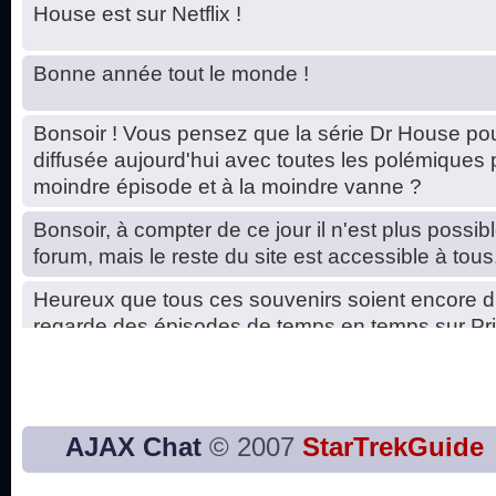
House est sur Netflix !
Bonne année tout le monde !
Bonsoir ! Vous pensez que la série Dr House pou
diffusée aujourd'hui avec toutes les polémiques 
moindre épisode et à la moindre vanne ?
Bonsoir, à compter de ce jour il n'est plus possibl
forum, mais le reste du site est accessible à tous
Heureux que tous ces souvenirs soient encore d
regarde des épisodes de temps en temps sur Pri
Hello, petits soucis dus au changement du serve
base de données. C'est réparé. :)
Bon, 2020, ça n'a pas trop marché. JE vous sou
AJAX Chat
© 2007
StarTrekGuide
2021 plus belle que 2020 !