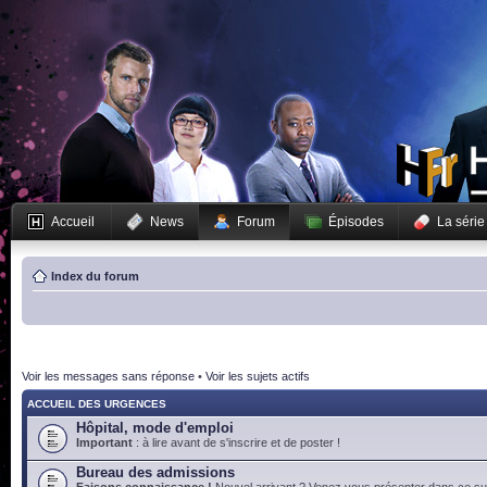
Accueil
News
Forum
Épisodes
La série
Index du forum
Voir les messages sans réponse
•
Voir les sujets actifs
ACCUEIL DES URGENCES
Hôpital, mode d'emploi
Important
: à lire avant de s'inscrire et de poster !
Bureau des admissions
Faisons connaissance !
Nouvel arrivant ? Venez vous présenter dans ce suj