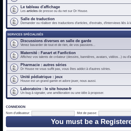
Le tableau d'affichage
Les
articles
de presse ou du net sur Dr House.
Salle de traduction
Demander ou réaliser des traductions d'articles, d'extraits, d'interviews liés à
SERVICES SPÉCIALISÉS
Discussions diverses en salle de garde
Venez bavarder de tout et de rien, de vos passions...
Maternité : Fanart et Fanfiction
Affichez vos talents de créateur (dessins, bannières, avatars, vidéos...) ou d'a
Pharmacie : autres séries
Dr House ne vous suffit pas, vous êtes addict à d'autres séries.
Unité pédiatrique : jeux
House est un grand gamin et adore jouer, nous aussi.
Laboratoire : le site house-fr
Un bug à signaler, une amélioration ou une idée à proposer.
CONNEXION
Nom d’utilisateur:
Mot de passe:
You must be a Register