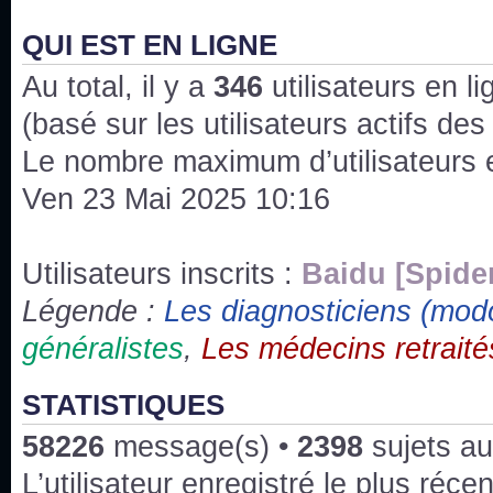
J'ai l'impression que nous n'avons pas fait les s
issus des saisons 6; 7 et 8 !
QUI EST EN LIGNE
Au total, il y a
Bonne année 2020 !
346
utilisateurs en lig
(basé sur les utilisateurs actifs de
Bonne année 2019 !
Le nombre maximum d’utilisateurs 
Ven 23 Mai 2025 10:16
Joyeux Noël !
Bonne année tout le monde !
Utilisateurs inscrits :
Baidu [Spide
Légende :
Les diagnosticiens (mod
Un peu de ménage, spams supprimés. Depuis 
généralistes
,
Les médecins retraité
chaines françaises diffusent House, HD1 et TMC
Salut ! T'as plus de précisions sur l'épisode ? 
STATISTIQUES
3x24 Human Error mais je suis pas sur
58226
message(s) •
2398
sujets au
Bonjour j'aimerais que l'on m'aide à trouver un é
L’utilisateur enregistré le plus réce
qu'une personne fait un arrêt cardiaque mais res