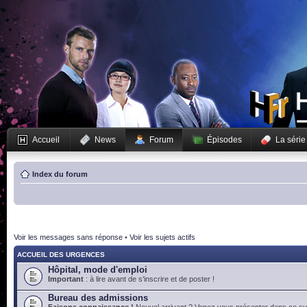
Accueil
News
Forum
Épisodes
La série
Index du forum
Voir les messages sans réponse
•
Voir les sujets actifs
ACCUEIL DES URGENCES
Hôpital, mode d'emploi
Important
: à lire avant de s'inscrire et de poster !
Bureau des admissions
Faisons connaissance !
Nouvel arrivant ? Venez vous présenter dans ce suj