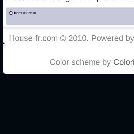
de vos réponse
Index du forum
:he:
Personne pour faire une course de fauteuils roul
House-fr.com © 2010. Powered b
My god, je viens de retomber sur mes dossiers 
Dr House... Quelle époque !
Color scheme by
Colori
Salut tout le monde ! Je me fais un petit après mi
Coucou à tous! House pour toujours yeah!
Coucou, je me suis récemment mis à regarder l
(le sous titrage surtout pour les termes médicaux 
ce forum qui est bien calme depuis la fin de la sér
Allez zou, un peu de ménage aujourd'hui pour eff
spams.