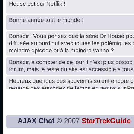
House est sur Netflix !
Bonne année tout le monde !
Bonsoir ! Vous pensez que la série Dr House pou
diffusée aujourd'hui avec toutes les polémiques 
moindre épisode et à la moindre vanne ?
Bonsoir, à compter de ce jour il n'est plus possibl
forum, mais le reste du site est accessible à tous
Heureux que tous ces souvenirs soient encore d
regarde des épisodes de temps en temps sur Pri
Hello, petits soucis dus au changement du serve
base de données. C'est réparé. :)
Bon, 2020, ça n'a pas trop marché. JE vous sou
AJAX Chat
© 2007
StarTrekGuide
2021 plus belle que 2020 !