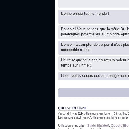
Bonne année tout le monde !
Bonsoir ! Vous pensez que la série Dr Ho
polémiques potentielles au moindre épis
Bonsoir, à compter de ce jour il n'est plu
accessible à tous.
Heureux que tous ces souvenirs soient 
temps sur Prime :)
Hello, petits soucis dus au changement d
Bon, 2020, ça n'a pas trop marché. JE v
J'ai l'impression que nous n'avons pas fa
QUI EST EN LIGNE
Au total, il y a
319
utilisateurs en ligne :: 3 inscrits
Le nombre maximum d’utilisateurs en ligne simult
Bonne année 2020 !
Utilisateurs inscrits :
Baidu [Spider]
,
Google [Bo