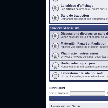
Le tableau d'affichage
Les
articles
de presse ou du net sur Dr
Salle de traduction
Demander ou réaliser des traductions d'ar
SERVICES SPÉCIALISÉS
Discussions diverses en salle 
Venez bavarder de tout et de rien, de vo
Maternité : Fanart et Fanfiction
Affichez vos talents de créateur (dessins
Pharmacie : autres séries
Dr House ne vous suffit pas, vous êtes a
Unité pédiatrique : jeux
House est un grand gamin et adore jouer
Laboratoire : le site house-fr
Un bug à signaler, une amélioration ou u
CONNEXION
Nom d’utilisateur:
House est sur Netflix !