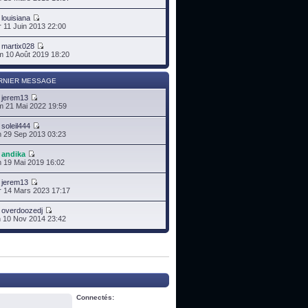
r
louisiana
 11 Juin 2013 22:00
r
martix028
 10 Août 2019 18:20
RNIER MESSAGE
r
jerem13
 21 Mai 2022 19:59
r
soleil444
 29 Sep 2013 03:23
r
andika
 19 Mai 2019 16:02
r
jerem13
 14 Mars 2023 17:17
r
overdoozedj
 10 Nov 2014 23:42
Connectés: