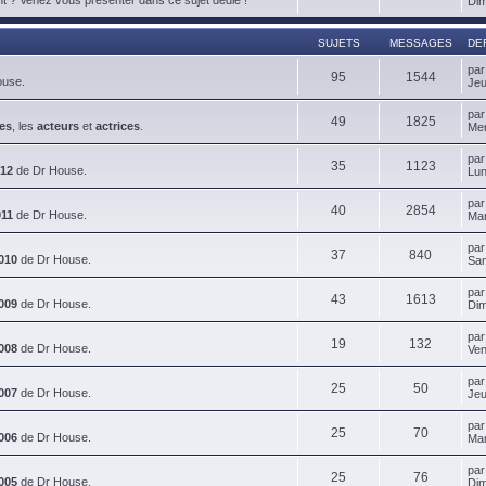
Dim
SUJETS
MESSAGES
DE
pa
95
1544
ouse.
Jeu
pa
49
1825
es
, les
acteurs
et
actrices
.
Mer
pa
35
1123
012
de Dr House.
Lun
pa
40
2854
011
de Dr House.
Mar
pa
37
840
010
de Dr House.
Sam
pa
43
1613
009
de Dr House.
Dim
pa
19
132
008
de Dr House.
Ven
pa
25
50
007
de Dr House.
Jeu
pa
25
70
006
de Dr House.
Mar
pa
25
76
005
de Dr House.
Dim