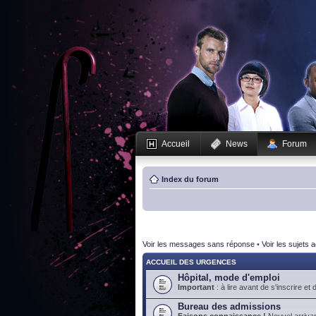
Accueil
News
Forum
Index du forum
Voir les messages sans réponse
•
Voir les sujets a
ACCUEIL DES URGENCES
Hôpital, mode d'emploi
Important
: à lire avant de s'inscrire et 
Bureau des admissions
Faisons connaissance !
Nouvel arrivan