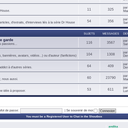
pa
11
325
 House.
Mar
pa
54
356
ticles, d'extraits, d'interviews liés à la série Dr House
Sam
SUJETS
MESSAGES
DE
de garde
pa
116
3567
s passions...
Sam
pa
104
1308
, bannières, avatars, vidéos...) ou d'auteur (fanfictions)
Dim
pa
64
409
ddict à d'autres séries.
Dim
pa
60
23790
, nous aussi.
Mar
pa
53
611
ne idée à proposer.
Lun
Mot de passe:
|
Se souvenir de moi
You must be a Registered User to Chat in the Shoutbox
andika