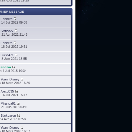
 29 Août 2021 19:25
RNIER MESSAGE
r
Fabketo
 14 Juil 2022 09:08
r
Sixtine27
 21 Avr 2021 21:43
r
Fabketo
 18 Juil 2022 19:51
r
Lucie471
 8 Juin 2021 13:55
r
andika
 4 Juil 2015 10:34
r
YoannDisney
 18 Mars 2018 16:30
r
Alexd035
 16 Juil 2021 15:47
r
Miranda91
 21 Juin 2018 03:15
r
Stickgaron
 4 Avr 2017 10:58
r
YoannDisney
 18 Mars 2018 16:37