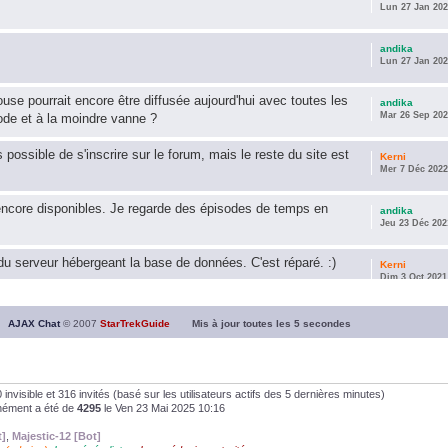
Lun 27 Jan 202
andika
Lun 27 Jan 202
use pourrait encore être diffusée aujourd'hui avec toutes les
andika
Mar 26 Sep 202
ode et à la moindre vanne ?
s possible de s'inscrire sur le forum, mais le reste du site est
Kerni
Mer 7 Déc 2022
encore disponibles. Je regarde des épisodes de temps en
andika
Jeu 23 Déc 202
u serveur hébergeant la base de données. C'est réparé. :)
Kerni
Dim 3 Oct 2021
ous souhaite une année 2021 plus belle que 2020 !
andika
AJAX Chat
© 2007
StarTrekGuide
Mis à jour toutes les
5
secondes
Jeu 21 Jan 202
it les survivor des épisodes issus des saisons 6; 7 et 8 !
andika
Dim 26 Avr 202
, 0 invisible et 316 invités (basé sur les utilisateurs actifs des 5 dernières minutes)
anément a été de
4295
le Ven 23 Mai 2025 10:16
andika
t]
,
Majestic-12 [Bot]
Dim 5 Jan 2020