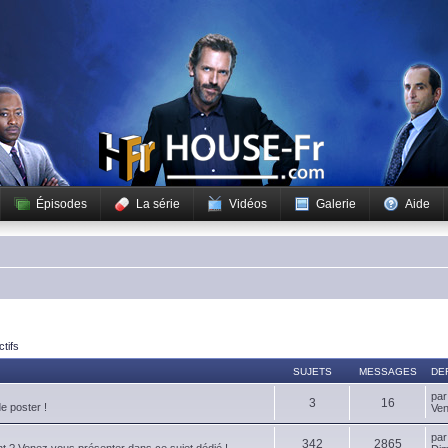
Épisodes
La série
Vidéos
Galerie
Aide
ctifs
SUJETS
MESSAGES
DE
pa
3
16
de poster !
Ven
pa
342
2865
t ? Venez vous présenter dans ce sujet dédié !