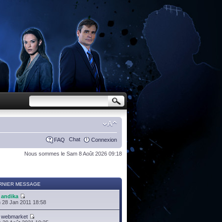
Chat
FAQ
Connexion
Nous sommes le Sam 8 Août 2026 09:18
RNIER MESSAGE
r
andika
 28 Jan 2011 18:58
r
webmarket