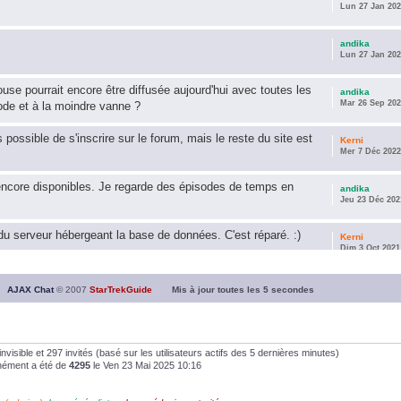
Lun 27 Jan 202
andika
Lun 27 Jan 202
use pourrait encore être diffusée aujourd'hui avec toutes les
andika
Mar 26 Sep 202
ode et à la moindre vanne ?
s possible de s'inscrire sur le forum, mais le reste du site est
Kerni
Mer 7 Déc 2022
encore disponibles. Je regarde des épisodes de temps en
andika
Jeu 23 Déc 202
u serveur hébergeant la base de données. C'est réparé. :)
Kerni
Dim 3 Oct 2021
ous souhaite une année 2021 plus belle que 2020 !
andika
AJAX Chat
© 2007
StarTrekGuide
Mis à jour toutes les
5
secondes
Jeu 21 Jan 202
it les survivor des épisodes issus des saisons 6; 7 et 8 !
andika
Dim 26 Avr 202
0 invisible et 297 invités (basé sur les utilisateurs actifs des 5 dernières minutes)
anément a été de
4295
le Ven 23 Mai 2025 10:16
andika
Dim 5 Jan 2020