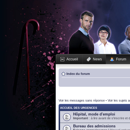
Accueil
News
Forum
Index du forum
Voir les messages sans réponse
•
Voir les sujets a
ACCUEIL DES URGENCES
Hôpital, mode d'emploi
Important
: à lire avant de s'inscrire et 
Bureau des admissions
Faisons connaissance !
Nouvel arrivan