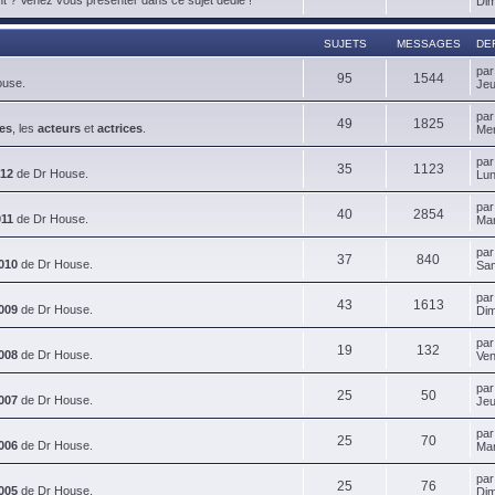
Dim
SUJETS
MESSAGES
DE
pa
95
1544
ouse.
Jeu
pa
49
1825
es
, les
acteurs
et
actrices
.
Mer
pa
35
1123
012
de Dr House.
Lun
pa
40
2854
011
de Dr House.
Mar
pa
37
840
010
de Dr House.
Sam
pa
43
1613
009
de Dr House.
Dim
pa
19
132
008
de Dr House.
Ven
pa
25
50
007
de Dr House.
Jeu
pa
25
70
006
de Dr House.
Mar
pa
25
76
005
de Dr House.
Dim