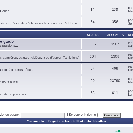
pa
11
325
 House.
Mar
pa
54
356
ticles, d'extraits, d'interviews liés à la série Dr House
Sam
SUJETS
MESSAGES
DE
de garde
pa
116
3567
s passions...
Sam
pa
104
1308
, bannières, avatars, vidéos...) ou d'auteur (fanfictions)
Dim
pa
64
409
ddict à d'autres séries.
Dim
pa
60
23790
, nous aussi.
Mar
pa
53
611
ne idée à proposer.
Lun
Mot de passe:
|
Se souvenir de moi
You must be a Registered User to Chat in the Shoutbox
andika