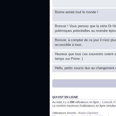
Bonne année tout le monde !
Bonsoir ! Vous pensez que la série Dr Ho
polémiques potentielles au moindre épis
Bonsoir, à compter de ce jour il n'est plu
accessible à tous.
Heureux que tous ces souvenirs soient 
temps sur Prime :)
Hello, petits soucis dus au changement d
Bon, 2020, ça n'a pas trop marché. JE v
J'ai l'impression que nous n'avons pas fa
QUI EST EN LIGNE
Au total, il y a
298
utilisateurs en ligne :: 1 inscrit, 
Le nombre maximum d’utilisateurs en ligne simult
Bonne année 2020 !
Utilisateurs inscrits :
Baidu [Spider]