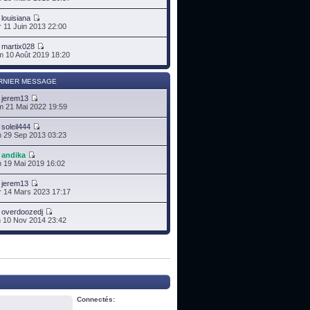
r
louisiana
 11 Juin 2013 22:00
r
martix028
 10 Août 2019 18:20
RNIER MESSAGE
r
jerem13
 21 Mai 2022 19:59
r
soleil444
 29 Sep 2013 03:23
r
andika
 19 Mai 2019 16:02
r
jerem13
 14 Mars 2023 17:17
r
overdoozedj
 10 Nov 2014 23:42
Connectés: