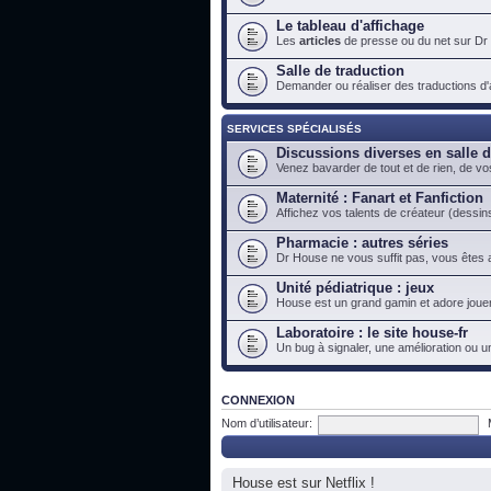
Le tableau d'affichage
Les
articles
de presse ou du net sur Dr
Salle de traduction
Demander ou réaliser des traductions d'ar
SERVICES SPÉCIALISÉS
Discussions diverses en salle 
Venez bavarder de tout et de rien, de vo
Maternité : Fanart et Fanfiction
Affichez vos talents de créateur (dessins
Pharmacie : autres séries
Dr House ne vous suffit pas, vous êtes a
Unité pédiatrique : jeux
House est un grand gamin et adore jouer
Laboratoire : le site house-fr
Un bug à signaler, une amélioration ou u
CONNEXION
Nom d’utilisateur:
House est sur Netflix !