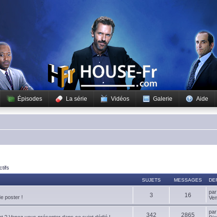
Épisodes
La série
Vidéos
Galerie
Aide
ctifs
SUJETS
MESSAGES
DE
pa
3
16
de poster !
Ven
pa
342
2865
t ? Venez vous présenter dans ce sujet dédié !