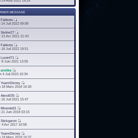
 29 Août 2021 19:25
RNIER MESSAGE
r
Fabketo
 14 Juil 2022 09:08
r
Sixtine27
 21 Avr 2021 21:43
r
Fabketo
 18 Juil 2022 19:51
r
Lucie471
 8 Juin 2021 13:55
r
andika
 4 Juil 2015 10:34
r
YoannDisney
 18 Mars 2018 16:30
r
Alexd035
 16 Juil 2021 15:47
r
Miranda91
 21 Juin 2018 03:15
r
Stickgaron
 4 Avr 2017 10:58
r
YoannDisney
 18 Mars 2018 16:37