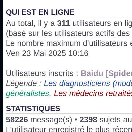
J'ai l'impression que nous n'avons pas fait les s
issus des saisons 6; 7 et 8 !
QUI EST EN LIGNE
Au total, il y a
Bonne année 2020 !
311
utilisateurs en lig
(basé sur les utilisateurs actifs de
Bonne année 2019 !
Le nombre maximum d’utilisateurs 
Ven 23 Mai 2025 10:16
Joyeux Noël !
Bonne année tout le monde !
Utilisateurs inscrits :
Baidu [Spide
Légende :
Les diagnosticiens (mod
Un peu de ménage, spams supprimés. Depuis 
généralistes
,
Les médecins retraité
chaines françaises diffusent House, HD1 et TMC
Salut ! T'as plus de précisions sur l'épisode ? 
STATISTIQUES
3x24 Human Error mais je suis pas sur
58226
message(s) •
2398
sujets au
Bonjour j'aimerais que l'on m'aide à trouver un é
L’utilisateur enregistré le plus réce
qu'une personne fait un arrêt cardiaque mais res