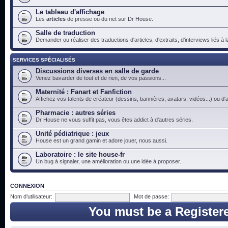
Le tableau d'affichage
Les
articles
de presse ou du net sur Dr House.
Salle de traduction
Demander ou réaliser des traductions d'articles, d'extraits, d'interviews liés à
SERVICES SPÉCIALISÉS
Discussions diverses en salle de garde
Venez bavarder de tout et de rien, de vos passions...
Maternité : Fanart et Fanfiction
Affichez vos talents de créateur (dessins, bannières, avatars, vidéos...) ou d'a
Pharmacie : autres séries
Dr House ne vous suffit pas, vous êtes addict à d'autres séries.
Unité pédiatrique : jeux
House est un grand gamin et adore jouer, nous aussi.
Laboratoire : le site house-fr
Un bug à signaler, une amélioration ou une idée à proposer.
CONNEXION
Nom d’utilisateur:
Mot de passe:
You must be a Register