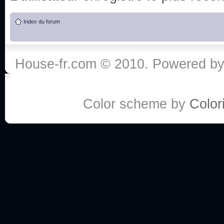
de vos réponse
Index du forum
:he:
Personne pour faire une course de fauteuils roul
House-fr.com © 2010. Powered b
My god, je viens de retomber sur mes dossiers 
Dr House... Quelle époque !
Color scheme by
Colori
Salut tout le monde ! Je me fais un petit après mi
Coucou à tous! House pour toujours yeah!
Coucou, je me suis récemment mis à regarder l
(le sous titrage surtout pour les termes médicaux 
ce forum qui est bien calme depuis la fin de la sér
Allez zou, un peu de ménage aujourd'hui pour eff
spams.