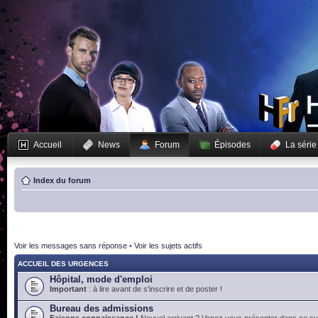
Accueil
News
Forum
Épisodes
La série
Index du forum
Voir les messages sans réponse
•
Voir les sujets actifs
ACCUEIL DES URGENCES
Hôpital, mode d'emploi
Important
: à lire avant de s'inscrire et de poster !
Bureau des admissions
Faisons connaissance !
Nouvel arrivant ? Venez vous présenter dans ce suj