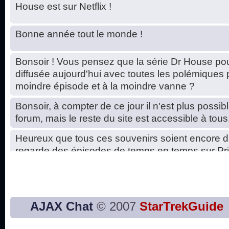
House est sur Netflix !
Bonne année tout le monde !
Bonsoir ! Vous pensez que la série Dr House pou
diffusée aujourd'hui avec toutes les polémiques 
moindre épisode et à la moindre vanne ?
Bonsoir, à compter de ce jour il n'est plus possibl
forum, mais le reste du site est accessible à tous
Heureux que tous ces souvenirs soient encore d
regarde des épisodes de temps en temps sur Pri
Hello, petits soucis dus au changement du serve
base de données. C'est réparé. :)
Bon, 2020, ça n'a pas trop marché. JE vous sou
AJAX Chat
© 2007
StarTrekGuide
2021 plus belle que 2020 !