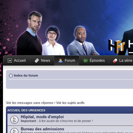
Accueil
News
Forum
Épisodes
La série
Index du forum
Voir les messages sans réponse
•
Voir les sujets actifs
ACCUEIL DES URGENCES
Hôpital, mode d'emploi
Important
: à lire avant de s'inscrire et de poster !
Bureau des admissions
Faisons connaissance !
Nouvel arrivant ? Venez vous présenter dans ce suj