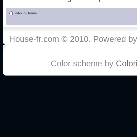
de vos réponse
Index du forum
:he:
Personne pour faire une course de fauteuils roul
House-fr.com © 2010. Powered b
My god, je viens de retomber sur mes dossiers 
Dr House... Quelle époque !
Color scheme by
Colori
Salut tout le monde ! Je me fais un petit après mi
Coucou à tous! House pour toujours yeah!
Coucou, je me suis récemment mis à regarder l
(le sous titrage surtout pour les termes médicaux 
ce forum qui est bien calme depuis la fin de la sér
Allez zou, un peu de ménage aujourd'hui pour eff
spams.