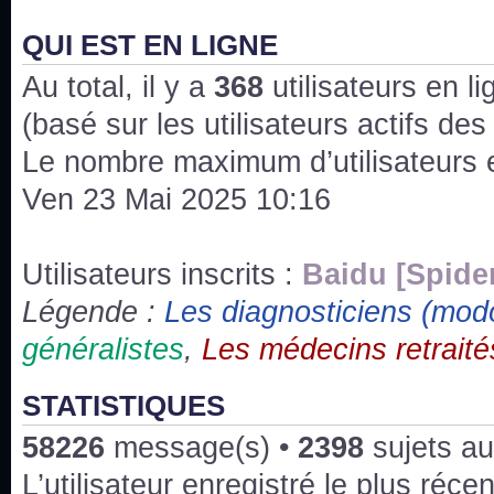
J'ai l'impression que nous n'avons pas fait les s
issus des saisons 6; 7 et 8 !
QUI EST EN LIGNE
Au total, il y a
Bonne année 2020 !
368
utilisateurs en lig
(basé sur les utilisateurs actifs de
Bonne année 2019 !
Le nombre maximum d’utilisateurs 
Ven 23 Mai 2025 10:16
Joyeux Noël !
Bonne année tout le monde !
Utilisateurs inscrits :
Baidu [Spide
Légende :
Les diagnosticiens (mod
Un peu de ménage, spams supprimés. Depuis 
généralistes
,
Les médecins retraité
chaines françaises diffusent House, HD1 et TMC
Salut ! T'as plus de précisions sur l'épisode ? 
STATISTIQUES
3x24 Human Error mais je suis pas sur
58226
message(s) •
2398
sujets au
Bonjour j'aimerais que l'on m'aide à trouver un é
L’utilisateur enregistré le plus réce
qu'une personne fait un arrêt cardiaque mais res