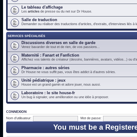
Le tableau d'affichage
Les
articles
de presse ou du net sur Dr House.
Salle de traduction
Demander ou réaliser des traductions d'articles, d'extraits, d'interviews liés à
SERVICES SPÉCIALISÉS
Discussions diverses en salle de garde
Venez bavarder de tout et de rien, de vos passions...
Maternité : Fanart et Fanfiction
Affichez vos talents de créateur (dessins, bannières, avatars, vidéos...) ou d'a
Pharmacie : autres séries
Dr House ne vous suffit pas, vous êtes addict à d'autres séries.
Unité pédiatrique : jeux
House est un grand gamin et adore jouer, nous aussi.
Laboratoire : le site house-fr
Un bug à signaler, une amélioration ou une idée à proposer.
CONNEXION
Nom d’utilisateur:
Mot de passe:
You must be a Register