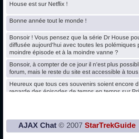
House est sur Netflix !
Bonne année tout le monde !
Bonsoir ! Vous pensez que la série Dr House pou
diffusée aujourd'hui avec toutes les polémiques 
moindre épisode et à la moindre vanne ?
Bonsoir, à compter de ce jour il n'est plus possibl
forum, mais le reste du site est accessible à tous
Heureux que tous ces souvenirs soient encore d
regarde des épisodes de temps en temps sur Pri
Hello, petits soucis dus au changement du serve
base de données. C'est réparé. :)
Bon, 2020, ça n'a pas trop marché. JE vous sou
AJAX Chat
© 2007
StarTrekGuide
2021 plus belle que 2020 !