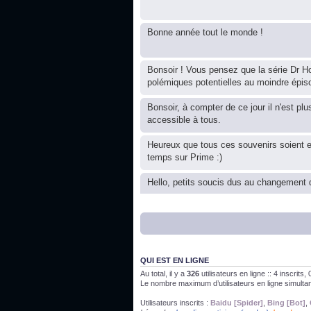
Bonne année tout le monde !
Bonsoir ! Vous pensez que la série Dr Ho
polémiques potentielles au moindre épis
Bonsoir, à compter de ce jour il n'est plu
accessible à tous.
Heureux que tous ces souvenirs soient 
temps sur Prime :)
Hello, petits soucis dus au changement d
Bon, 2020, ça n'a pas trop marché. JE v
J'ai l'impression que nous n'avons pas fa
QUI EST EN LIGNE
Au total, il y a
326
utilisateurs en ligne :: 4 inscrits
Le nombre maximum d’utilisateurs en ligne simult
Bonne année 2020 !
Utilisateurs inscrits :
Baidu [Spider]
,
Bing [Bot]
,