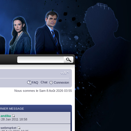
Chat
FAQ
Connexion
Nous sommes le Sam 8 Août 2026 03:55
RNIER MESSAGE
r
andika
 28 Jan 2011 18:58
r
webmarket