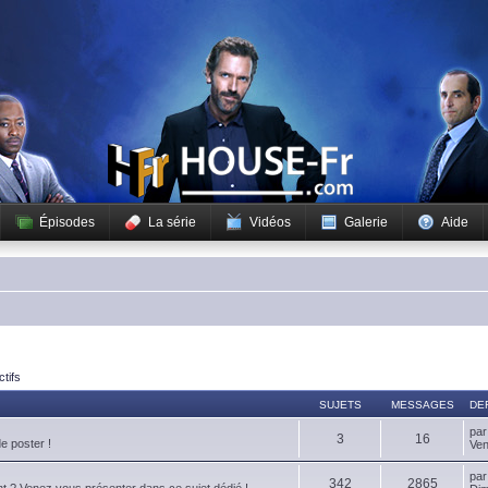
Épisodes
La série
Vidéos
Galerie
Aide
ctifs
SUJETS
MESSAGES
DE
pa
3
16
de poster !
Ven
pa
342
2865
t ? Venez vous présenter dans ce sujet dédié !