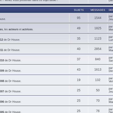
Dim
SUJETS
MESSAGES
DE
pa
95
1544
ouse.
Jeu
pa
49
1825
es
, les
acteurs
et
actrices
.
Mer
pa
35
1123
012
de Dr House.
Lun
pa
40
2854
011
de Dr House.
Mar
pa
37
840
010
de Dr House.
Sam
pa
43
1613
009
de Dr House.
Dim
pa
19
132
008
de Dr House.
Ven
pa
25
50
007
de Dr House.
Jeu
pa
25
70
006
de Dr House.
Mar
pa
25
76
005
de Dr House.
Dim