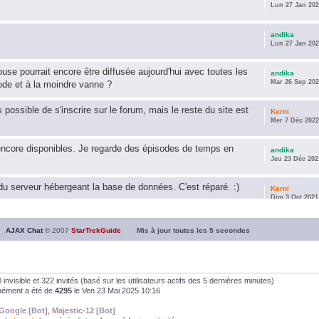
Lun 27 Jan 202
andika
Lun 27 Jan 202
use pourrait encore être diffusée aujourd'hui avec toutes les
andika
Mar 26 Sep 202
ode et à la moindre vanne ?
s possible de s'inscrire sur le forum, mais le reste du site est
Kerni
Mer 7 Déc 2022
encore disponibles. Je regarde des épisodes de temps en
andika
Jeu 23 Déc 202
u serveur hébergeant la base de données. C'est réparé. :)
Kerni
Dim 3 Oct 2021
ous souhaite une année 2021 plus belle que 2020 !
andika
AJAX Chat
© 2007
StarTrekGuide
Mis à jour toutes les
5
secondes
Jeu 21 Jan 202
it les survivor des épisodes issus des saisons 6; 7 et 8 !
andika
Dim 26 Avr 202
, 0 invisible et 322 invités (basé sur les utilisateurs actifs des 5 dernières minutes)
anément a été de
4295
le Ven 23 Mai 2025 10:16
andika
Google [Bot]
,
Majestic-12 [Bot]
Dim 5 Jan 2020