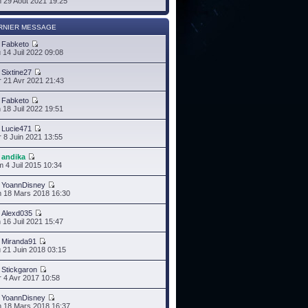
 29 Août 2021 19:25
RNIER MESSAGE
r
Fabketo
 14 Juil 2022 09:08
r
Sixtine27
 21 Avr 2021 21:43
r
Fabketo
 18 Juil 2022 19:51
r
Lucie471
 8 Juin 2021 13:55
r
andika
 4 Juil 2015 10:34
r
YoannDisney
 18 Mars 2018 16:30
r
Alexd035
 16 Juil 2021 15:47
r
Miranda91
 21 Juin 2018 03:15
r
Stickgaron
 4 Avr 2017 10:58
r
YoannDisney
 18 Mars 2018 16:37