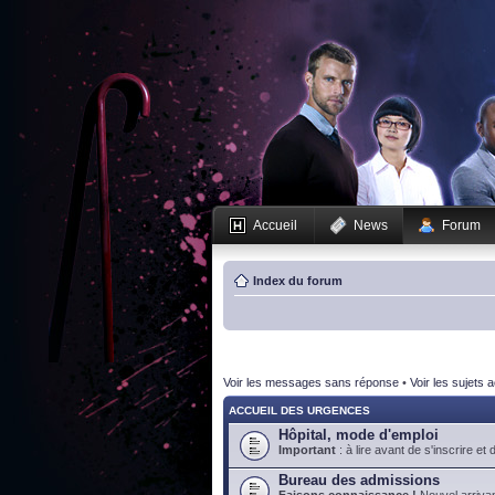
Accueil
News
Forum
Index du forum
Voir les messages sans réponse
•
Voir les sujets a
ACCUEIL DES URGENCES
Hôpital, mode d'emploi
Important
: à lire avant de s'inscrire et 
Bureau des admissions
Faisons connaissance !
Nouvel arrivan