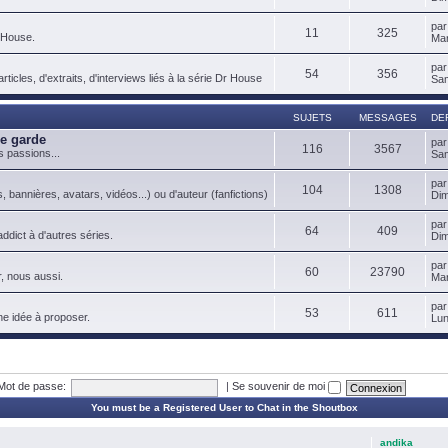
pa
11
325
 House.
Mar
pa
54
356
ticles, d'extraits, d'interviews liés à la série Dr House
Sam
SUJETS
MESSAGES
DE
de garde
pa
116
3567
s passions...
Sam
pa
104
1308
, bannières, avatars, vidéos...) ou d'auteur (fanfictions)
Dim
pa
64
409
ddict à d'autres séries.
Dim
pa
60
23790
, nous aussi.
Mar
pa
53
611
ne idée à proposer.
Lun
Mot de passe:
|
Se souvenir de moi
You must be a Registered User to Chat in the Shoutbox
andika