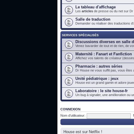
Le tableau d'affichage
Les
articles
de presse ou du net sur Dr
Salle de traduction
Demander ou réaliser des traductions d'ar
SERVICES SPÉCIALISÉS
Discussions diverses en salle 
Venez bavarder de tout et de rien, de vo
Maternité : Fanart et Fanfiction
Affichez vos talents de créateur (dessins
Pharmacie : autres séries
Dr House ne vous suffit pas, vous êtes a
Unité pédiatrique : jeux
House est un grand gamin et adore jouer
Laboratoire : le site house-fr
Un bug à signaler, une amélioration ou u
CONNEXION
Nom d’utilisateur:
House est sur Netflix !