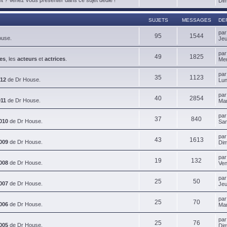
Dim
SUJETS
MESSAGES
DE
pa
95
1544
ouse.
Jeu
pa
49
1825
es
, les
acteurs
et
actrices
.
Mer
pa
35
1123
012
de Dr House.
Lun
pa
40
2854
011
de Dr House.
Mar
pa
37
840
010
de Dr House.
Sam
pa
43
1613
009
de Dr House.
Dim
pa
19
132
008
de Dr House.
Ven
pa
25
50
007
de Dr House.
Jeu
pa
25
70
006
de Dr House.
Mar
pa
25
76
005
de Dr House.
Dim