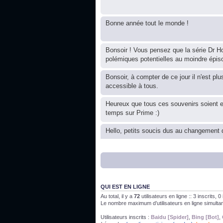
Bonne année tout le monde !
Bonsoir ! Vous pensez que la série Dr Ho
polémiques potentielles au moindre épis
Bonsoir, à compter de ce jour il n'est plu
accessible à tous.
Heureux que tous ces souvenirs soient 
temps sur Prime :)
Hello, petits soucis dus au changement d
Bon, 2020, ça n'a pas trop marché. JE v
J'ai l'impression que nous n'avons pas fa
QUI EST EN LIGNE
Au total, il y a
72
utilisateurs en ligne :: 3 inscrits, 
Le nombre maximum d’utilisateurs en ligne simult
Bonne année 2020 !
Utilisateurs inscrits :
Baidu [Spider]
,
Bing [Bot]
,