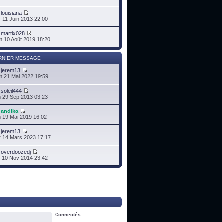
r
louisiana
 11 Juin 2013 22:00
r
martix028
 10 Août 2019 18:20
RNIER MESSAGE
r
jerem13
 21 Mai 2022 19:59
r
soleil444
 29 Sep 2013 03:23
r
andika
 19 Mai 2019 16:02
r
jerem13
 14 Mars 2023 17:17
r
overdoozedj
 10 Nov 2014 23:42
Connectés: