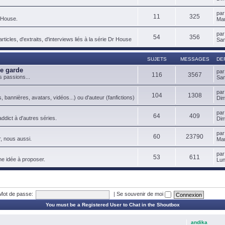
pa
11
325
 House.
Mar
pa
54
356
ticles, d'extraits, d'interviews liés à la série Dr House
Sam
SUJETS
MESSAGES
DE
de garde
pa
116
3567
s passions...
Sam
pa
104
1308
, bannières, avatars, vidéos...) ou d'auteur (fanfictions)
Dim
pa
64
409
ddict à d'autres séries.
Dim
pa
60
23790
, nous aussi.
Mar
pa
53
611
ne idée à proposer.
Lun
Mot de passe:
|
Se souvenir de moi
You must be a Registered User to Chat in the Shoutbox
andika