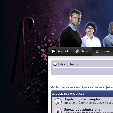
Accueil
News
Forum
Index du forum
Voir les messages sans réponse
•
Voir les sujets a
ACCUEIL DES URGENCES
Hôpital, mode d'emploi
Important
: à lire avant de s'inscrire et 
Bureau des admissions
Faisons connaissance !
Nouvel arrivan