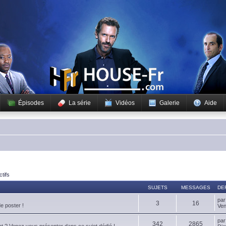
Épisodes
La série
Vidéos
Galerie
Aide
ctifs
SUJETS
MESSAGES
DE
pa
3
16
de poster !
Ven
pa
342
2865
t ? Venez vous présenter dans ce sujet dédié !