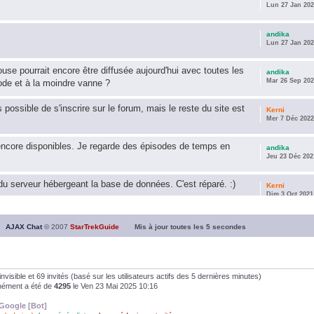
Lun 27 Jan 202
andika
Lun 27 Jan 202
use pourrait encore être diffusée aujourd'hui avec toutes les
andika
Mar 26 Sep 202
ode et à la moindre vanne ?
s possible de s'inscrire sur le forum, mais le reste du site est
Kerni
Mer 7 Déc 2022
encore disponibles. Je regarde des épisodes de temps en
andika
Jeu 23 Déc 202
u serveur hébergeant la base de données. C'est réparé. :)
Kerni
Dim 3 Oct 2021
ous souhaite une année 2021 plus belle que 2020 !
andika
AJAX Chat
© 2007
StarTrekGuide
Mis à jour toutes les
5
secondes
Jeu 21 Jan 202
it les survivor des épisodes issus des saisons 6; 7 et 8 !
andika
Dim 26 Avr 202
0 invisible et 69 invités (basé sur les utilisateurs actifs des 5 dernières minutes)
anément a été de
4295
le Ven 23 Mai 2025 10:16
andika
Google [Bot]
Dim 5 Jan 2020