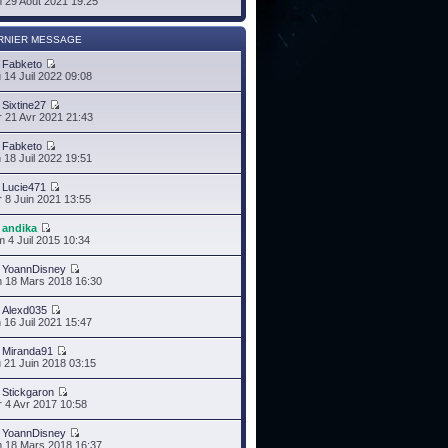
 29 Août 2021 19:25
RNIER MESSAGE
r
Fabketo
 14 Juil 2022 09:08
r
Sixtine27
 21 Avr 2021 21:43
r
Fabketo
 18 Juil 2022 19:51
r
Lucie471
 8 Juin 2021 13:55
r
andika
 4 Juil 2015 10:34
r
YoannDisney
 18 Mars 2018 16:30
r
Alexd035
 16 Juil 2021 15:47
r
Miranda91
 21 Juin 2018 03:15
r
Stickgaron
 4 Avr 2017 10:58
r
YoannDisney
 18 Mars 2018 16:37