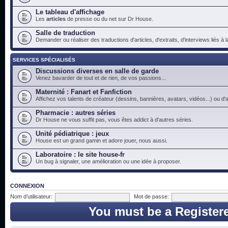
Le tableau d'affichage
Les
articles
de presse ou du net sur Dr House.
Salle de traduction
Demander ou réaliser des traductions d'articles, d'extraits, d'interviews liés à
SERVICES SPÉCIALISÉS
Discussions diverses en salle de garde
Venez bavarder de tout et de rien, de vos passions...
Maternité : Fanart et Fanfiction
Affichez vos talents de créateur (dessins, bannières, avatars, vidéos...) ou d'a
Pharmacie : autres séries
Dr House ne vous suffit pas, vous êtes addict à d'autres séries.
Unité pédiatrique : jeux
House est un grand gamin et adore jouer, nous aussi.
Laboratoire : le site house-fr
Un bug à signaler, une amélioration ou une idée à proposer.
CONNEXION
Nom d’utilisateur:
Mot de passe:
You must be a Register