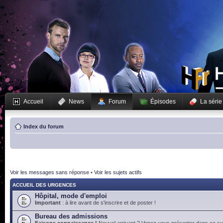
Accueil
News
Forum
Épisodes
La série
Index du forum
Voir les messages sans réponse
•
Voir les sujets actifs
ACCUEIL DES URGENCES
Hôpital, mode d'emploi
Important
: à lire avant de s'inscrire et de poster !
Bureau des admissions
Faisons connaissance !
Nouvel arrivant ? Venez vous présenter dans ce suj