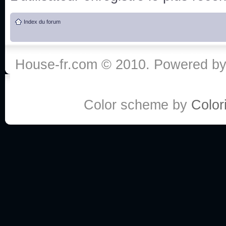
de vos réponse
Index du forum
:he:
Personne pour faire une course de fauteuils roul
House-fr.com © 2010. Powered b
My god, je viens de retomber sur mes dossiers 
Dr House... Quelle époque !
Color scheme by
Colori
Salut tout le monde ! Je me fais un petit après mi
Coucou à tous! House pour toujours yeah!
Coucou, je me suis récemment mis à regarder l
(le sous titrage surtout pour les termes médicaux 
ce forum qui est bien calme depuis la fin de la sér
Allez zou, un peu de ménage aujourd'hui pour eff
spams.