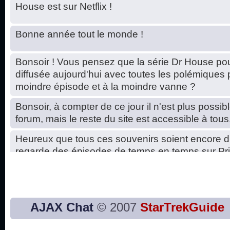
House est sur Netflix !
Bonne année tout le monde !
Bonsoir ! Vous pensez que la série Dr House pou
diffusée aujourd'hui avec toutes les polémiques 
moindre épisode et à la moindre vanne ?
Bonsoir, à compter de ce jour il n'est plus possibl
forum, mais le reste du site est accessible à tous
Heureux que tous ces souvenirs soient encore d
regarde des épisodes de temps en temps sur Pri
Hello, petits soucis dus au changement du serve
base de données. C'est réparé. :)
Bon, 2020, ça n'a pas trop marché. JE vous sou
AJAX Chat
© 2007
StarTrekGuide
2021 plus belle que 2020 !