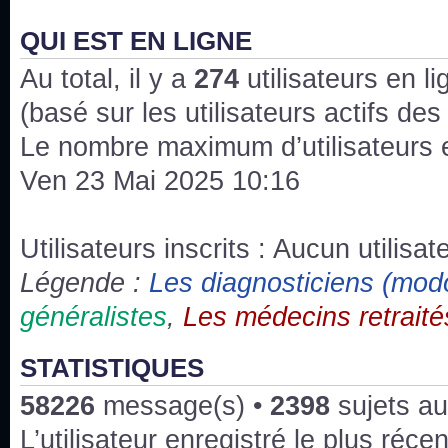
J'ai l'impression que nous n'avons pas fait les s
issus des saisons 6; 7 et 8 !
QUI EST EN LIGNE
Au total, il y a
Bonne année 2020 !
274
utilisateurs en lig
(basé sur les utilisateurs actifs de
Bonne année 2019 !
Le nombre maximum d’utilisateurs 
Ven 23 Mai 2025 10:16
Joyeux Noël !
Bonne année tout le monde !
Utilisateurs inscrits : Aucun utilisate
Légende :
Les diagnosticiens (mod
Un peu de ménage, spams supprimés. Depuis 
généralistes
,
Les médecins retraité
chaines françaises diffusent House, HD1 et TMC
Salut ! T'as plus de précisions sur l'épisode ? 
STATISTIQUES
3x24 Human Error mais je suis pas sur
58226
message(s) •
2398
sujets au
Bonjour j'aimerais que l'on m'aide à trouver un é
L’utilisateur enregistré le plus réce
qu'une personne fait un arrêt cardiaque mais res