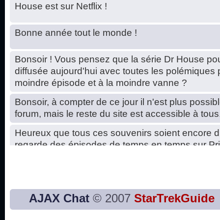
House est sur Netflix !
Bonne année tout le monde !
Bonsoir ! Vous pensez que la série Dr House pou
diffusée aujourd'hui avec toutes les polémiques 
moindre épisode et à la moindre vanne ?
Bonsoir, à compter de ce jour il n'est plus possibl
forum, mais le reste du site est accessible à tous
Heureux que tous ces souvenirs soient encore d
regarde des épisodes de temps en temps sur Pri
Hello, petits soucis dus au changement du serve
base de données. C'est réparé. :)
Bon, 2020, ça n'a pas trop marché. JE vous sou
AJAX Chat
© 2007
StarTrekGuide
2021 plus belle que 2020 !