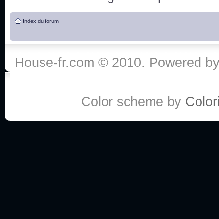
de vos réponse
Index du forum
:he:
Personne pour faire une course de fauteuils roul
House-fr.com © 2010. Powered b
My god, je viens de retomber sur mes dossiers 
Dr House... Quelle époque !
Color scheme by
Colori
Salut tout le monde ! Je me fais un petit après mi
Coucou à tous! House pour toujours yeah!
Coucou, je me suis récemment mis à regarder l
(le sous titrage surtout pour les termes médicaux 
ce forum qui est bien calme depuis la fin de la sér
Allez zou, un peu de ménage aujourd'hui pour eff
spams.