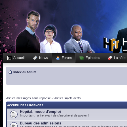
Accueil
News
Forum
Épisodes
La série
Index du forum
Voir les messages sans réponse
•
Voir les sujets actifs
ACCUEIL DES URGENCES
Hôpital, mode d'emploi
Important
: à lire avant de s'inscrire et de poster !
Bureau des admissions
Faisons connaissance !
Nouvel arrivant ? Venez vous présenter dans ce suj