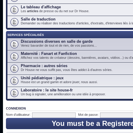
Le tableau d'affichage
Les
articles
de presse ou du net sur Dr House.
Salle de traduction
Demander ou réaliser des traductions d'articles, d'extraits, d'interviews liés à
SERVICES SPÉCIALISÉS
Discussions diverses en salle de garde
Venez bavarder de tout et de rien, de vos passions...
Maternité : Fanart et Fanfiction
Affichez vos talents de créateur (dessins, bannières, avatars, vidéos...) ou d'a
Pharmacie : autres séries
Dr House ne vous suffit pas, vous êtes addict à d'autres séries.
Unité pédiatrique : jeux
House est un grand gamin et adore jouer, nous aussi.
Laboratoire : le site house-fr
Un bug à signaler, une amélioration ou une idée à proposer.
CONNEXION
Nom d’utilisateur:
Mot de passe:
You must be a Register