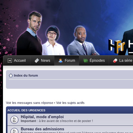
Accueil
News
Forum
Épisodes
La série
Index du forum
Voir les messages sans réponse
•
Voir les sujets actifs
ACCUEIL DES URGENCES
Hôpital, mode d'emploi
Important
: à lire avant de s'inscrire et de poster !
Bureau des admissions
Faisons connaissance !
Nouvel arrivant ? Venez vous présenter dans ce suj