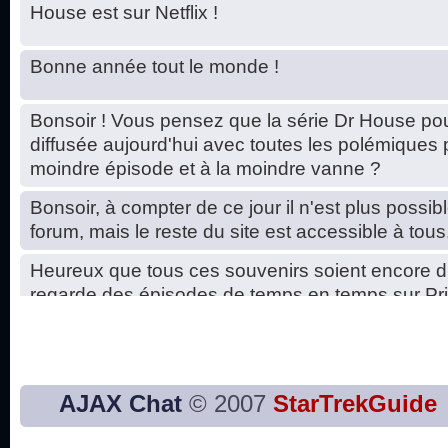
House est sur Netflix !
Bonne année tout le monde !
Bonsoir ! Vous pensez que la série Dr House pou
diffusée aujourd'hui avec toutes les polémiques 
moindre épisode et à la moindre vanne ?
Bonsoir, à compter de ce jour il n'est plus possibl
forum, mais le reste du site est accessible à tous
Heureux que tous ces souvenirs soient encore d
regarde des épisodes de temps en temps sur Pri
Hello, petits soucis dus au changement du serve
base de données. C'est réparé. :)
Bon, 2020, ça n'a pas trop marché. JE vous sou
AJAX Chat
© 2007
StarTrekGuide
2021 plus belle que 2020 !