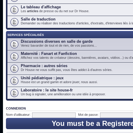
Le tableau d'affichage
Les
articles
de presse ou du net sur Dr House.
Salle de traduction
Demander ou réaliser des traductions d'articles, d'extraits, d'interviews liés à
SERVICES SPÉCIALISÉS
Discussions diverses en salle de garde
Venez bavarder de tout et de rien, de vos passions...
Maternité : Fanart et Fanfiction
Affichez vos talents de créateur (dessins, bannières, avatars, vidéos...) ou d'a
Pharmacie : autres séries
Dr House ne vous suffit pas, vous êtes addict à d'autres séries.
Unité pédiatrique : jeux
House est un grand gamin et adore jouer, nous aussi.
Laboratoire : le site house-fr
Un bug à signaler, une amélioration ou une idée à proposer.
CONNEXION
Nom d’utilisateur:
Mot de passe:
You must be a Register