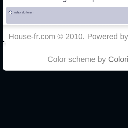
de vos réponse
Index du forum
:he:
Personne pour faire une course de fauteuils roul
House-fr.com © 2010. Powered b
My god, je viens de retomber sur mes dossiers 
Dr House... Quelle époque !
Color scheme by
Colori
Salut tout le monde ! Je me fais un petit après mi
Coucou à tous! House pour toujours yeah!
Coucou, je me suis récemment mis à regarder l
(le sous titrage surtout pour les termes médicaux 
ce forum qui est bien calme depuis la fin de la sér
Allez zou, un peu de ménage aujourd'hui pour eff
spams.