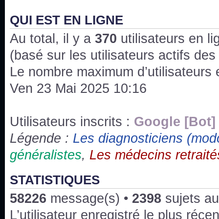
J'ai l'impression que nous n'avons pas fait les s
issus des saisons 6; 7 et 8 !
QUI EST EN LIGNE
Au total, il y a
Bonne année 2020 !
370
utilisateurs en lig
(basé sur les utilisateurs actifs de
Bonne année 2019 !
Le nombre maximum d’utilisateurs 
Ven 23 Mai 2025 10:16
Joyeux Noël !
Bonne année tout le monde !
Utilisateurs inscrits :
Google [Bot]
Légende :
Les diagnosticiens (mod
Un peu de ménage, spams supprimés. Depuis 
généralistes
,
Les médecins retraité
chaines françaises diffusent House, HD1 et TMC
Salut ! T'as plus de précisions sur l'épisode ? 
STATISTIQUES
3x24 Human Error mais je suis pas sur
58226
message(s) •
2398
sujets au
Bonjour j'aimerais que l'on m'aide à trouver un é
L’utilisateur enregistré le plus réce
qu'une personne fait un arrêt cardiaque mais res