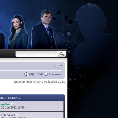
Chat
FAQ
Connexion
Nous sommes le Ven 7 Août 2026 21:31
RNIER MESSAGE
r
andika
 28 Jan 2011 18:58
r
webmarket