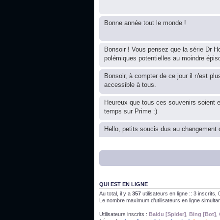
Bonne année tout le monde !
Bonsoir ! Vous pensez que la série Dr Ho
polémiques potentielles au moindre épis
Bonsoir, à compter de ce jour il n'est plu
accessible à tous.
Heureux que tous ces souvenirs soient 
temps sur Prime :)
Hello, petits soucis dus au changement d
Bon, 2020, ça n'a pas trop marché. JE v
J'ai l'impression que nous n'avons pas fa
QUI EST EN LIGNE
Au total, il y a
357
utilisateurs en ligne :: 3 inscrits
Le nombre maximum d’utilisateurs en ligne simult
Bonne année 2020 !
Utilisateurs inscrits :
Baidu [Spider]
,
Bing [Bot]
,