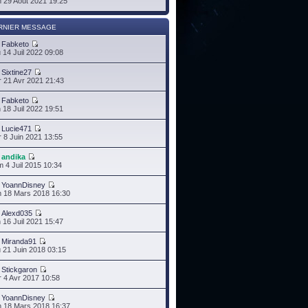
 29 Août 2021 19:25
RNIER MESSAGE
r
Fabketo
 14 Juil 2022 09:08
r
Sixtine27
 21 Avr 2021 21:43
r
Fabketo
 18 Juil 2022 19:51
r
Lucie471
 8 Juin 2021 13:55
r
andika
 4 Juil 2015 10:34
r
YoannDisney
 18 Mars 2018 16:30
r
Alexd035
 16 Juil 2021 15:47
r
Miranda91
 21 Juin 2018 03:15
r
Stickgaron
 4 Avr 2017 10:58
r
YoannDisney
 18 Mars 2018 16:37