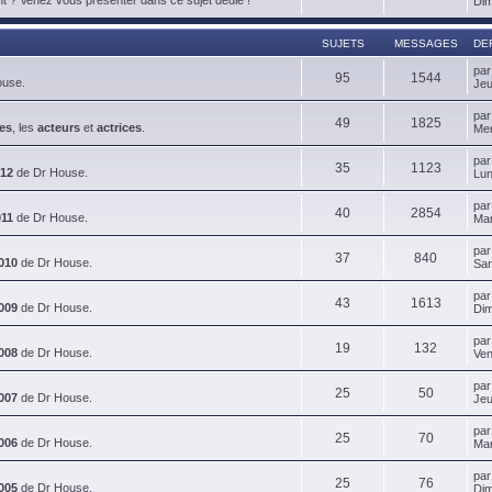
Dim
SUJETS
MESSAGES
DE
pa
95
1544
ouse.
Jeu
pa
49
1825
es
, les
acteurs
et
actrices
.
Mer
pa
35
1123
012
de Dr House.
Lun
pa
40
2854
011
de Dr House.
Mar
pa
37
840
010
de Dr House.
Sam
pa
43
1613
009
de Dr House.
Dim
pa
19
132
008
de Dr House.
Ven
pa
25
50
007
de Dr House.
Jeu
pa
25
70
006
de Dr House.
Mar
pa
25
76
005
de Dr House.
Dim