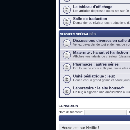
Le tableau d'affichage
Les
articles
de presse ou du net sur Dr
Salle de traduction
Demander ou réaliser des traductions d'ar
SERVICES SPÉCIALISÉS
Discussions diverses en salle 
Venez bavarder de tout et de rien, de vo
Maternité : Fanart et Fanfiction
Affichez vos talents de créateur (dessins
Pharmacie : autres séries
Dr House ne vous suffit pas, vous êtes a
Unité pédiatrique : jeux
House est un grand gamin et adore jouer
Laboratoire : le site house-fr
Un bug à signaler, une amélioration ou u
CONNEXION
Nom d’utilisateur:
House est sur Netflix !