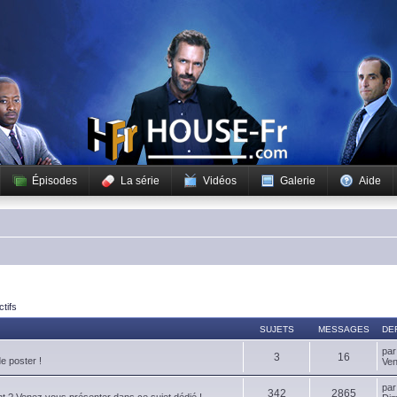
Épisodes
La série
Vidéos
Galerie
Aide
ctifs
SUJETS
MESSAGES
DE
pa
3
16
de poster !
Ven
pa
342
2865
t ? Venez vous présenter dans ce sujet dédié !