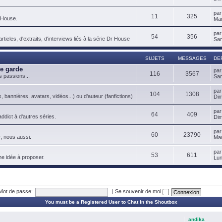
pa
11
325
 House.
Mar
pa
54
356
ticles, d'extraits, d'interviews liés à la série Dr House
Sam
SUJETS
MESSAGES
DE
de garde
pa
116
3567
s passions...
Sam
pa
104
1308
, bannières, avatars, vidéos...) ou d'auteur (fanfictions)
Dim
pa
64
409
ddict à d'autres séries.
Dim
pa
60
23790
, nous aussi.
Mar
pa
53
611
ne idée à proposer.
Lun
Mot de passe:
|
Se souvenir de moi
You must be a Registered User to Chat in the Shoutbox
andika