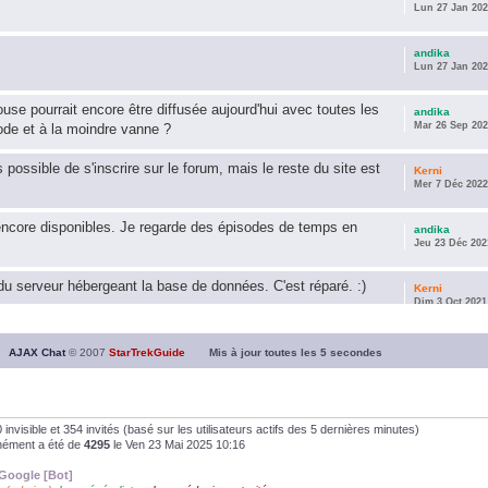
Lun 27 Jan 202
andika
Lun 27 Jan 202
use pourrait encore être diffusée aujourd'hui avec toutes les
andika
Mar 26 Sep 202
ode et à la moindre vanne ?
s possible de s'inscrire sur le forum, mais le reste du site est
Kerni
Mer 7 Déc 2022
encore disponibles. Je regarde des épisodes de temps en
andika
Jeu 23 Déc 202
u serveur hébergeant la base de données. C'est réparé. :)
Kerni
Dim 3 Oct 2021
ous souhaite une année 2021 plus belle que 2020 !
andika
AJAX Chat
© 2007
StarTrekGuide
Mis à jour toutes les
5
secondes
Jeu 21 Jan 202
it les survivor des épisodes issus des saisons 6; 7 et 8 !
andika
Dim 26 Avr 202
, 0 invisible et 354 invités (basé sur les utilisateurs actifs des 5 dernières minutes)
anément a été de
4295
le Ven 23 Mai 2025 10:16
andika
Google [Bot]
Dim 5 Jan 2020