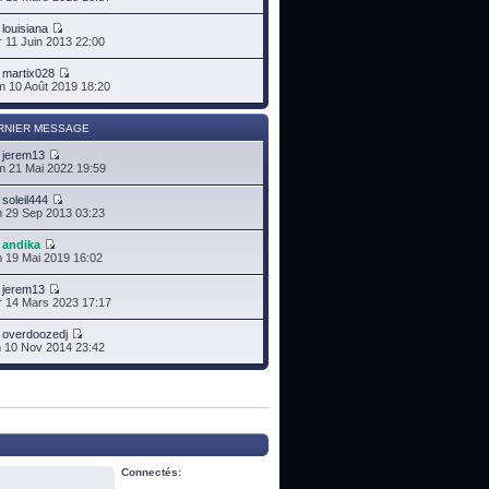
r
louisiana
 11 Juin 2013 22:00
r
martix028
 10 Août 2019 18:20
RNIER MESSAGE
r
jerem13
 21 Mai 2022 19:59
r
soleil444
 29 Sep 2013 03:23
r
andika
 19 Mai 2019 16:02
r
jerem13
 14 Mars 2023 17:17
r
overdoozedj
 10 Nov 2014 23:42
Connectés: