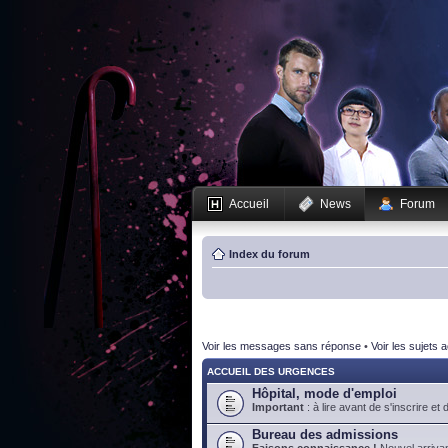
Accueil
News
Forum
Index du forum
Voir les messages sans réponse
•
Voir les sujets a
ACCUEIL DES URGENCES
Hôpital, mode d'emploi
Important
: à lire avant de s'inscrire et 
Bureau des admissions
Faisons connaissance !
Nouvel arrivan